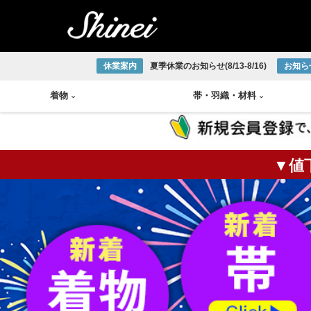
休業案内
夏季休業のお知らせ(8/13-8/16)
お知ら
着物
帯
・
羽織
・
材料
▼値
小紋着物
アンティーク半幅帯
帯締め
琉球織物
紬着物
アンティーク袋帯
帯揚げ
宮古上布
掛軸
茶碗
火入
莨盆
茶箱
花台
皆具
色無地着物
アンティーク名古屋帯
半衿
大島紬
大正ロマン着物
アンティーク丸帯
伊達締め
結城紬
版画
釜
棗
風炉
浴衣
新品/リサイクル半幅帯
草履
本場正藍泥染
新品/リサイクル袋帯
下駄
ひげ紬
中国画
炉釜
炉縁
棚