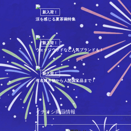
新入荷！
涼を感じる夏茶碗特集
新入荷！
ウェッジウッドなど人気ブランドも！
新入荷！
有名焼き物から人間国宝品まで！
イチオシ商品情報