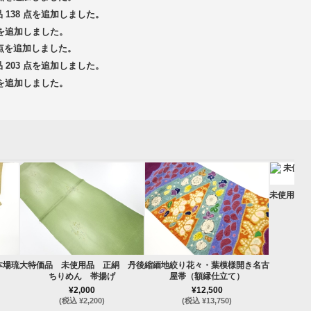
品 138 点を追加しました。
 点を追加しました。
3 点を追加しました。
品 203 点を追加しました。
 点を追加しました。
未使用品 
(
本場琉
大特価品 未使用品 正絹 丹後
縮緬地絞り花々・葉模様開き名古
ちりめん 帯揚げ
屋帯（額縁仕立て）
¥2,000
¥12,500
(税込 ¥2,200)
(税込 ¥13,750)