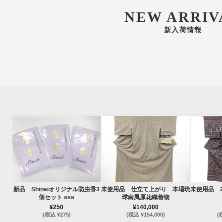
NEW ARRIV
新入荷情報
新品 Shineiオリジナル防虫香3
未使用品 仕立て上がり 本場琉
未使用品 
個セット sss
球南風原花織着物
¥250
¥140,000
(税込 ¥275)
(税込 ¥154,000)
(