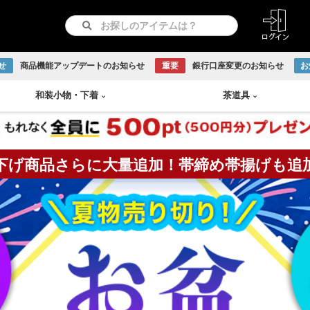
せ
商品機能アップデートのお知らせ
重要
銀行口座変更のお知らせ
お
和装小物
・
下着
茶道具
下げ商品さらに大量追加！帯締め帯揚げも追
紋つき色無地
リサイクル羽織
長襦袢
急須
書画
付け下げ
リサイクル道行コート
和装下着
鉄瓶
Baccarat
古伊万里焼
伊賀焼
古曽部焼
小岱焼
現川焼
虫明焼
赤膚焼
丹波焼
WEDGWOOD
訪問着
リサイクル道中着
水次
日本画
留袖
リサイクル雨コート
茶托
越前焼
京焼
九谷焼
信楽焼
リサイクル振袖・打掛
大正ロマン羽織
茶櫃
こけし
アンティーク振袖・打掛
大正ロマン道行コート
煎茶
備前焼
出石焼
吉向焼
唐津焼