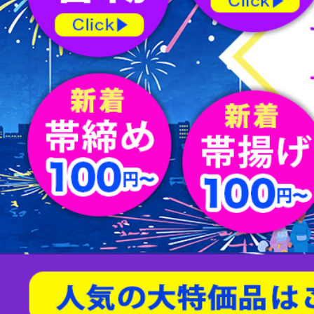
屏風
水指
薄茶器
新品/リサイクル名古屋帯
バッグ
節紬
新品/リサイクル丸帯
足袋
80/100亀甲
天然石/パワーストーン
茶入
杓
縁高
男物帯
ショール
綴れ
扇子
友禅(手描き／金彩)
菓子器
建水
蓋置
茶筅
炭道具
敷板
櫛・かんざし
型染
帯留
すくい織
袱紗
アクセサリー
相良刺繍
汕頭蘇州刺繍
螺鈿
京紅型