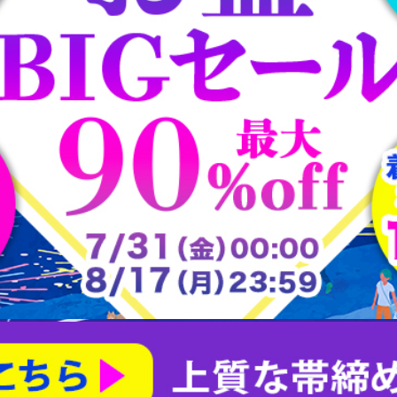
大樋焼
常滑焼
平戸焼
志野焼
大正ロマン道中着
茶合
大正ロマン雨コート
有田焼
朝日焼
楽山焼
楽焼
瀬戸焼
犬山焼
益子焼
相馬焼
砥部焼
粟田焼
紀州焼
織部焼
美濃焼
膳所焼
萩焼
萬古焼
薩摩焼
赤膚山焼
鍋島焼
阿漕焼
高取焼
尾戸焼
布志名焼
無名異焼