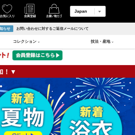
知らせ
お問い合わせに対するご返信メールについて
コレクション
技法
・
産地
加！▼
着物
縮緬・錦紗
リサイクル反物
香炉
Swarovski
輪島塗り
羽織
柄メイン生地
ホームコート
香合
山中塗り
男物帯
紬生地
香盆
漆塗り
長襦袢
麻生地
花瓶
蒔絵
アンサンブル
材料用反物
壷
朱漆塗
袴
材料用洗い張り
溜塗