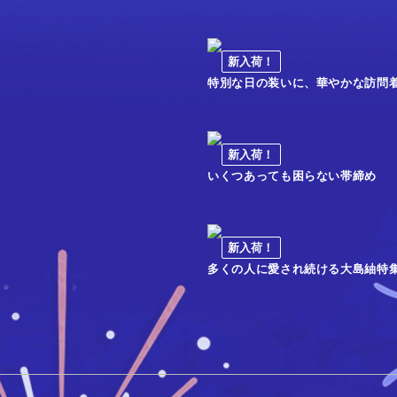
新入荷！
特別な日の装いに、華やかな訪問
新入荷！
いくつあっても困らない帯締め
新入荷！
多くの人に愛され続ける大島紬特