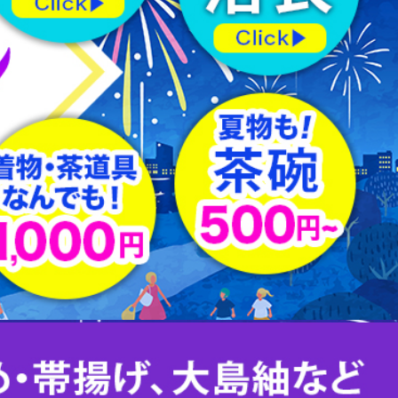
羽織紐
はぎれ
下駄
足袋
その他