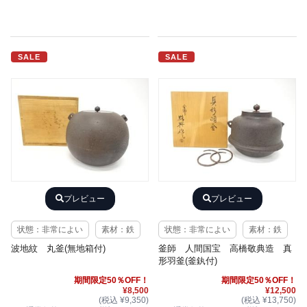
SALE
SALE
プレビュー
プレビュー
状態：非常によい
素材：鉄
状態：非常によい
素材：鉄
波地紋 丸釜(無地箱付)
釜師 人間国宝 高橋敬典造 真
形羽釜(釜釻付)
期間限定50％OFF！
期間限定50％OFF！
¥8,500
¥12,500
(税込 ¥9,350)
(税込 ¥13,750)