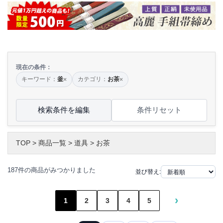
現在の条件：
キーワード：
釜
カテゴリ：
お茶
×
×
検索条件を編集
条件リセット
TOP
>
商品一覧
>
道具
>
お茶
187件の商品がみつかりました
並び替え:
›
1
2
3
4
5