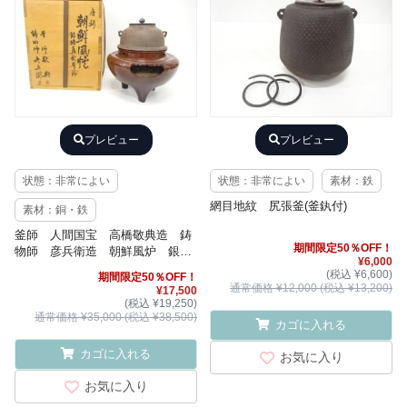
プレビュー
プレビュー
状態：非常によい
状態：非常によい
素材：鉄
網目地紋 尻張釜(釜釻付)
素材：銅・鉄
釜師 人間国宝 高橋敬典造 鋳
期間限定50％OFF！
物師 彦兵衛造 朝鮮風炉 銀摘
¥6,000
真形釜添
(税込 ¥6,600)
期間限定50％OFF！
通常価格 ¥12,000 (税込 ¥13,200)
¥17,500
(税込 ¥19,250)
通常価格 ¥35,000 (税込 ¥38,500)
カゴに入れる
カゴに入れる
お気に入り
お気に入り