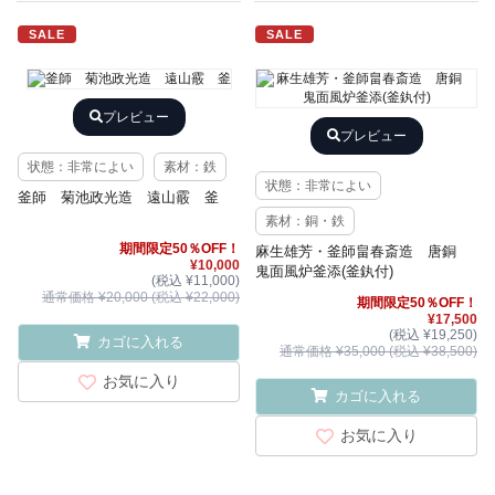
SALE
SALE
プレビュー
プレビュー
状態：非常によい
素材：鉄
状態：非常によい
釜師 菊池政光造 遠山霰 釜
素材：銅・鉄
期間限定50％OFF！
麻生雄芳・釜師畠春斎造 唐銅
¥10,000
鬼面風炉釜添(釜釻付)
(税込 ¥11,000)
通常価格 ¥20,000 (税込 ¥22,000)
期間限定50％OFF！
¥17,500
(税込 ¥19,250)
カゴに入れる
通常価格 ¥35,000 (税込 ¥38,500)
お気に入り
カゴに入れる
お気に入り