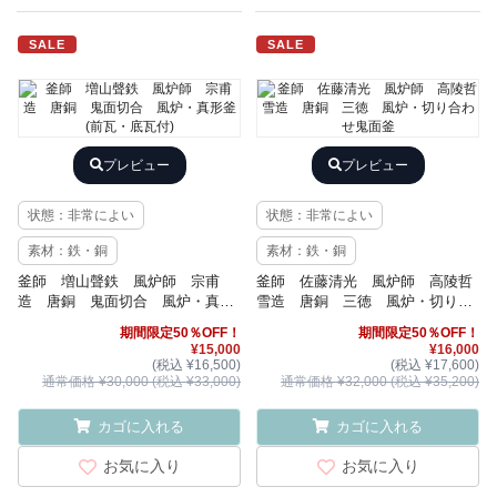
SALE
SALE
プレビュー
プレビュー
状態：非常によい
状態：非常によい
素材：鉄・銅
素材：鉄・銅
釜師 増山聲鉄 風炉師 宗甫
釜師 佐藤清光 風炉師 高陵哲
造 唐銅 鬼面切合 風炉・真形
雪造 唐銅 三徳 風炉・切り合
釜(前瓦・底瓦付)
わせ鬼面釜
期間限定50％OFF！
期間限定50％OFF！
¥15,000
¥16,000
(税込 ¥16,500)
(税込 ¥17,600)
通常価格 ¥30,000 (税込 ¥33,000)
通常価格 ¥32,000 (税込 ¥35,200)
カゴに入れる
カゴに入れる
お気に入り
お気に入り