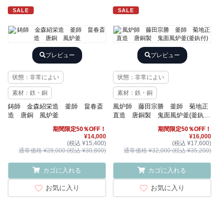
SALE
SALE
プレビュー
プレビュー
状態：非常によい
状態：非常によい
素材：鉄・銅
素材：鉄・銅
鋳師 金森紹栄造 釜師 畠春斎
風炉師 藤田宗勝 釜師 菊地正
造 唐銅 風炉釜
直造 唐銅製 鬼面風炉釜(釜釻
付)
期間限定50％OFF！
期間限定50％OFF！
¥14,000
¥16,000
(税込 ¥15,400)
(税込 ¥17,600)
通常価格 ¥28,000 (税込 ¥30,800)
通常価格 ¥32,000 (税込 ¥35,200)
カゴに入れる
カゴに入れる
お気に入り
お気に入り