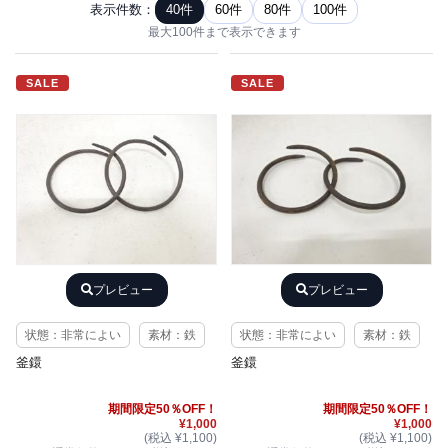
表示件数：
40件
60件
80件
100件
最大100件まで表示できます
SALE
SALE
プレビュー
プレビュー
状態：非常によい
素材：鉄
状態：非常によい
素材：鉄
釜鐶
釜鐶
期間限定50％OFF！
期間限定50％OFF！
¥1,000
¥1,000
(税込 ¥1,100)
(税込 ¥1,100)