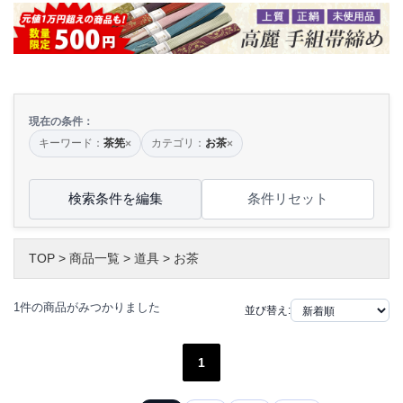
現在の条件：
キーワード：
茶筅
カテゴリ：
お茶
×
×
検索条件を編集
条件リセット
TOP
>
商品一覧
>
道具
>
お茶
1件の商品がみつかりました
並び替え:
1