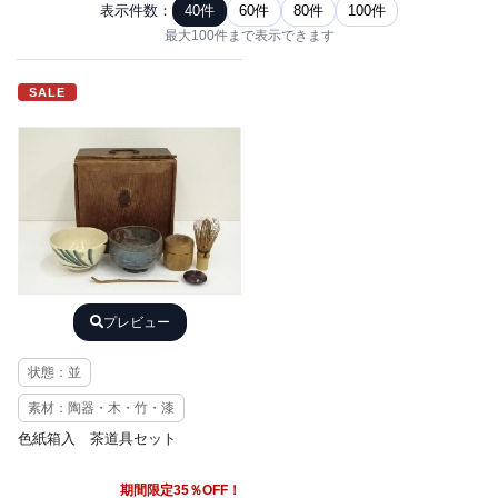
表示件数：
40件
60件
80件
100件
最大100件まで表示できます
SALE
プレビュー
状態：並
素材：陶器・木・竹・漆
色紙箱入 茶道具セット
期間限定35％OFF！