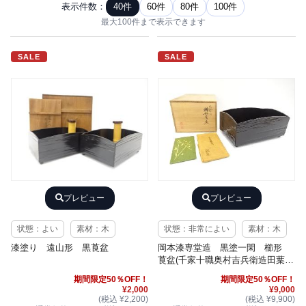
表示件数：
40件
60件
80件
100件
最大100件まで表示できます
SALE
SALE
プレビュー
プレビュー
状態：よい
素材：木
状態：非常によい
素材：木
漆塗り 遠山形 黒莨盆
岡本漆専堂造 黒塗一閑 櫛形
莨盆(千家十職奥村吉兵衛造田葉粉
入付)
期間限定50％OFF！
期間限定50％OFF！
¥2,000
¥9,000
(税込 ¥2,200)
(税込 ¥9,900)