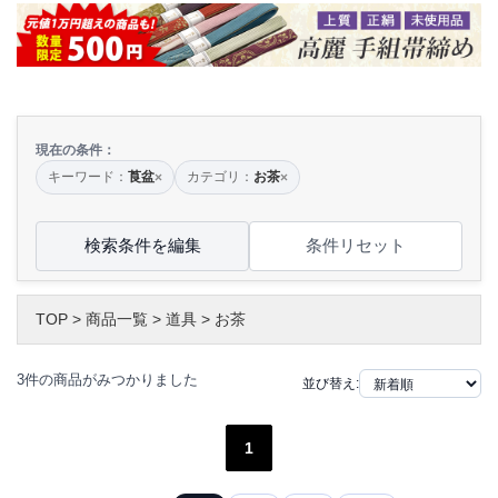
現在の条件：
キーワード：
莨盆
カテゴリ：
お茶
×
×
検索条件を編集
条件リセット
TOP
>
商品一覧
>
道具
>
お茶
3件の商品がみつかりました
並び替え:
1