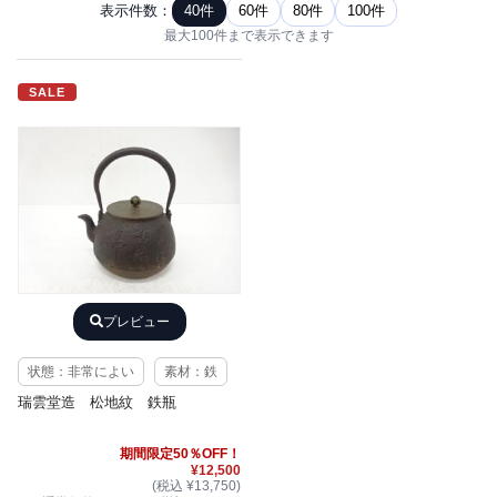
表示件数：
40件
60件
80件
100件
最大100件まで表示できます
SALE
プレビュー
状態：非常によい
素材：鉄
瑞雲堂造 松地紋 鉄瓶
期間限定50％OFF！
¥12,500
(税込 ¥13,750)