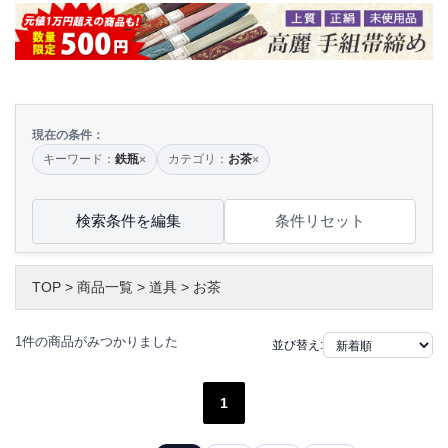
現在の条件：
キーワード：
鉄瓶
カテゴリ：
お茶
×
×
検索条件を編集
条件リセット
TOP
>
商品一覧
>
道具
>
お茶
1件の商品がみつかりました
並び替え:
1