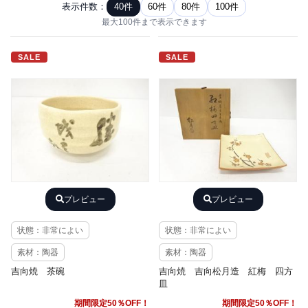
表示件数：
40件
60件
80件
100件
最大100件まで表示できます
SALE
SALE
プレビュー
プレビュー
状態：非常によい
状態：非常によい
素材：陶器
素材：陶器
吉向焼 茶碗
吉向焼 吉向松月造 紅梅 四方
皿
期間限定50％OFF！
期間限定50％OFF！