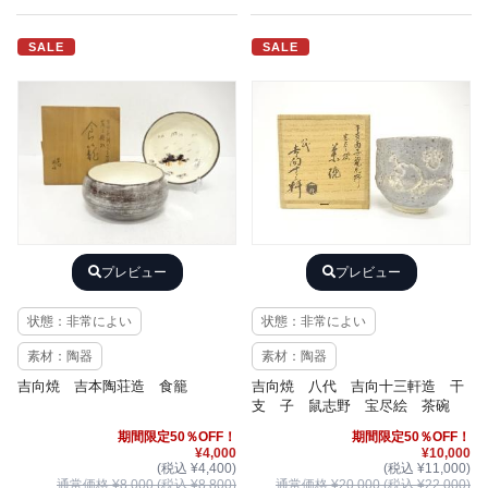
SALE
SALE
プレビュー
プレビュー
状態：非常によい
状態：非常によい
素材：陶器
素材：陶器
吉向焼 吉本陶荘造 食籠
吉向焼 八代 吉向十三軒造 干
支 子 鼠志野 宝尽絵 茶碗
期間限定50％OFF！
期間限定50％OFF！
¥4,000
¥10,000
(税込 ¥4,400)
(税込 ¥11,000)
通常価格 ¥8,000 (税込 ¥8,800)
通常価格 ¥20,000 (税込 ¥22,000)