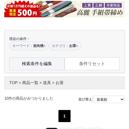
現在の条件：
キーワード：
吉向焼
カテゴリ：
お茶
×
×
検索条件を編集
条件リセット
TOP
>
商品一覧
>
道具
>
お茶
10件の商品がみつかりました
並び替え:
1