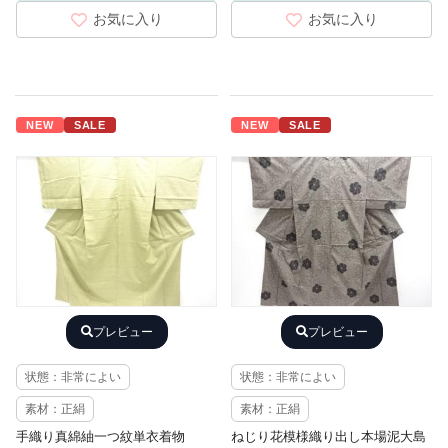
お気に入り
お気に入り
NEW
SALE
NEW
SALE
プレビュー
プレビュー
状態：非常によい
状態：非常によい
素材：正絹
素材：正絹
手織り真綿紬一つ紋単衣着物
ねじり花模様織り出し本場泥大島