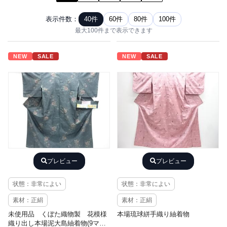
表示件数：
40件
60件
80件
100件
最大100件まで表示できます
NEW
SALE
NEW
SALE
プレビュー
プレビュー
状態：非常によい
状態：非常によい
素材：正絹
素材：正絹
未使用品 くぼた織物製 花模様
本場琉球絣手織り紬着物
織り出し本場泥大島紬着物(9マル