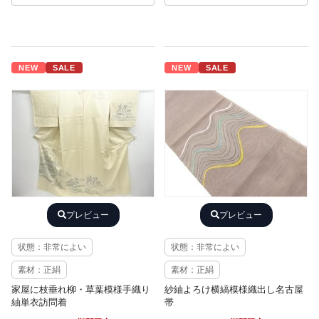
NEW
SALE
NEW
SALE
プレビュー
プレビュー
状態：非常によい
状態：非常によい
素材：正絹
素材：正絹
家屋に枝垂れ柳・草葉模様手織り
紗紬よろけ横縞模様織出し名古屋
紬単衣訪問着
帯