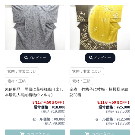
プレビュー
プレビュー
状態：非常によい
状態：非常によい
素材：正絹
素材：正絹
未使用品 屏風に花模様織り出し
金彩 竹格子に枝梅・椿模様刺繍
本場泥大島紬着物(9マルキ)
訪問着
8/11から50％OFF！
8/11から50％OFF！
通常価格：¥18,000
通常価格：¥25,000
(税込 ¥19,800)
(税込 ¥27,500)
↓
↓
セール価格：¥9,000
セール価格：¥12,500
(税込 ¥9,900)
(税込 ¥13,750)
カゴに入れる
カゴに入れる