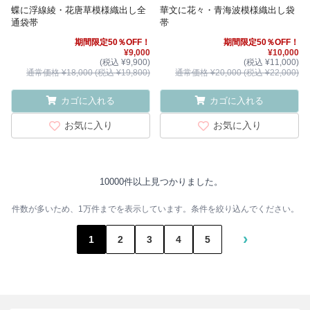
蝶に浮線綾・花唐草模様織出し全
華文に花々・青海波模様織出し袋
通袋帯
帯
期間限定50％OFF！
期間限定50％OFF！
¥9,000
¥10,000
(税込 ¥9,900)
(税込 ¥11,000)
通常価格 ¥18,000 (税込 ¥19,800)
通常価格 ¥20,000 (税込 ¥22,000)
カゴに入れる
カゴに入れる
お気に入り
お気に入り
10000件以上見つかりました。
件数が多いため、1万件までを表示しています。条件を絞り込んでください。
›
1
2
3
4
5