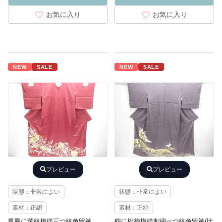
お気に入り
お気に入り
NEW
SALE
NEW
SALE
プレビュー
プレビュー
状態：非常によい
状態：非常によい
素材：正絹
素材：正絹
鳳凰に華紋模様三つ紋色留袖
鶴に松梅模様刺繍一つ紋色留袖(比