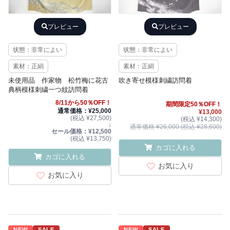
プレビュー
プレビュー
状態：非常によい
状態：非常によい
素材：正絹
素材：正絹
未使用品 作家物 松竹梅に花古
吹き寄せ模様刺繍訪問着
典柄模様刺繍一つ紋訪問着
8/11から50％OFF！
期間限定50％OFF！
通常価格：¥25,000
¥13,000
(税込 ¥27,500)
(税込 ¥14,300)
↓
通常価格 ¥26,000 (税込 ¥28,600)
セール価格：¥12,500
(税込 ¥13,750)
カゴに入れる
カゴに入れる
お気に入り
お気に入り
NEW
SALE
NEW
SALE