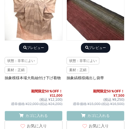
プレビュー
プレビュー
状態：非常によい
状態：非常によい
素材：正絹
素材：正絹
抽象模様本場大島紬付け下げ着物
抽象縞模様織出し袋帯
期間限定50％OFF！
期間限定50％OFF！
¥11,000
¥7,500
(税込 ¥12,100)
(税込 ¥8,250)
通常価格 ¥22,000 (税込 ¥24,200)
通常価格 ¥15,000 (税込 ¥16,500)
カゴに入れる
カゴに入れる
お気に入り
お気に入り