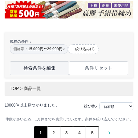
現在の条件：
価格帯：
15,000円〜29,999円
+ 絞り込み(1)
×
検索条件を編集
条件リセット
TOP
>
商品一覧
10000件以上見つかりました。
並び替え:
件数が多いため、1万件までを表示しています。条件を絞り込んでください。
›
1
2
3
4
5