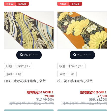
NEW
SALE
NEW
SALE
プレビュー
プレビュー
状態：非常によい
状態：非常によい
素材：正絹
素材：正絹
曲線に辻が花模様織出し袋帯
松に花々模様織出し袋帯
期間限定50％OFF！
期間限定50％OFF！
¥9,000
¥7,500
(税込 ¥9,900)
(税込 ¥8,250)
通常価格 ¥18,000 (税込 ¥19,800)
通常価格 ¥15,000 (税込 ¥16,500)