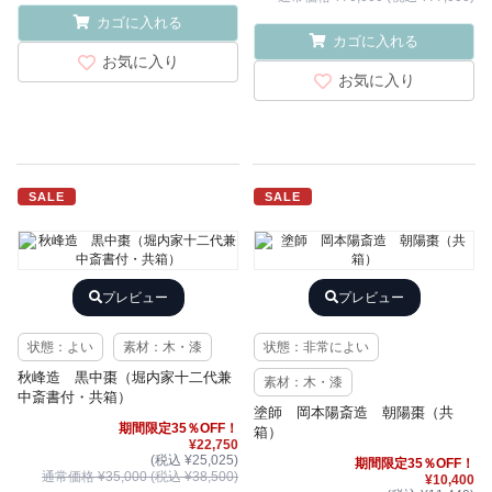
カゴに入れる
カゴに入れる
お気に入り
お気に入り
SALE
SALE
プレビュー
プレビュー
状態：よい
素材：木・漆
状態：非常によい
秋峰造 黒中棗（堀内家十二代兼
素材：木・漆
中斎書付・共箱）
塗師 岡本陽斎造 朝陽棗（共
期間限定35％OFF！
箱）
¥22,750
(税込 ¥25,025)
期間限定35％OFF！
通常価格 ¥35,000 (税込 ¥38,500)
¥10,400