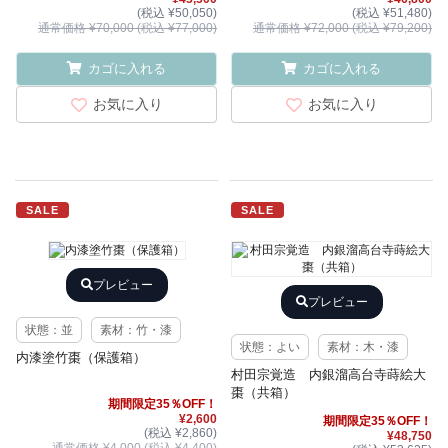
(税込 ¥50,050)
(税込 ¥51,480)
通常価格 ¥70,000 (税込 ¥77,000)
通常価格 ¥72,000 (税込 ¥79,200)
カゴに入れる
カゴに入れる
お気に入り
お気に入り
SALE
SALE
プレビュー
プレビュー
状態：並
素材：竹・漆
状態：よい
素材：木・漆
内漆塗竹棗（保護箱）
村田宗覚造 内銀溜高台寺蒔絵大
棗（共箱）
期間限定35％OFF！
¥2,600
期間限定35％OFF！
(税込 ¥2,860)
¥48,750