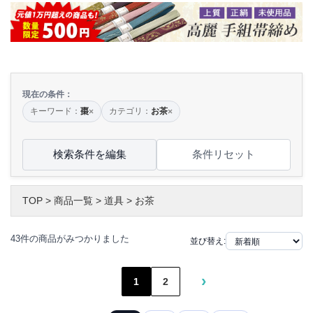
現在の条件：
キーワード：
棗
カテゴリ：
お茶
×
×
検索条件を編集
条件リセット
TOP
>
商品一覧
>
道具
>
お茶
43件の商品がみつかりました
並び替え:
›
1
2