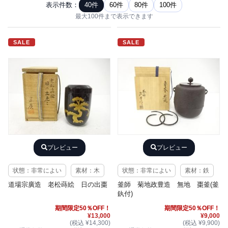
表示件数：
40件
60件
80件
100件
最大100件まで表示できます
SALE
SALE
プレビュー
プレビュー
状態：非常によい
素材：木
状態：非常によい
素材：鉄
道場宗廣造 老松蒔絵 日の出棗
釜師 菊地政豊造 無地 棗釜(釜
釻付)
期間限定50％OFF！
期間限定50％OFF！
¥13,000
¥9,000
(税込 ¥14,300)
(税込 ¥9,900)