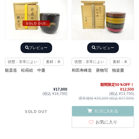
SOLD OUT
プレビュー
プレビュー
状態：非常によい
素材：木
状態：非常によい
素材：木
観斎造 松蒔絵 中棗
和田寿峰造 唐物写 独楽棗
期間限定50％OFF！
¥17,000
¥12,500
(税込 ¥18,700)
(税込 ¥13,750)
通常価格 ¥25,000 (税込 ¥27,500)
カゴに入れる
SOLD OUT
お気に入り