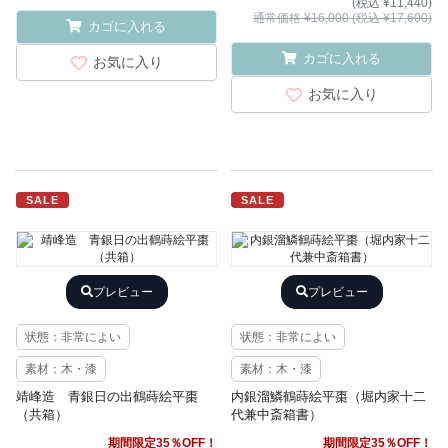
(税込 ¥11,440)
通常価格 ¥16,000 (税込 ¥17,600)
カゴに入れる
カゴに入れる
お気に入り
お気に入り
SALE
SALE
プレビュー
プレビュー
状態：非常によい
状態：非常によい
素材：木・漆
素材：木・漆
靖峰造 青銀日の出鶴蒔絵平棗
内銀溜鱗鶴蒔絵平棗（堀内家十二
（共箱）
代兼中斎箱書）
期間限定35％OFF！
期間限定35％OFF！