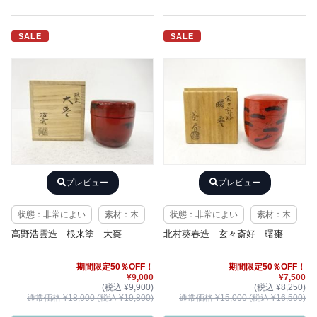
SALE
SALE
プレビュー
プレビュー
状態：非常によい
素材：木
状態：非常によい
素材：木
高野浩雲造 根来塗 大棗
北村葵春造 玄々斎好 曙棗
期間限定50％OFF！
期間限定50％OFF！
¥9,000
¥7,500
(税込 ¥9,900)
(税込 ¥8,250)
通常価格 ¥18,000 (税込 ¥19,800)
通常価格 ¥15,000 (税込 ¥16,500)