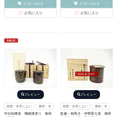
カゴに入れる
カゴに入れる
お気に入り
お気に入り
SALE
SOLD OUT
プレビュー
プレビュー
状態：非常によい
素材：木
状態：非常によい
素材：木
中出松峰造 螺鈿漆塗り 春秋
監修・相馬大・伊勢星七造 御所