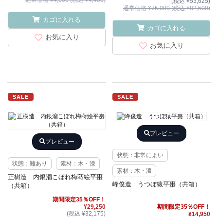
通常価格 ¥4,000 (税込 ¥4,400)
(税込 ¥53,625)
通常価格 ¥75,000 (税込 ¥82,500)
カゴに入れる
カゴに入れる
お気に入り
お気に入り
SALE
SALE
プレビュー
プレビュー
状態：非常によい
状態：難あり
素材：木・漆
素材：木・漆
正樹造 内銀溜こぼれ梅蒔絵平棗
峰俊造 うつぼ猿平棗（共箱）
（共箱）
期間限定35％OFF！
¥29,250
期間限定35％OFF！
(税込 ¥32,175)
¥14,950