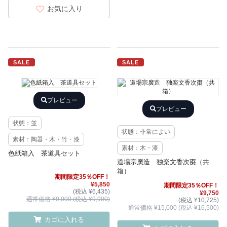
お気に入り
SALE
SALE
プレビュー
プレビュー
状態：並
状態：非常によい
素材：陶器・木・竹・漆
素材：木・漆
色紙箱入 茶道具セット
道場宗廣造 独楽文香次棗（共
箱）
期間限定35％OFF！
¥5,850
期間限定35％OFF！
(税込 ¥6,435)
¥9,750
通常価格 ¥9,000 (税込 ¥9,900)
(税込 ¥10,725)
通常価格 ¥15,000 (税込 ¥16,500)
カゴに入れる