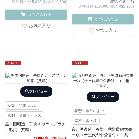
通常価格 ¥45,000 (税込 ¥49,500)
(税込 ¥16,445)
通常価格 ¥23,000 (税込 ¥25,300)
カゴに入れる
カゴに入れる
お気に入り
お気に入り
SALE
SALE
プレビュー
プレビュー
状態：非常によい
状態：非常によい
素材：金属・ガラス
素材：木・漆
黒木国昭造 手吹きガラスプラチ
市川準斎造 春野・秋野蒔絵大棗
ナ彩棗（共箱）
一双（十三代即中斎書付）（共
期間限定35％OFF！