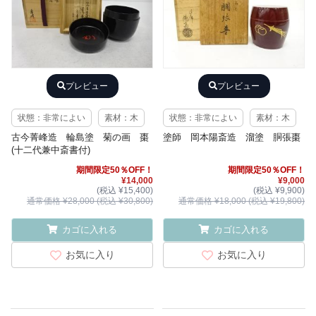
プレビュー
プレビュー
状態：非常によい
素材：木
状態：非常によい
素材：木
古今菁峰造 輪島塗 菊の画 棗
塗師 岡本陽斎造 溜塗 胴張棗
(十二代兼中斎書付)
期間限定50％OFF！
期間限定50％OFF！
¥14,000
¥9,000
(税込 ¥15,400)
(税込 ¥9,900)
通常価格 ¥28,000 (税込 ¥30,800)
通常価格 ¥18,000 (税込 ¥19,800)
カゴに入れる
カゴに入れる
お気に入り
お気に入り