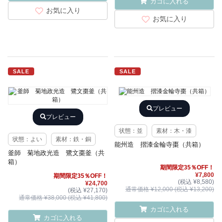
カゴに入れる
お気に入り
お気に入り
SALE
SALE
プレビュー
プレビュー
状態：並
素材：木・漆
状態：よい
素材：鉄・銅
能州造 摺漆金輪寺棗（共箱）
釜師 菊地政光造 鷺文棗釜（共
箱）
期間限定35％OFF！
¥7,800
期間限定35％OFF！
(税込 ¥8,580)
¥24,700
通常価格 ¥12,000 (税込 ¥13,200)
(税込 ¥27,170)
通常価格 ¥38,000 (税込 ¥41,800)
カゴに入れる
カゴに入れる