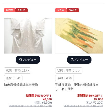
NEW
SALE
NEW
SALE
プレビュー
プレビュー
状態：非常によい
状態：非常によい
素材：正絹
素材：正絹
抽象霞模様節紬単衣着物
手織り節紬 壷垂れ模様織り出
し 名古屋帯
期間限定50％OFF！
期間限定50％OFF！
¥6,000
¥2,000
(税込 ¥6,600)
(税込 ¥2,200)
通常価格 ¥12,000 (税込 ¥13,200)
通常価格 ¥4,000 (税込 ¥4,400)