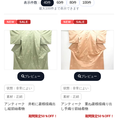
表示件数：
40件
60件
80件
100件
最大100件まで表示できます
NEW
SALE
NEW
SALE
プレビュー
プレビュー
状態：非常によい
状態：非常によい
素材：正絹
素材：正絹
アンティーク 井桁に菱模様織出
アンティーク 重ね菱模様織り出
し縦節紬着物
し手織り節紬着物
期間限定50％OFF！
期間限定50％OFF！