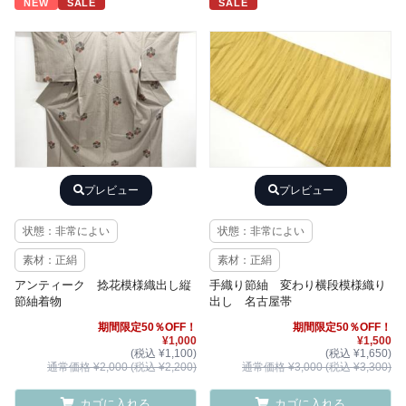
NEW
SALE
SALE
プレビュー
プレビュー
状態：非常によい
状態：非常によい
素材：正絹
素材：正絹
アンティーク 捻花模様織出し縦
手織り節紬 変わり横段模様織り
節紬着物
出し 名古屋帯
期間限定50％OFF！
期間限定50％OFF！
¥1,000
¥1,500
(税込 ¥1,100)
(税込 ¥1,650)
通常価格 ¥2,000 (税込 ¥2,200)
通常価格 ¥3,000 (税込 ¥3,300)
カゴに入れる
カゴに入れる