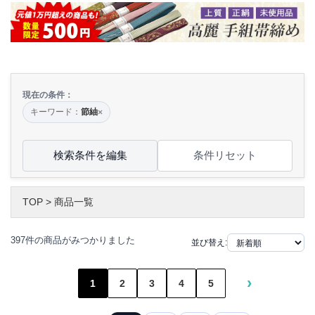
現在の条件：
キーワード：
節紬
×
検索条件を編集
条件リセット
TOP
>
商品一覧
397件の商品がみつかりました
並び替え:
›
1
2
3
4
5