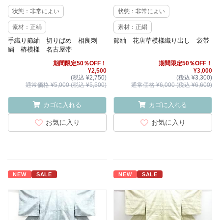
状態：非常によい
状態：非常によい
素材：正絹
素材：正絹
手織り節紬 切りばめ 相良刺
節紬 花唐草模様織り出し 袋帯
繍 椿模様 名古屋帯
期間限定50％OFF！
期間限定50％OFF！
¥2,500
¥3,000
(税込 ¥2,750)
(税込 ¥3,300)
通常価格 ¥5,000 (税込 ¥5,500)
通常価格 ¥6,000 (税込 ¥6,600)
カゴに入れる
カゴに入れる
お気に入り
お気に入り
NEW
SALE
NEW
SALE