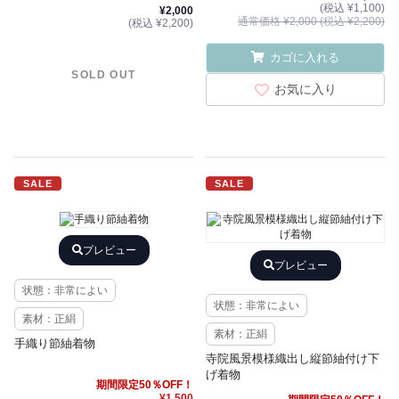
(税込 ¥1,100)
¥2,000
通常価格 ¥2,000 (税込 ¥2,200)
(税込 ¥2,200)
カゴに入れる
SOLD OUT
お気に入り
SALE
SALE
プレビュー
プレビュー
状態：非常によい
状態：非常によい
素材：正絹
素材：正絹
手織り節紬着物
寺院風景模様織出し縦節紬付け下
げ着物
期間限定50％OFF！
¥1,500