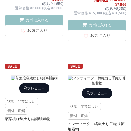
期間限定50％OFF！
(税込 ¥1,650)
¥7,500
通常価格 ¥3,000 (税込 ¥3,300)
(税込 ¥8,250)
通常価格 ¥15,000 (税込 ¥16,500)
カゴに入れる
カゴに入れる
お気に入り
お気に入り
SALE
SALE
プレビュー
プレビュー
状態：非常によい
状態：非常によい
素材：正絹
素材：正絹
草葉模様織出し縦節紬着物
アンティーク 縞織出し手織り節
紬着物