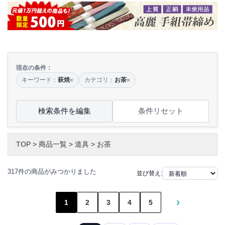
現在の条件：
キーワード：
萩焼
カテゴリ：
お茶
×
×
検索条件を編集
条件リセット
TOP
>
商品一覧
>
道具
>
お茶
317件の商品がみつかりました
並び替え:
›
1
2
3
4
5