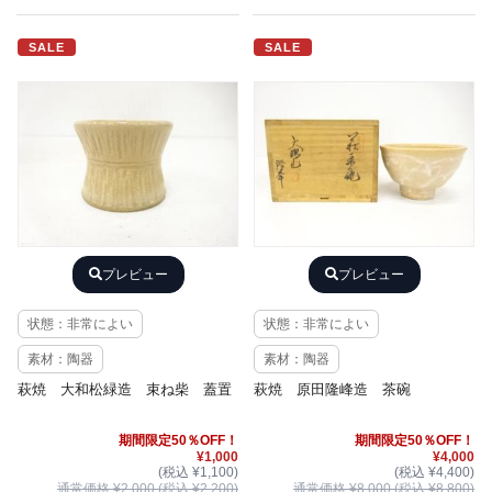
SALE
SALE
プレビュー
プレビュー
状態：非常によい
状態：非常によい
素材：陶器
素材：陶器
萩焼 大和松緑造 束ね柴 蓋置
萩焼 原田隆峰造 茶碗
期間限定50％OFF！
期間限定50％OFF！
¥1,000
¥4,000
(税込 ¥1,100)
(税込 ¥4,400)
通常価格 ¥2,000 (税込 ¥2,200)
通常価格 ¥8,000 (税込 ¥8,800)