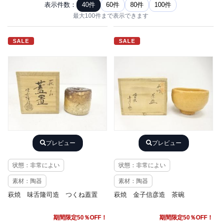
表示件数：
40件
60件
80件
100件
最大100件まで表示できます
SALE
SALE
プレビュー
プレビュー
状態：非常によい
状態：非常によい
素材：陶器
素材：陶器
萩焼 味舌隆司造 つくね蓋置
萩焼 金子信彦造 茶碗
期間限定50％OFF！
期間限定50％OFF！