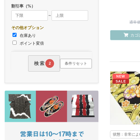
割引率（%）
～
通常価格
その他オプション
カゴ
在庫あり
ポイント変倍
検索
条件リセット
2
NEW
SALE
状態：非常によ