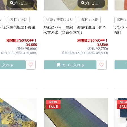
プレビュー
プレビュー
い
素材：正絹
状態：非常によい
素材：正絹
状態：
・流水模様織出し袋帯
地紙に花々・曲線・波模様織出し開き
アンテ
名古屋帯（額縁仕立て）
襦袢
期間限定50％OFF！
期間限定50％OFF！
¥9,000
¥2,500
(税込 ¥9,900)
(税込 ¥2,750)
18,000 (税込 ¥19,800)
通常価格 ¥5,000 (税込 ¥5,500)
に入れる
カゴに入れる
NEW
NE
SALE
SAL