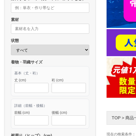
素材
状態
着物・羽織サイズ
基本（丈・裄）
丈 (cm)
裄 (cm)
詳細（前幅・後幅）
前幅 (cm)
後幅 (cm)
TOP
>
商品
現在の検索条件：
裾周り（ヒップ） (cm)