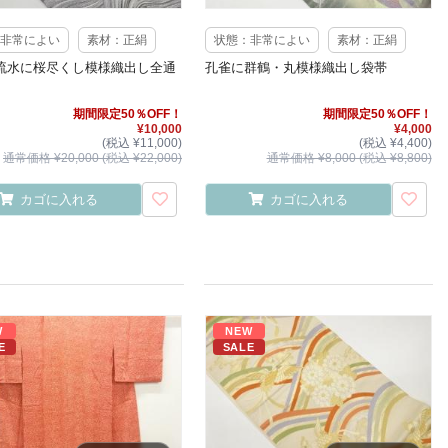
非常によい
素材：正絹
状態：非常によい
素材：正絹
流水に桜尽くし模様織出し全通
孔雀に群鶴・丸模様織出し袋帯
期間限定50％OFF！
期間限定50％OFF！
¥10,000
¥4,000
(税込 ¥11,000)
(税込 ¥4,400)
通常価格 ¥20,000 (税込 ¥22,000)
通常価格 ¥8,000 (税込 ¥8,800)
カゴに入れる
カゴに入れる
W
NEW
E
SALE