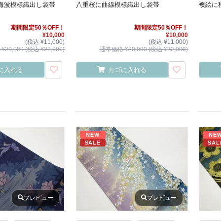
海波模様織出し袋帯
八重桜に曲線模様織出し袋帯
襖絵に
期間限定50％OFF！
期間限定50％OFF！
¥10,000
¥10,000
(税込 ¥11,000)
(税込 ¥11,000)
20,000 (税込 ¥22,000)
通常価格 ¥20,000 (税込 ¥22,000)
に入れる
カゴに入れる
NEW
NE
SALE
SAL
プレビュー
プレビュー