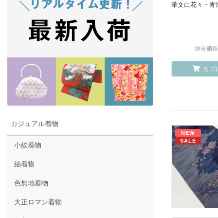
華文に花々・青
通常価格 ¥
カゴ
カジュアル着物
NEW
SALE
小紋着物
紬着物
色無地着物
大正ロマン着物