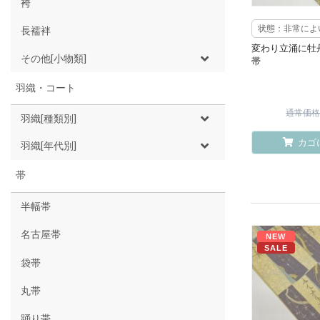
袴
状態：非常によ
長襦袢
変わり立涌に牡
その他[小物類]
帯
羽織・コート
通常価格 ¥
羽織[種類別]
カゴ
羽織[年代別]
帯
半幅帯
名古屋帯
NEW
SALE
袋帯
丸帯
踊り帯