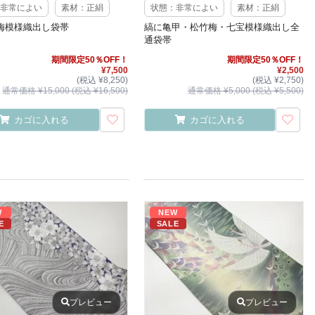
非常によい
素材：正絹
状態：非常によい
素材：正絹
梅模様織出し袋帯
縞に亀甲・松竹梅・七宝模様織出し全
通袋帯
期間限定50％OFF！
期間限定50％OFF！
¥7,500
¥2,500
(税込 ¥8,250)
(税込 ¥2,750)
通常価格 ¥15,000 (税込 ¥16,500)
通常価格 ¥5,000 (税込 ¥5,500)
カゴに入れる
カゴに入れる
W
NEW
E
SALE
プレビュー
プレビュー