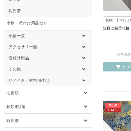
兵児帯
状態：非常によ
小物・着付け用品など
短冊に枝垂れ柳
小物一覧
アクセサリー類
通常価格 ¥
着付け用品
カゴ
その他
リメイク・材料用生地
毛皮類
NEW
種類別[紬]
SALE
時期別