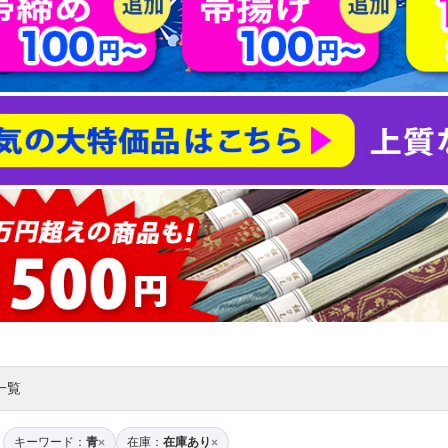
一覧
キーワード：
青
在庫：
在庫あり
×
×