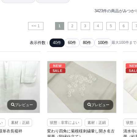
3423件の商品がみつか
<< 1
1
2
3
4
5
6
表示件数：
40件
60件
80件
100件
最大100件ま
NEW
NE
SALE
SAL
プレビュー
プレビュー
い
素材：正絹
状態：非常によい
素材：正絹
状態：
様単衣長襦袢
変わり四角に菊模様刺繍暈し開き名古
清水寺
屋帯（額縁仕立て）
帯（松