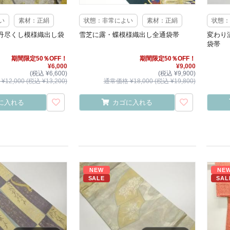
い
素材：正絹
状態：非常によい
素材：正絹
状態：
丹尽くし模様織出し袋
雪芝に露・蝶模様織出し全通袋帯
変わり
袋帯
期間限定50％OFF！
期間限定50％OFF！
¥6,000
¥9,000
(税込 ¥6,600)
(税込 ¥9,900)
12,000 (税込 ¥13,200)
通常価格 ¥18,000 (税込 ¥19,800)
に入れる
カゴに入れる
NEW
NE
SALE
SAL