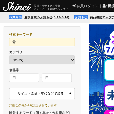
会員ログイン
｜
新
呉服・リサイクル着物
アンティーク着物のシンエイ
休業案内
夏季休業のお知らせ(8/13-8/16)
お知らせ
商品機能アップ
検索キーワード
カテゴリ
価格帯
～
サイズ・素材・年代などで絞る
詳細な条件が1件設定されています
除外するワード（例：単衣・作り帯など）