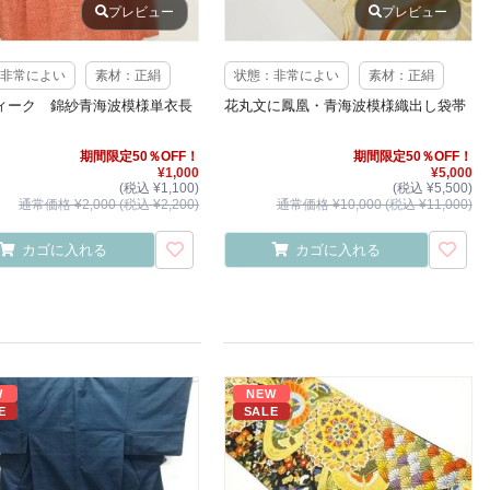
プレビュー
プレビュー
非常によい
素材：正絹
状態：非常によい
素材：正絹
ィーク 錦紗青海波模様単衣長
花丸文に鳳凰・青海波模様織出し袋帯
期間限定50％OFF！
期間限定50％OFF！
¥1,000
¥5,000
(税込 ¥1,100)
(税込 ¥5,500)
通常価格 ¥2,000 (税込 ¥2,200)
通常価格 ¥10,000 (税込 ¥11,000)
カゴに入れる
カゴに入れる
W
NEW
E
SALE