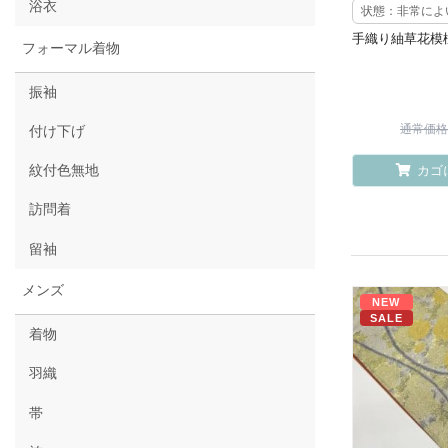
浴衣
状態：非常によ
手織り紬草花模
フォーマル着物
振袖
通常価格 ¥
付け下げ
紋付色無地
カゴ
訪問着
留袖
メンズ
NEW
SALE
着物
羽織
帯