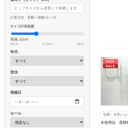
計算方法：前幅＋後幅×2＋13
サイズ許容範囲
前後
±1cm
±0cm
±1.5cm
±3cm
年代
NEW
SALE
技法
登録日
セール
状態：非常によ
未使用品 霞模