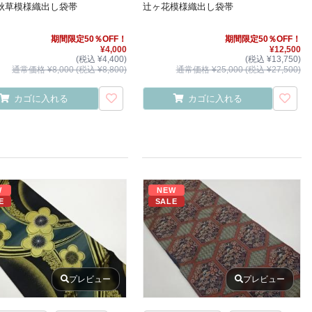
秋草模様織出し袋帯
辻ヶ花模様織出し袋帯
期間限定50％OFF！
期間限定50％OFF！
¥4,000
¥12,500
(税込 ¥4,400)
(税込 ¥13,750)
通常価格 ¥8,000 (税込 ¥8,800)
通常価格 ¥25,000 (税込 ¥27,500)
カゴに入れる
カゴに入れる
W
NEW
E
SALE
プレビュー
プレビュー