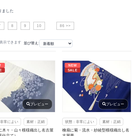
りました
7
8
9
10
86 >>
で表示できます
並び替え:
W
NEW
E
SALE
プレビュー
プレビュー
非常によい
素材：正絹
状態：非常によい
素材：正絹
に木々・山々模様織出し名古屋
檜扇に菊・流水・紗綾型模様織出し名
葉仕立て）
古屋帯