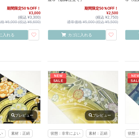
期間限定50％OFF！
期間限定50％OFF！
¥3,000
¥2,500
(税込 ¥3,300)
(税込 ¥2,750)
 ¥6,000 (税込 ¥6,600)
通常価格 ¥5,000 (税込 ¥5,500)
に入れる
カゴに入れる
NEW
NE
SALE
SAL
プレビュー
プレビュー
い
素材：正絹
状態：非常によい
素材：正絹
状態：