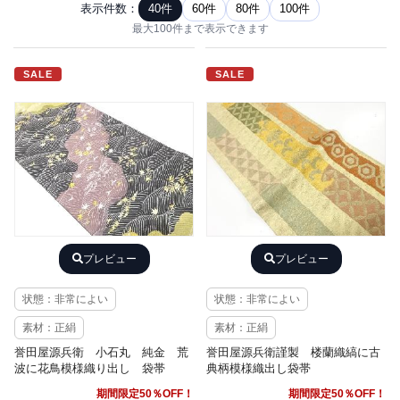
表示件数：
40件
60件
80件
100件
最大100件まで表示できます
SALE
SALE
プレビュー
プレビュー
状態：非常によい
状態：非常によい
素材：正絹
素材：正絹
誉田屋源兵衛 小石丸 純金 荒
誉田屋源兵衛謹製 楼蘭織縞に古
波に花鳥模様織り出し 袋帯
典柄模様織出し袋帯
期間限定50％OFF！
期間限定50％OFF！