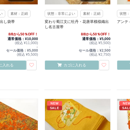
い
素材：正絹
状態：非常によい
素材：正絹
状態：
織出し袋帯
変わり蜀江文に牡丹・花唐草模様織出
アンテ
し名古屋帯
8/8から50％OFF！
8/8から50％OFF！
通常価格：¥10,000
通常価格：¥5,000
(税込 ¥11,000)
(税込 ¥5,500)
↓
↓
セール価格：¥5,000
セール価格：¥2,500
(税込 ¥5,500)
(税込 ¥2,750)
に入れる
カゴに入れる
NEW
NE
SALE
SAL