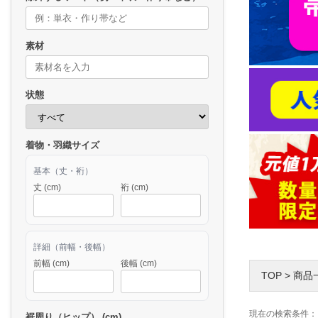
素材
状態
着物・羽織サイズ
基本（丈・裄）
丈 (cm)
裄 (cm)
詳細（前幅・後幅）
前幅 (cm)
後幅 (cm)
TOP
>
商品
現在の検索条件：
裾周り（ヒップ） (cm)