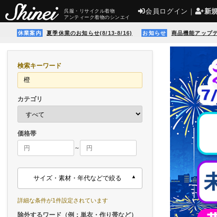
会員ログイン
｜
新
呉服・リサイクル着物
アンティーク着物のシンエイ
休業案内
夏季休業のお知らせ(8/13-8/16)
お知らせ
商品機能アップ
検索キーワード
カテゴリ
価格帯
～
サイズ・素材・年代などで絞る
詳細な条件が1件設定されています
除外するワード（例：単衣・作り帯など）