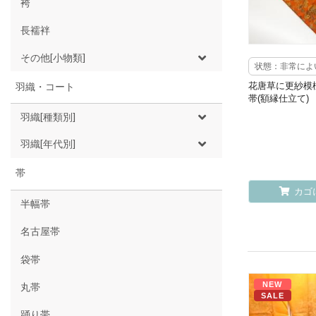
袴
長襦袢
その他[小物類]
状態：非常によ
花唐草に更紗模
羽織・コート
帯(額縁仕立て)
羽織[種類別]
羽織[年代別]
帯
カゴ
半幅帯
名古屋帯
袋帯
NEW
丸帯
SALE
踊り帯