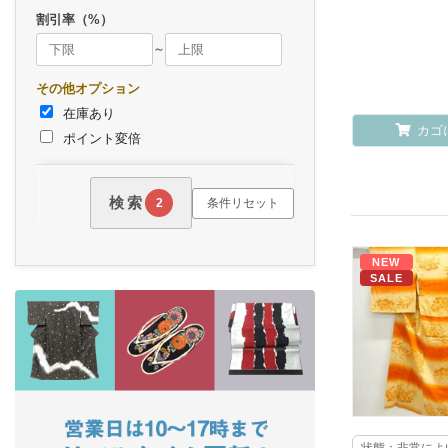
割引率（%）
～
その他オプション
在庫あり
カゴ
ポイント変倍
検索
条件リセット
2
NEW
SALE
状態：非常によ