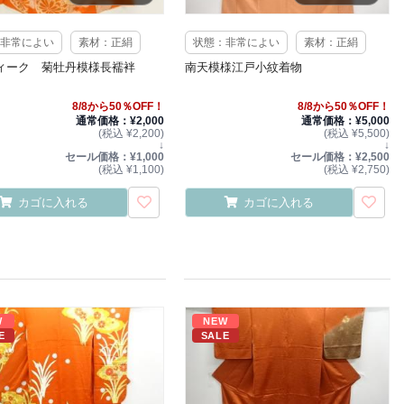
非常によい
素材：正絹
状態：非常によい
素材：正絹
ィーク 菊牡丹模様長襦袢
南天模様江戸小紋着物
8/8から50％OFF！
8/8から50％OFF！
通常価格：¥2,000
通常価格：¥5,000
(税込 ¥2,200)
(税込 ¥5,500)
↓
↓
セール価格：¥1,000
セール価格：¥2,500
(税込 ¥1,100)
(税込 ¥2,750)
カゴに入れる
カゴに入れる
W
NEW
E
SALE