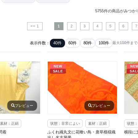
5755件の商品がみつか
<< 1
1
2
3
4
5
6
7
表示件数：
40件
60件
80件
100件
最大100件ま
NEW
NE
SALE
SAL
プレビュー
プレビュー
素材：正絹
状態：非常によい
素材：正絹
状態：
問着
ふくれ織丸文に花喰い鳥・唐草模様織
横段に
出し名古屋帯