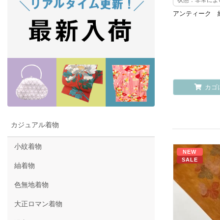
アンティーク 
カゴ
カジュアル着物
小紋着物
NEW
SALE
紬着物
色無地着物
大正ロマン着物