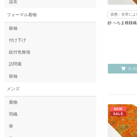
浴衣
状態：非常によ
フォーマル着物
紗 へちま模様
振袖
付け下げ
紋付色無地
訪問着
カゴ
留袖
メンズ
着物
NEW
羽織
SALE
帯