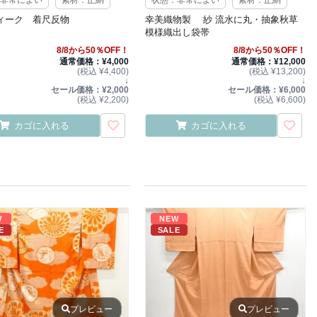
ィーク 着尺反物
幸美織物製 紗 流水に丸・抽象秋草
模様織出し袋帯
8/8から50％OFF！
8/8から50％OFF！
通常価格：¥4,000
通常価格：¥12,000
(税込 ¥4,400)
(税込 ¥13,200)
↓
↓
セール価格：¥2,000
セール価格：¥6,000
(税込 ¥2,200)
(税込 ¥6,600)
カゴに入れる
カゴに入れる
W
NEW
E
SALE
プレビュー
プレビュー