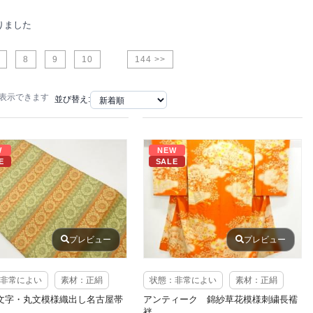
りました
8
9
10
144 >>
で表示できます
並び替え:
W
NEW
E
SALE
プレビュー
プレビュー
非常によい
素材：正絹
状態：非常によい
素材：正絹
文字・丸文模様織出し名古屋帯
アンティーク 錦紗草花模様刺繍長襦
袢