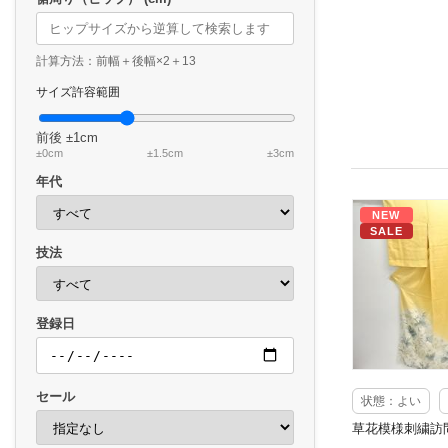
計算方法：前幅＋後幅×2＋13
サイズ許容範囲
前後
±1cm
±0cm
±1.5cm
±3cm
年代
NEW
SALE
技法
登録日
セール
状態：よい
草花模様刺繍訪