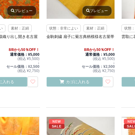
プレビュー
プレビュー
い
素材：正絹
状態：非常によい
素材：正絹
状態：
様織り出し開き名古屋
金駒刺繍 扇子に菊古典柄模様名古屋帯
雲取に
8/8から50％OFF！
8/8から50％OFF！
通常価格：¥5,000
通常価格：¥5,000
(税込 ¥5,500)
(税込 ¥5,500)
↓
↓
セール価格：¥2,500
セール価格：¥2,500
(税込 ¥2,750)
(税込 ¥2,750)
に入れる
カゴに入れる
NEW
NE
SALE
SAL