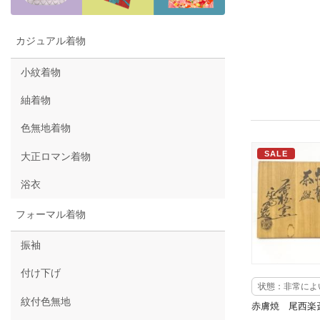
カジュアル着物
小紋着物
紬着物
色無地着物
SALE
大正ロマン着物
浴衣
フォーマル着物
振袖
付け下げ
状態：非常によ
紋付色無地
赤膚焼 尾西楽