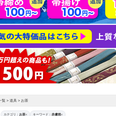
一覧
>
道具
>
お茶
カテゴリ：
お茶
キーワード：
赤膚焼
×
×