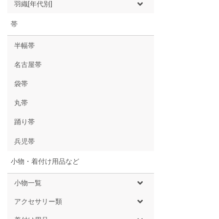
羽織[年代別]
帯
半幅帯
名古屋帯
袋帯
丸帯
踊り帯
兵児帯
小物・着付け用品など
小物一覧
アクセサリー類