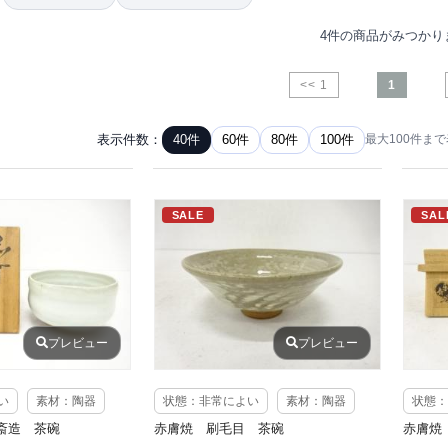
4件の商品がみつかり
<< 1
1
表示件数：
40件
60件
80件
100件
最大100件ま
SALE
SAL
プレビュー
プレビュー
い
素材：陶器
状態：非常によい
素材：陶器
状態：
斎造 茶碗
赤膚焼 刷毛目 茶碗
赤膚焼