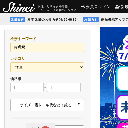
会員ログイン
｜
新
呉服・リサイクル着物
アンティーク着物のシンエイ
休業案内
夏季休業のお知らせ(8/13-8/16)
お知らせ
商品機能アップ
検索キーワード
カテゴリ
価格帯
～
サイズ・素材・年代などで絞る