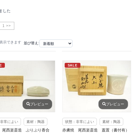
ました
1 >>
で表示できます
並び替え:
E
SALE
プレビュー
プレビュー
非常によい
素材：陶器
状態：非常によい
素材：陶器
 尾西楽斎造 ぶりぶり香合
赤膚焼 尾西楽斎造 蓋置（書付有）