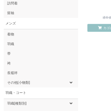
訪問着
留袖
通常価格
メンズ
カゴ
着物
羽織
帯
袴
長襦袢
その他[小物類]
羽織・コート
羽織[種類別]