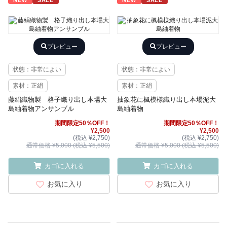
NEW
SALE
NEW
SALE
プレビュー
プレビュー
状態：非常によい
状態：非常によい
素材：正絹
素材：正絹
藤絹織物製 格子織り出し本場大
抽象花に楓模様織り出し本場泥大
島紬着物アンサンブル
島紬着物
期間限定50％OFF！
期間限定50％OFF！
¥2,500
¥2,500
(税込 ¥2,750)
(税込 ¥2,750)
通常価格 ¥5,000 (税込 ¥5,500)
通常価格 ¥5,000 (税込 ¥5,500)
カゴに入れる
カゴに入れる
お気に入り
お気に入り