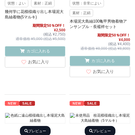
状態：よい
素材：正絹
状態：非常によい
幾何学に花模様織り出し本場泥大
素材：正絹
島紬着物(5マルキ)
本場泥大島紬100亀甲男物着物ア
期間限定50％OFF！
ンサンブル・長襦袢セット
¥2,500
(税込 ¥2,750)
期間限定50％OFF！
通常価格 ¥5,000 (税込 ¥5,500)
¥4,000
(税込 ¥4,400)
通常価格 ¥8,000 (税込 ¥8,800)
カゴに入れる
カゴに入れる
お気に入り
お気に入り
NEW
SALE
NEW
SALE
プレビュー
プレビュー