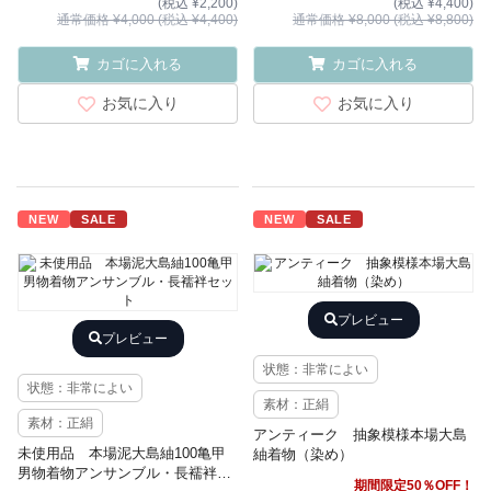
(税込 ¥2,200)
(税込 ¥4,400)
通常価格 ¥4,000 (税込 ¥4,400)
通常価格 ¥8,000 (税込 ¥8,800)
カゴに入れる
カゴに入れる
お気に入り
お気に入り
NEW
SALE
NEW
SALE
プレビュー
プレビュー
状態：非常によい
状態：非常によい
素材：正絹
素材：正絹
アンティーク 抽象模様本場大島
未使用品 本場泥大島紬100亀甲
紬着物（染め）
男物着物アンサンブル・長襦袢セ
期間限定50％OFF！