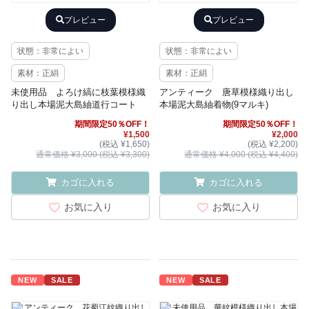
プレビュー
プレビュー
状態：非常によい
状態：非常によい
素材：正絹
素材：正絹
未使用品 よろけ縞に枝葉模様織
アンティーク 唐草模様織り出し
り出し本場泥大島紬道行コート
本場泥大島紬着物(9マルキ)
期間限定50％OFF！
期間限定50％OFF！
¥1,500
¥2,000
(税込 ¥1,650)
(税込 ¥2,200)
通常価格 ¥3,000 (税込 ¥3,300)
通常価格 ¥4,000 (税込 ¥4,400)
カゴに入れる
カゴに入れる
お気に入り
お気に入り
NEW
SALE
NEW
SALE