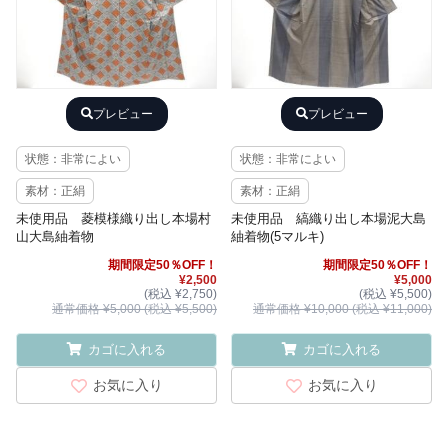
プレビュー
プレビュー
状態：非常によい
状態：非常によい
素材：正絹
素材：正絹
未使用品 菱模様織り出し本場村
未使用品 縞織り出し本場泥大島
山大島紬着物
紬着物(5マルキ)
期間限定50％OFF！
期間限定50％OFF！
¥2,500
¥5,000
(税込 ¥2,750)
(税込 ¥5,500)
通常価格 ¥5,000 (税込 ¥5,500)
通常価格 ¥10,000 (税込 ¥11,000)
カゴに入れる
カゴに入れる
お気に入り
お気に入り