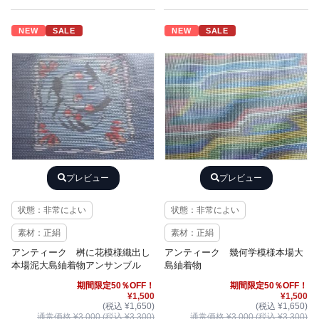
NEW
SALE
NEW
SALE
プレビュー
プレビュー
状態：非常によい
状態：非常によい
素材：正絹
素材：正絹
アンティーク 桝に花模様織出し
アンティーク 幾何学模様本場大
本場泥大島紬着物アンサンブル
島紬着物
期間限定50％OFF！
期間限定50％OFF！
¥1,500
¥1,500
(税込 ¥1,650)
(税込 ¥1,650)
通常価格 ¥3,000 (税込 ¥3,300)
通常価格 ¥3,000 (税込 ¥3,300)