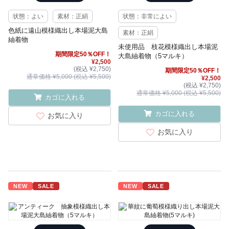
状態：よい
素材：正絹
状態：非常によい
色紙に遠山模様織出し本場泥大島
素材：正絹
紬着物
未使用品 枝花模様織出し本場泥
期間限定50％OFF！
大島紬着物（5マルキ）
¥2,500
(税込 ¥2,750)
期間限定50％OFF！
通常価格 ¥5,000 (税込 ¥5,500)
¥2,500
(税込 ¥2,750)
通常価格 ¥5,000 (税込 ¥5,500)
カゴに入れる
カゴに入れる
お気に入り
お気に入り
NEW
SALE
NEW
SALE