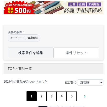
現在の条件：
キーワード：
大島紬
×
検索条件を編集
条件リセット
TOP
>
商品一覧
3017件の商品がみつかりました
並び替え:
›
1
2
3
4
5