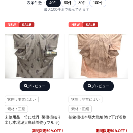
表示件数：
40件
60件
80件
100件
最大100件まで表示できます
NEW
SALE
NEW
SALE
プレビュー
プレビュー
状態：非常によい
状態：非常によい
素材：正絹
素材：正絹
未使用品 竹に牡丹･菊模様織り
抽象模様本場大島紬付け下げ着物
出し本場泥大島紬着物(7マルキ)
期間限定50％OFF！
期間限定50％OFF！