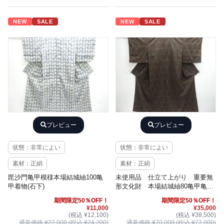
NEW
SALE
NEW
SALE
プレビュー
プレビュー
状態：非常によい
状態：非常によい
素材：正絹
素材：正絹
毘沙門亀甲模様本場結城紬100亀
未使用品 仕立て上がり 重要無
甲着物(石下)
形文化財 本場結城紬80亀甲亀甲
模様織出し着物
期間限定50％OFF！
期間限定50％OFF！
¥11,000
¥35,000
(税込 ¥12,100)
(税込 ¥38,500)
通常価格 ¥22,000 (税込 ¥24,200)
通常価格 ¥70,000 (税込 ¥77,000)