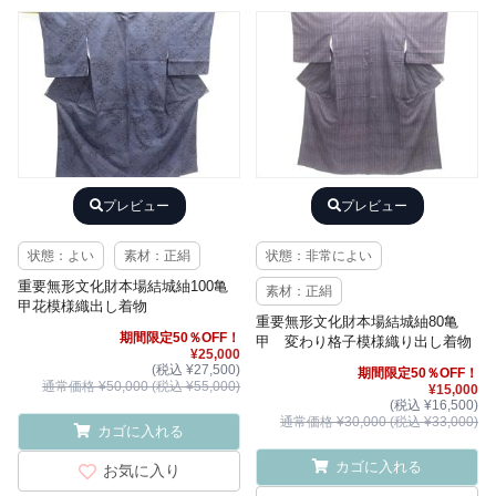
プレビュー
プレビュー
状態：よい
素材：正絹
状態：非常によい
重要無形文化財本場結城紬100亀
素材：正絹
甲花模様織出し着物
重要無形文化財本場結城紬80亀
期間限定50％OFF！
甲 変わり格子模様織り出し着物
¥25,000
(税込 ¥27,500)
期間限定50％OFF！
通常価格 ¥50,000 (税込 ¥55,000)
¥15,000
(税込 ¥16,500)
通常価格 ¥30,000 (税込 ¥33,000)
カゴに入れる
カゴに入れる
お気に入り