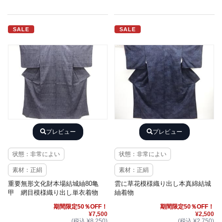
SALE
SALE
プレビュー
プレビュー
状態：非常によい
状態：非常によい
素材：正絹
素材：正絹
重要無形文化財本場結城紬80亀
雲に草花模様織り出し本真綿結城
甲 網目模様織り出し単衣着物
紬着物
期間限定50％OFF！
期間限定50％OFF！
¥7,500
¥2,500
(税込 ¥8,250)
(税込 ¥2,750)