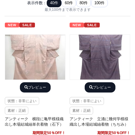
表示件数：
40件
60件
80件
100件
最大100件まで表示できます
NEW
SALE
NEW
SALE
プレビュー
プレビュー
状態：非常によい
状態：非常によい
素材：正絹
素材：正絹
アンティーク 横段に亀甲模様織
アンティーク 立涌に幾何学模様
出し本場結城紬単衣着物（石下）
織出し本場結城紬着物（ちぢみ）
期間限定50％OFF！
期間限定50％OFF！