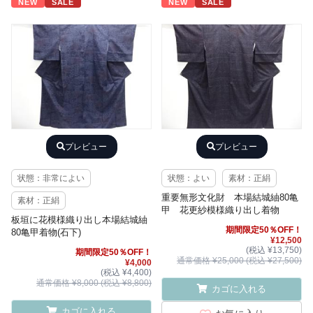
NEW
SALE
NEW
SALE
プレビュー
プレビュー
状態：非常によい
状態：よい
素材：正絹
重要無形文化財 本場結城紬80亀
素材：正絹
甲 花更紗模様織り出し着物
板垣に花模様織り出し本場結城紬
期間限定50％OFF！
80亀甲着物(石下)
¥12,500
(税込 ¥13,750)
期間限定50％OFF！
通常価格 ¥25,000 (税込 ¥27,500)
¥4,000
(税込 ¥4,400)
通常価格 ¥8,000 (税込 ¥8,800)
カゴに入れる
カゴに入れる