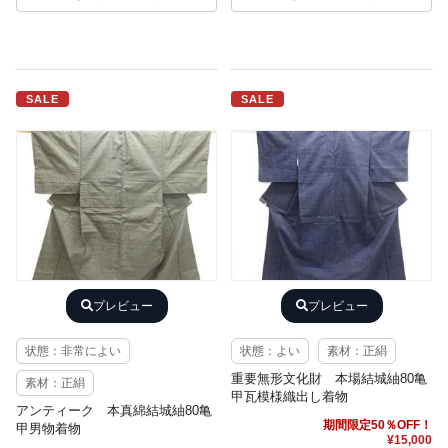
SALE
SALE
プレビュー
プレビュー
状態：非常によい
状態：よい
素材：正絹
重要無形文化財 本場結城紬80亀
素材：正絹
甲瓦模様織出し着物
アンティーク 本真綿結城紬80亀
期間限定50％OFF！
甲男物着物
¥15,000