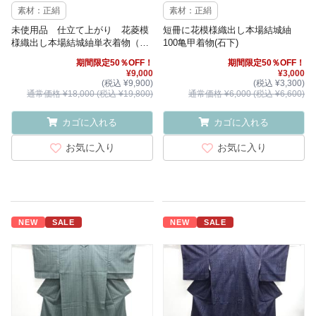
素材：正絹
素材：正絹
未使用品 仕立て上がり 花菱模
短冊に花模様織出し本場結城紬
様織出し本場結城紬単衣着物（ち
100亀甲着物(石下)
ぢみ）
期間限定50％OFF！
期間限定50％OFF！
¥9,000
¥3,000
(税込 ¥9,900)
(税込 ¥3,300)
通常価格 ¥18,000 (税込 ¥19,800)
通常価格 ¥6,000 (税込 ¥6,600)
カゴに入れる
カゴに入れる
お気に入り
お気に入り
NEW
SALE
NEW
SALE