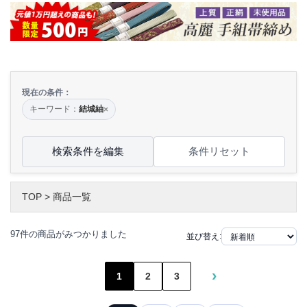
現在の条件：
キーワード：
結城紬
×
検索条件を編集
条件リセット
TOP
>
商品一覧
97件の商品がみつかりました
並び替え:
›
1
2
3