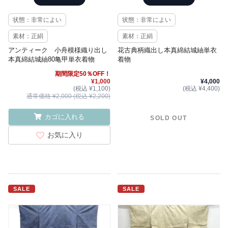
状態：非常によい
状態：非常によい
素材：正絹
素材：正絹
アンティーク 小舟模様織り出し
花古典柄織出し本真綿結城紬単衣
本真綿結城紬80亀甲単衣着物
着物
期間限定50％OFF！
¥1,000
¥4,000
(税込 ¥1,100)
(税込 ¥4,400)
通常価格 ¥2,000 (税込 ¥2,200)
カゴに入れる
SOLD OUT
お気に入り
SALE
SALE