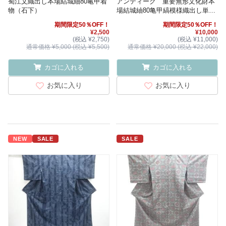
蜀江文織出し本場結城紬80亀甲着
アンティーク 重要無形文化財本
物（石下）
場結城紬80亀甲縞模様織出し単衣
着物
期間限定50％OFF！
期間限定50％OFF！
¥2,500
¥10,000
(税込 ¥2,750)
(税込 ¥11,000)
通常価格 ¥5,000 (税込 ¥5,500)
通常価格 ¥20,000 (税込 ¥22,000)
カゴに入れる
カゴに入れる
お気に入り
お気に入り
NEW
SALE
SALE