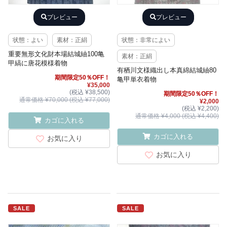
プレビュー
プレビュー
状態：よい
素材：正絹
状態：非常によい
重要無形文化財本場結城紬100亀
素材：正絹
甲縞に唐花模様着物
有栖川文様織出し本真綿結城紬80
期間限定50％OFF！
亀甲単衣着物
¥35,000
(税込 ¥38,500)
期間限定50％OFF！
通常価格 ¥70,000 (税込 ¥77,000)
¥2,000
(税込 ¥2,200)
通常価格 ¥4,000 (税込 ¥4,400)
カゴに入れる
カゴに入れる
お気に入り
お気に入り
SALE
SALE