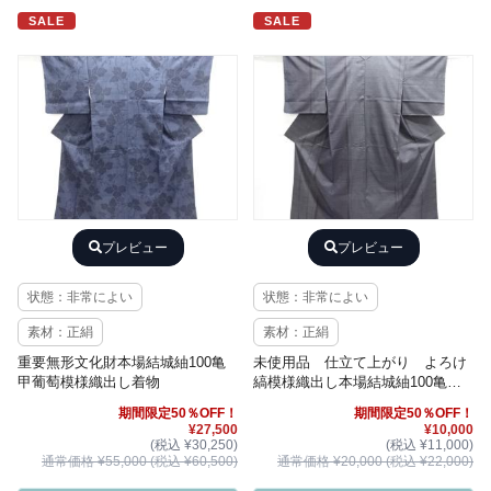
SALE
SALE
プレビュー
プレビュー
状態：非常によい
状態：非常によい
素材：正絹
素材：正絹
重要無形文化財本場結城紬100亀
未使用品 仕立て上がり よろけ
甲葡萄模様織出し着物
縞模様織出し本場結城紬100亀甲
着物（石下）
期間限定50％OFF！
期間限定50％OFF！
¥27,500
¥10,000
(税込 ¥30,250)
(税込 ¥11,000)
通常価格 ¥55,000 (税込 ¥60,500)
通常価格 ¥20,000 (税込 ¥22,000)