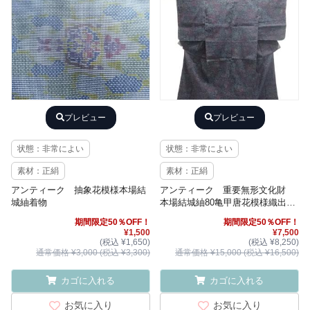
プレビュー
プレビュー
状態：非常によい
状態：非常によい
素材：正絹
素材：正絹
アンティーク 抽象花模様本場結
アンティーク 重要無形文化財
城紬着物
本場結城紬80亀甲唐花模様織出し
着物
期間限定50％OFF！
期間限定50％OFF！
¥1,500
¥7,500
(税込 ¥1,650)
(税込 ¥8,250)
通常価格 ¥3,000 (税込 ¥3,300)
通常価格 ¥15,000 (税込 ¥16,500)
カゴに入れる
カゴに入れる
お気に入り
お気に入り