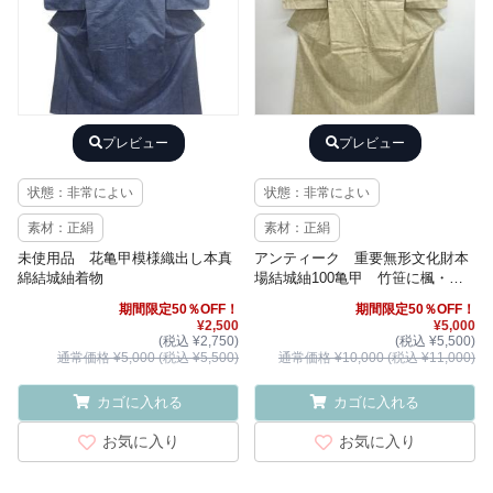
プレビュー
プレビュー
状態：非常によい
状態：非常によい
素材：正絹
素材：正絹
未使用品 花亀甲模様織出し本真
アンティーク 重要無形文化財本
綿結城紬着物
場結城紬100亀甲 竹笹に楓・菊
模様織り出し着物
期間限定50％OFF！
期間限定50％OFF！
¥2,500
¥5,000
(税込 ¥2,750)
(税込 ¥5,500)
通常価格 ¥5,000 (税込 ¥5,500)
通常価格 ¥10,000 (税込 ¥11,000)
カゴに入れる
カゴに入れる
お気に入り
お気に入り