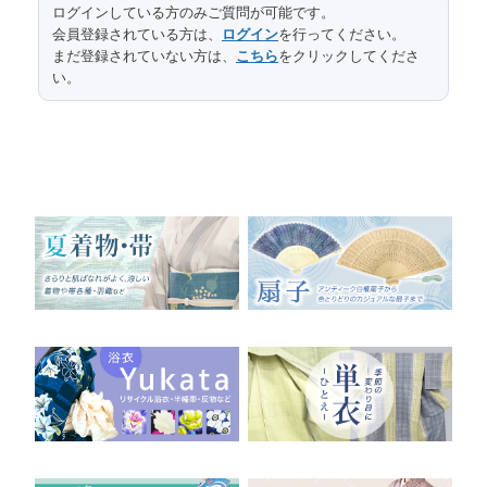
サイズ（cm）
ログインしている方のみご質問が可能です。
会員登録されている方は、
ログイン
を行ってください。
30
太鼓部分幅
まだ登録されていない方は、
こちら
をクリックしてくださ
い。
248
前部分長さ
30
前部分幅