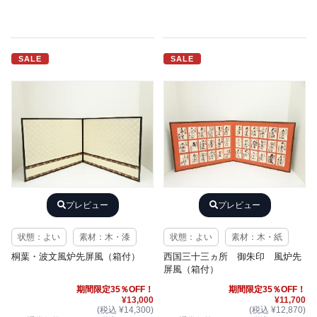
SALE
SALE
プレビュー
プレビュー
状態：よい
素材：木・漆
状態：よい
素材：木・紙
桐葉・波文風炉先屏風（箱付）
西国三十三ヵ所 御朱印 風炉先
屏風（箱付）
期間限定35％OFF！
期間限定35％OFF！
¥13,000
¥11,700
(税込 ¥14,300)
(税込 ¥12,870)