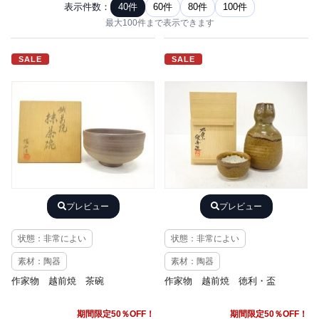
表示件数：
40件
60件
80件
100件
最大100件まで表示できます
SALE
SALE
プレビュー
プレビュー
状態：非常によい
状態：非常によい
素材：陶器
素材：陶器
作家物 越前焼 茶碗
作家物 越前焼 徳利・盃
期間限定50％OFF！
期間限定50％OFF！