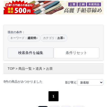
現在の条件：
キーワード：
越前焼
カテゴリ：
お茶
×
×
検索条件を編集
条件リセット
TOP
>
商品一覧
>
道具
>
お茶
8件の商品がみつかりました
並び替え:
1