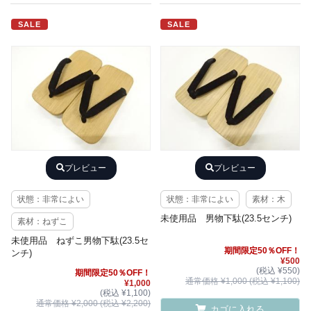
SALE
SALE
プレビュー
プレビュー
状態：非常によい
状態：非常によい
素材：木
未使用品 男物下駄(23.5センチ)
素材：ねずこ
未使用品 ねずこ男物下駄(23.5セ
期間限定50％OFF！
ンチ)
¥500
(税込 ¥550)
期間限定50％OFF！
通常価格 ¥1,000 (税込 ¥1,100)
¥1,000
(税込 ¥1,100)
通常価格 ¥2,000 (税込 ¥2,200)
カゴに入れる