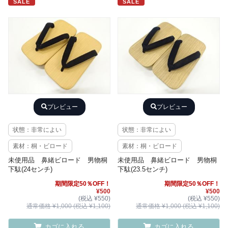
SALE
SALE
プレビュー
プレビュー
状態：非常によい
状態：非常によい
素材：桐・ビロード
素材：桐・ビロード
未使用品 鼻緒ビロード 男物桐
未使用品 鼻緒ビロード 男物桐
下駄(24センチ)
下駄(23.5センチ)
期間限定50％OFF！
期間限定50％OFF！
¥500
¥500
(税込 ¥550)
(税込 ¥550)
通常価格 ¥1,000 (税込 ¥1,100)
通常価格 ¥1,000 (税込 ¥1,100)
カゴに入れる
カゴに入れる