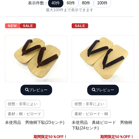
表示件数：
40件
60件
80件
100件
最大100件まで表示できます
NEW
SALE
SALE
プレビュー
プレビュー
状態：非常によい
状態：非常によい
素材：桐・ビロード
素材：ビロード・桐
未使用品 男物桐下駄(23センチ)
未使用品 鼻緒ビロード 男物桐
下駄(24センチ)
期間限定50％OFF！
期間限定50％OFF！