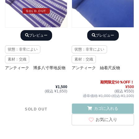
SOLD OUT
プレビュー
プレビュー
状態：非常によい
状態：非常によい
素材：交織
素材：交織
アンティーク 博多八寸帯地反物
アンティーク 紬着尺反物
期間限定50％OFF！
¥1,500
¥500
(税込 ¥1,650)
(税込 ¥550)
通常価格 ¥1,000 (税込 ¥1,100)
カゴに入れる
SOLD OUT
お気に入り