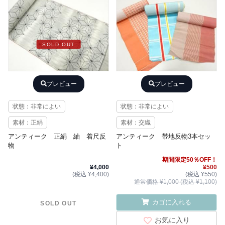
SOLD OUT
プレビュー
プレビュー
状態：非常によい
状態：非常によい
素材：正絹
素材：交織
アンティーク 正絹 紬 着尺反
アンティーク 帯地反物3本セッ
物
ト
期間限定50％OFF！
¥4,000
¥500
(税込 ¥4,400)
(税込 ¥550)
通常価格 ¥1,000 (税込 ¥1,100)
カゴに入れる
SOLD OUT
お気に入り