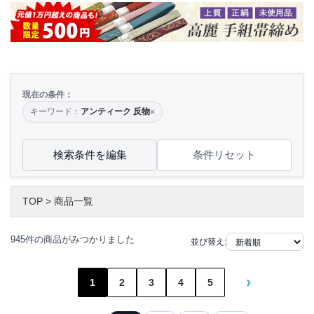
現在の条件：
キーワード：
アンティーク 反物
×
検索条件を編集
条件リセット
TOP
>
商品一覧
945件の商品がみつかりました
並び替え:
›
1
2
3
4
5