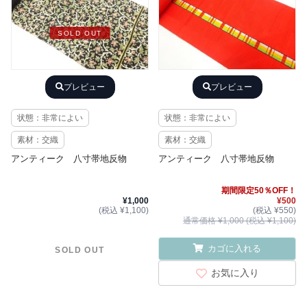
SOLD OUT
プレビュー
プレビュー
状態：非常によい
状態：非常によい
素材：交織
素材：交織
アンティーク 八寸帯地反物
アンティーク 八寸帯地反物
期間限定50％OFF！
¥1,000
¥500
(税込 ¥1,100)
(税込 ¥550)
通常価格 ¥1,000 (税込 ¥1,100)
カゴに入れる
SOLD OUT
お気に入り