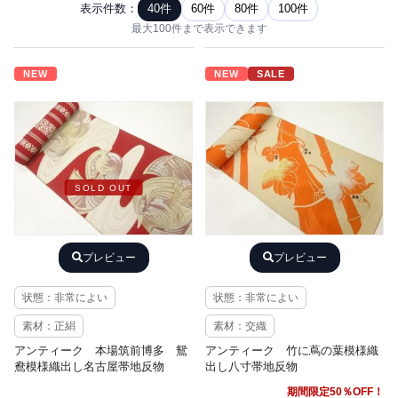
表示件数：
40件
60件
80件
100件
最大100件まで表示できます
NEW
NEW
SALE
SOLD OUT
プレビュー
プレビュー
状態：非常によい
状態：非常によい
素材：正絹
素材：交織
アンティーク 本場筑前博多 鴛
アンティーク 竹に蔦の葉模様織
鴦模様織出し名古屋帯地反物
出し八寸帯地反物
期間限定50％OFF！