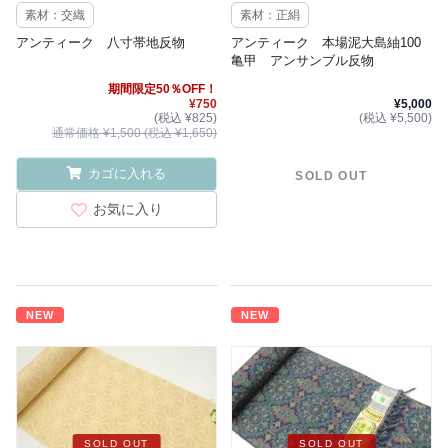
素材：交織
素材：正絹
アンティーク 八寸帯地反物
アンティーク 本場泥大島紬100
亀甲 アンサンブル反物
期間限定50％OFF！
¥750
¥5,000
(税込 ¥825)
(税込 ¥5,500)
通常価格 ¥1,500 (税込 ¥1,650)
カゴに入れる
SOLD OUT
お気に入り
NEW
NEW
SOLD OUT
SOLD OUT