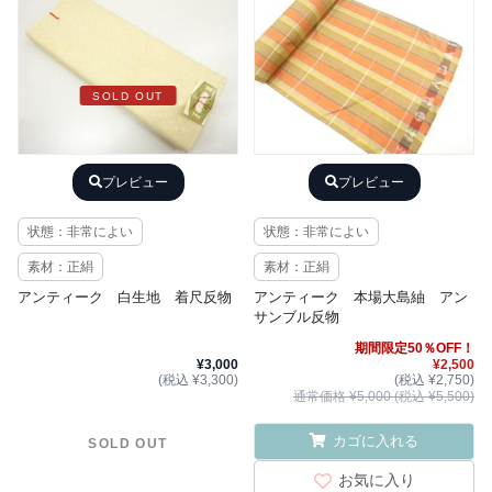
SOLD OUT
プレビュー
プレビュー
状態：非常によい
状態：非常によい
素材：正絹
素材：正絹
アンティーク 白生地 着尺反物
アンティーク 本場大島紬 アン
サンブル反物
期間限定50％OFF！
¥3,000
¥2,500
(税込 ¥3,300)
(税込 ¥2,750)
通常価格 ¥5,000 (税込 ¥5,500)
カゴに入れる
SOLD OUT
お気に入り