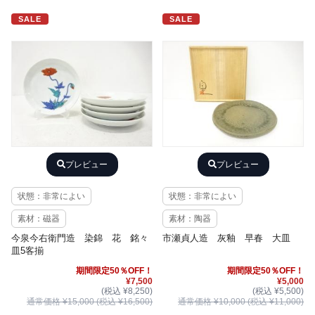
SALE
SALE
プレビュー
プレビュー
状態：非常によい
状態：非常によい
素材：磁器
素材：陶器
今泉今右衛門造 染錦 花 銘々
市瀬貞人造 灰釉 早春 大皿
皿5客揃
期間限定50％OFF！
期間限定50％OFF！
¥7,500
¥5,000
(税込 ¥8,250)
(税込 ¥5,500)
通常価格 ¥15,000 (税込 ¥16,500)
通常価格 ¥10,000 (税込 ¥11,000)