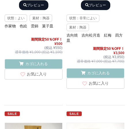
プレビュー
プレビュー
状態：よい
素材：陶器
状態：非常によい
作家物 色絵 雲錦 菓子皿
素材：陶器
吉向焼 吉向松月造 紅梅 四方
期間限定50％OFF！
皿
¥500
(税込 ¥550)
期間限定50％OFF！
通常価格 ¥1,000 (税込 ¥1,100)
¥3,500
(税込 ¥3,850)
通常価格 ¥7,000 (税込 ¥7,700)
カゴに入れる
カゴに入れる
お気に入り
お気に入り
SALE
SALE