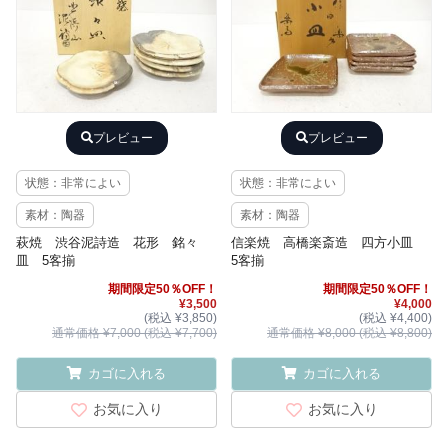
プレビュー
プレビュー
状態：非常によい
状態：非常によい
素材：陶器
素材：陶器
萩焼 渋谷泥詩造 花形 銘々
信楽焼 高橋楽斎造 四方小皿
皿 5客揃
5客揃
期間限定50％OFF！
期間限定50％OFF！
¥3,500
¥4,000
(税込 ¥3,850)
(税込 ¥4,400)
通常価格 ¥7,000 (税込 ¥7,700)
通常価格 ¥8,000 (税込 ¥8,800)
カゴに入れる
カゴに入れる
お気に入り
お気に入り