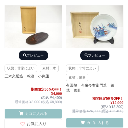
プレビュー
プレビュー
状態：非常によい
素材：木
状態：非常によい
三木久延造 乾漆 小判皿
素材：磁器
有田焼 今泉今右衛門造 錦
期間限定50％OFF！
花 飾皿
¥4,000
(税込 ¥4,400)
期間限定50％OFF！
通常価格 ¥8,000 (税込 ¥8,800)
¥12,000
(税込 ¥13,200)
通常価格 ¥24,000 (税込 ¥26,400)
カゴに入れる
カゴに入れる
お気に入り