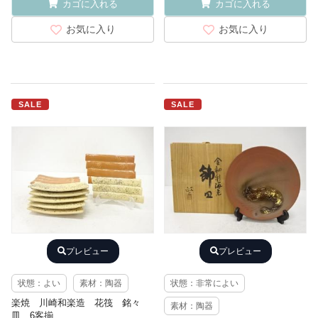
カゴに入れる
カゴに入れる
お気に入り
お気に入り
SALE
SALE
プレビュー
プレビュー
状態：よい
素材：陶器
状態：非常によい
楽焼 川崎和楽造 花筏 銘々
素材：陶器
皿 6客揃