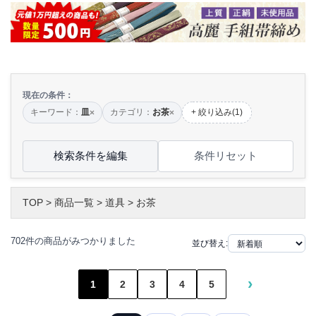
現在の条件：
キーワード：
皿
カテゴリ：
お茶
+ 絞り込み(1)
×
×
検索条件を編集
条件リセット
TOP
>
商品一覧
>
道具
>
お茶
702件の商品がみつかりました
並び替え:
›
1
2
3
4
5