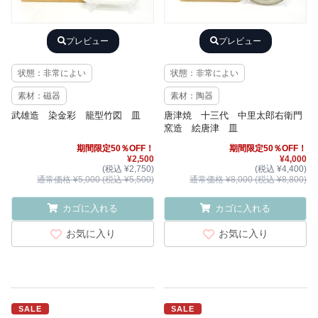
プレビュー
プレビュー
状態：非常によい
状態：非常によい
素材：磁器
素材：陶器
武雄造 染金彩 籠型竹図 皿
唐津焼 十三代 中里太郎右衛門
窯造 絵唐津 皿
期間限定50％OFF！
期間限定50％OFF！
¥2,500
¥4,000
(税込 ¥2,750)
(税込 ¥4,400)
通常価格 ¥5,000 (税込 ¥5,500)
通常価格 ¥8,000 (税込 ¥8,800)
カゴに入れる
カゴに入れる
お気に入り
お気に入り
SALE
SALE