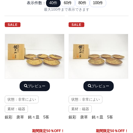
表示件数：
40件
60件
80件
100件
最大100件まで表示できます
SALE
SALE
プレビュー
プレビュー
状態：非常によい
状態：非常によい
素材：磁器
素材：磁器
銀彩 唐草 銘々皿 5客
銀彩 唐草 銘々皿 5客
期間限定50％OFF！
期間限定50％OFF！