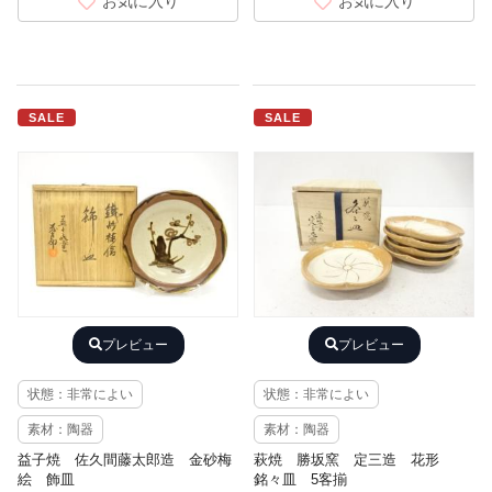
お気に入り
お気に入り
SALE
SALE
プレビュー
プレビュー
状態：非常によい
状態：非常によい
素材：陶器
素材：陶器
益子焼 佐久間藤太郎造 金砂梅
萩焼 勝坂窯 定三造 花形
絵 飾皿
銘々皿 5客揃