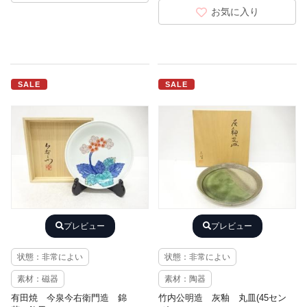
お気に入り
SALE
SALE
プレビュー
プレビュー
状態：非常によい
状態：非常によい
素材：磁器
素材：陶器
有田焼 今泉今右衛門造 錦
竹内公明造 灰釉 丸皿(45セン