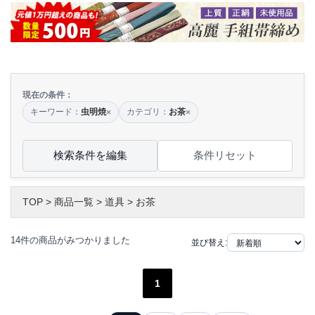
現在の条件：
キーワード：
虫明焼
カテゴリ：
お茶
×
×
検索条件を編集
条件リセット
TOP
>
商品一覧
>
道具
>
お茶
14件の商品がみつかりました
並び替え:
1