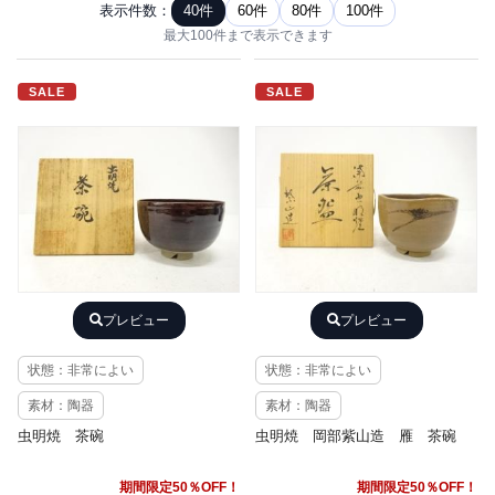
表示件数：
40件
60件
80件
100件
最大100件まで表示できます
SALE
SALE
プレビュー
プレビュー
状態：非常によい
状態：非常によい
素材：陶器
素材：陶器
虫明焼 茶碗
虫明焼 岡部紫山造 雁 茶碗
期間限定50％OFF！
期間限定50％OFF！