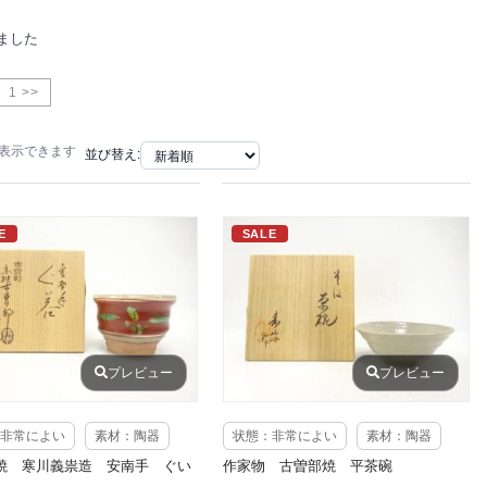
ました
1 >>
で表示できます
並び替え:
E
SALE
プレビュー
プレビュー
非常によい
素材：陶器
状態：非常によい
素材：陶器
焼 寒川義祟造 安南手 ぐい
作家物 古曽部焼 平茶碗