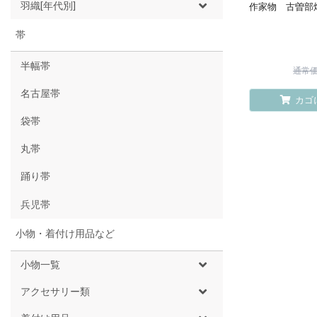
羽織[年代別]
作家物 古曽部
帯
半幅帯
通常価格
名古屋帯
カゴ
袋帯
丸帯
踊り帯
兵児帯
小物・着付け用品など
小物一覧
アクセサリー類