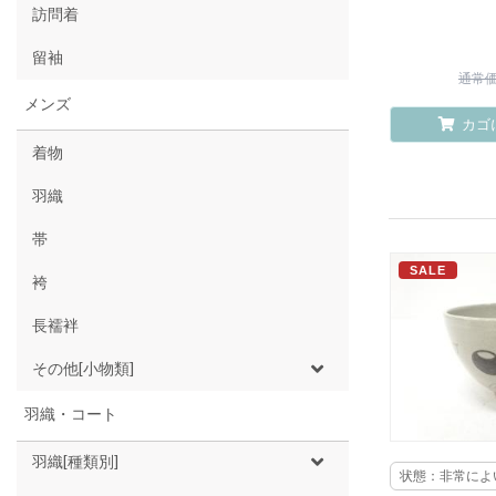
訪問着
留袖
通常価格
メンズ
カゴ
着物
羽織
帯
SALE
袴
長襦袢
その他[小物類]
羽織・コート
羽織[種類別]
状態：非常によ