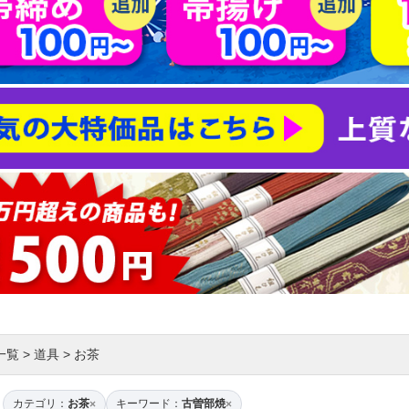
一覧
>
道具
>
お茶
カテゴリ：
お茶
キーワード：
古曽部焼
×
×