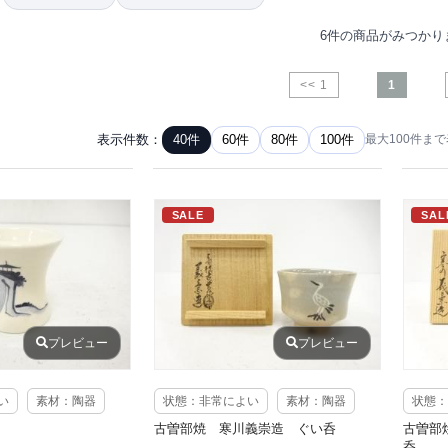
6件の商品がみつかり
<< 1
1
表示件数：
40件
60件
80件
100件
最大100件ま
SALE
SAL
プレビュー
プレビュー
い
素材：陶器
状態：非常によい
素材：陶器
状態：
古曽部焼 寒川義崇造 ぐい呑
古曽部
呑