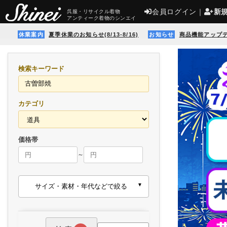
会員ログイン
｜
新
呉服・リサイクル着物
アンティーク着物のシンエイ
休業案内
夏季休業のお知らせ(8/13-8/16)
お知らせ
商品機能アップ
検索キーワード
カテゴリ
価格帯
～
サイズ・素材・年代などで絞る