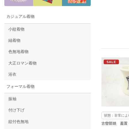
カジュアル着物
小紋着物
紬着物
色無地着物
SALE
大正ロマン着物
浴衣
フォーマル着物
振袖
付け下げ
状態：非常によ
紋付色無地
古曽部焼 蓋置