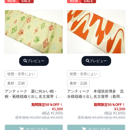
NEW
SALE
NEW
SALE
プレビュー
プレビュー
状態：非常によい
状態：非常によい
素材：正絹
素材：正絹
アンティーク 菱に向かい鶴・
アンティーク 本場筑前博多 流
桐・菊模様織り出し名古屋帯（着
水模様織り出し名古屋帯（着用
用可）
可）
期間限定50％OFF！
期間限定50％OFF！
¥1,500
¥1,500
(税込 ¥1,650)
(税込 ¥1,650)
通常価格 ¥3,000 (税込 ¥3,300)
通常価格 ¥3,000 (税込 ¥3,300)
カゴに入れる
カゴに入れる