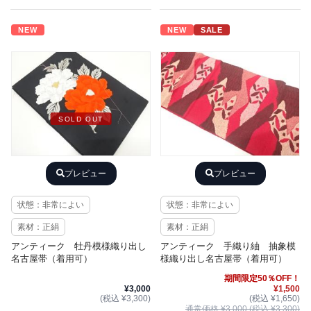
NEW
NEW
SALE
SOLD OUT
プレビュー
プレビュー
状態：非常によい
状態：非常によい
素材：正絹
素材：正絹
アンティーク 牡丹模様織り出し
アンティーク 手織り紬 抽象模
名古屋帯（着用可）
様織り出し名古屋帯（着用可）
期間限定50％OFF！
¥3,000
¥1,500
(税込 ¥3,300)
(税込 ¥1,650)
通常価格 ¥3,000 (税込 ¥3,300)