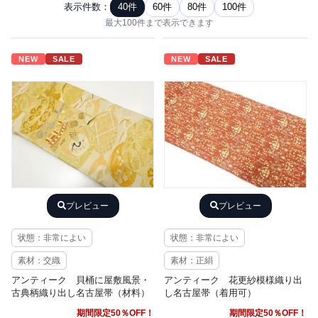
表示件数：
40件
60件
80件
100件
最大100件まで表示できます
NEW
SALE
NEW
SALE
プレビュー
プレビュー
状態：非常によい
状態：非常によい
素材：交織
素材：正絹
アンティーク 貝桶に屋敷風景・
アンティーク 花更紗模様織り出
古典柄織り出し名古屋帯（材料）
し名古屋帯（着用可）
期間限定50％OFF！
期間限定50％OFF！