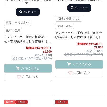
プレビュー
プレビュー
状態：非常によい
状態：非常によい
素材：正絹
素材：交織
アンティーク 手織り紬 幾何学
アンティーク 横段に松皮菱・
模様織り出し名古屋帯（着用可）
花・古典柄織り出し名古屋帯（着
期間限定50％OFF！
用可）
¥1,500
期間限定50％OFF！
(税込 ¥1,650)
¥1,500
通常価格 ¥3,000 (税込 ¥3,300)
(税込 ¥1,650)
通常価格 ¥3,000 (税込 ¥3,300)
カゴに入れる
カゴに入れる
お気に入り
お気に入り
NEW
SALE
SALE