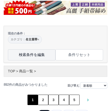
現在の条件：
カテゴリ：
名古屋帯
×
検索条件を編集
条件リセット
TOP
>
商品一覧
>
892件の商品がみつかりました
並び替え:
›
1
2
3
4
5