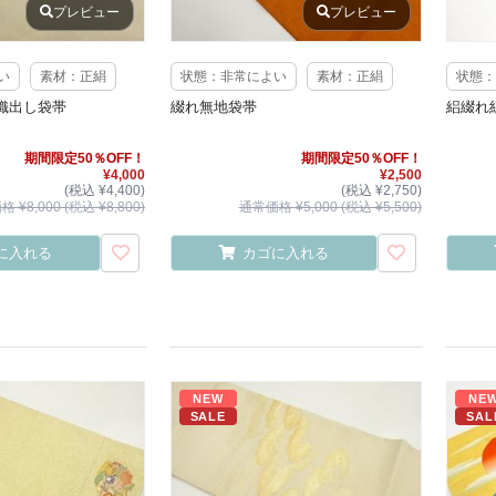
プレビュー
プレビュー
い
素材：正絹
状態：非常によい
素材：正絹
状態：
織出し袋帯
綴れ無地袋帯
絽綴れ
期間限定50％OFF！
期間限定50％OFF！
¥4,000
¥2,500
(税込 ¥4,400)
(税込 ¥2,750)
 ¥8,000 (税込 ¥8,800)
通常価格 ¥5,000 (税込 ¥5,500)
に入れる
カゴに入れる
NEW
NE
SALE
SAL