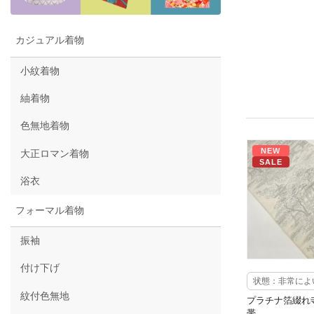
カジュアル着物
小紋着物
紬着物
色無地着物
NEW
大正ロマン着物
SALE
浴衣
フォーマル着物
振袖
付け下げ
状態：非常によ
紋付色無地
プラチナ箔綴れ
帯