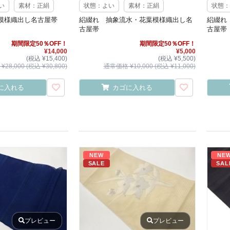
い
素材：正絹
状態：よい
素材：正絹
状態：
模様織出し名古屋帯
絽綴れ 抽象流水・花葉模様織出し名
絽綴れ
古屋帯
古屋帯
期間限定50％OFF！
期間限定50％OFF！
¥14,000
¥5,000
(税込 ¥15,400)
(税込 ¥5,500)
28,000 (税込 ¥30,800)
通常価格 ¥10,000 (税込 ¥11,000)
に入れる
カゴに入れる
NEW
NE
SALE
SAL
プレビュー
プレビュー