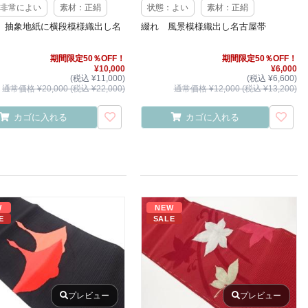
非常によい
素材：正絹
状態：よい
素材：正絹
 抽象地紙に横段模様織出し名
綴れ 風景模様織出し名古屋帯
期間限定50％OFF！
期間限定50％OFF！
¥10,000
¥6,000
(税込 ¥11,000)
(税込 ¥6,600)
通常価格 ¥20,000 (税込 ¥22,000)
通常価格 ¥12,000 (税込 ¥13,200)
カゴに入れる
カゴに入れる
W
NEW
E
SALE
プレビュー
プレビュー