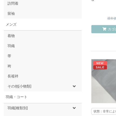
訪問着
留袖
通常価格
メンズ
カゴ
着物
羽織
帯
NEW
袴
SALE
長襦袢
その他[小物類]
羽織・コート
羽織[種類別]
状態：非常によ