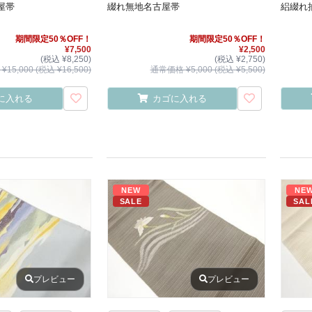
屋帯
綴れ無地名古屋帯
絽綴れ
期間限定50％OFF！
期間限定50％OFF！
¥7,500
¥2,500
(税込 ¥8,250)
(税込 ¥2,750)
15,000 (税込 ¥16,500)
通常価格 ¥5,000 (税込 ¥5,500)
に入れる
カゴに入れる
NEW
NE
SALE
SAL
プレビュー
プレビュー