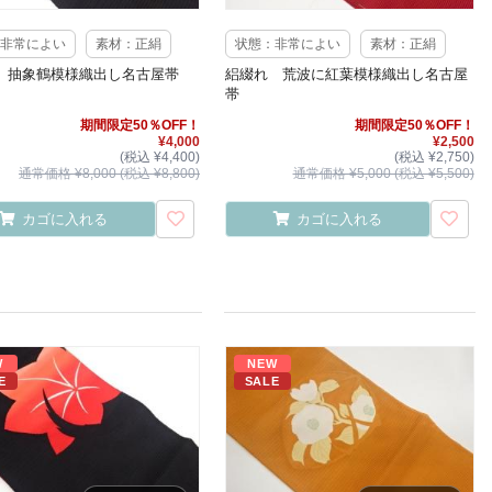
非常によい
素材：正絹
状態：非常によい
素材：正絹
 抽象鶴模様織出し名古屋帯
絽綴れ 荒波に紅葉模様織出し名古屋
帯
期間限定50％OFF！
期間限定50％OFF！
¥4,000
¥2,500
(税込 ¥4,400)
(税込 ¥2,750)
通常価格 ¥8,000 (税込 ¥8,800)
通常価格 ¥5,000 (税込 ¥5,500)
カゴに入れる
カゴに入れる
W
NEW
E
SALE