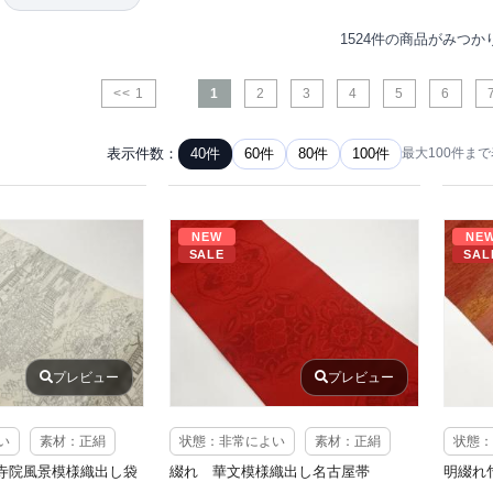
1524件の商品がみつか
<< 1
1
2
3
4
5
6
表示件数：
40件
60件
80件
100件
最大100件ま
NEW
NE
SALE
SAL
プレビュー
プレビュー
い
素材：正絹
状態：非常によい
素材：正絹
状態：
寺院風景模様織出し袋
綴れ 華文模様織出し名古屋帯
明綴れ