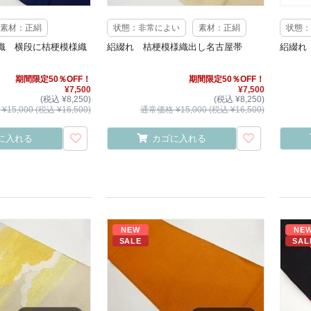
素材：正絹
状態：非常によい
素材：正絹
状態：
織 横段に桔梗模様織
絽綴れ 桔梗模様織出し名古屋帯
絽綴れ
期間限定50％OFF！
期間限定50％OFF！
¥7,500
¥7,500
(税込 ¥8,250)
(税込 ¥8,250)
15,000 (税込 ¥16,500)
通常価格 ¥15,000 (税込 ¥16,500)
に入れる
カゴに入れる
NEW
NE
SALE
SAL