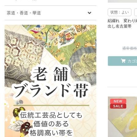
茶道・香道・華道
状態：よい
絽綴れ 変わり
出し名古屋帯
通常価格 ¥
カゴ
NEW
SALE