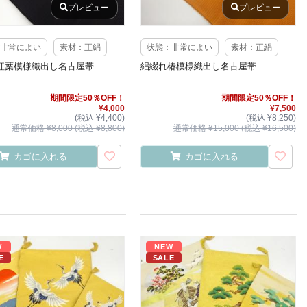
プレビュー
プレビュー
非常によい
素材：正絹
状態：非常によい
素材：正絹
紅葉模様織出し名古屋帯
絽綴れ椿模様織出し名古屋帯
期間限定50％OFF！
期間限定50％OFF！
¥4,000
¥7,500
(税込 ¥4,400)
(税込 ¥8,250)
通常価格 ¥8,000 (税込 ¥8,800)
通常価格 ¥15,000 (税込 ¥16,500)
カゴに入れる
カゴに入れる
W
NEW
E
SALE