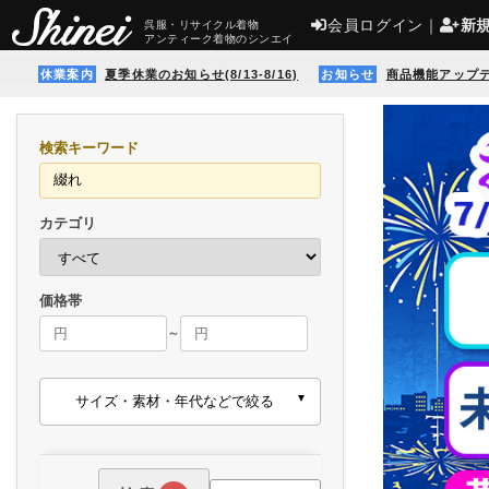
会員ログイン
｜
新
呉服・リサイクル着物
アンティーク着物のシンエイ
休業案内
夏季休業のお知らせ(8/13-8/16)
お知らせ
商品機能アップ
検索キーワード
カテゴリ
価格帯
～
サイズ・素材・年代などで絞る