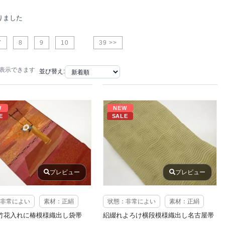
りました
7
8
9
10
39 >>
で表示できます
並び替え:
W
NEW
E
SALE
プレビュー
プレビュー
非常によい
素材：正絹
状態：非常によい
素材：正絹
竹花入れに椿模様織出し袋帯
絽綴れよろけ横段模様織出し名古屋帯