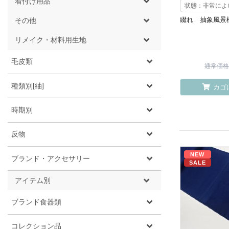
着付け用品
状態：非常によ
綴れ 抽象風景
その他
リメイク・材料用生地
毛皮類
通常価格 ¥
種類別[紬]
カゴ
時期別
反物
NEW
ブランド・アクセサリー
SALE
アイテム別
ブランド食器類
コレクション品