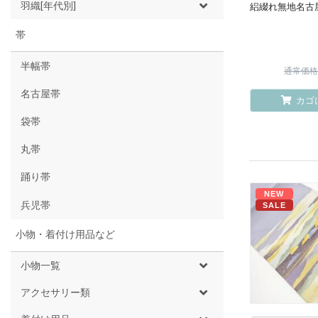
羽織[年代別]
絽綴れ無地名古
帯
半幅帯
通常価格 ¥
名古屋帯
カゴ
袋帯
丸帯
踊り帯
NEW
兵児帯
SALE
小物・着付け用品など
小物一覧
アクセサリー類