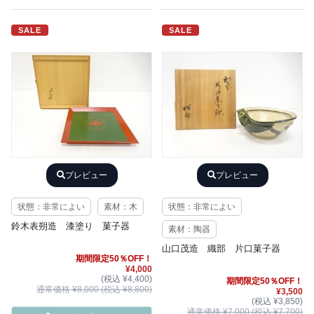
SALE
SALE
プレビュー
プレビュー
状態：非常によい
素材：木
状態：非常によい
鈴木表朔造 漆塗り 菓子器
素材：陶器
山口茂造 織部 片口菓子器
期間限定50％OFF！
¥4,000
(税込 ¥4,400)
期間限定50％OFF！
通常価格 ¥8,000 (税込 ¥8,800)
¥3,500
(税込 ¥3,850)
通常価格 ¥7,000 (税込 ¥7,700)