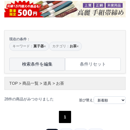
現在の条件：
キーワード：
菓子器
カテゴリ：
お茶
×
×
検索条件を編集
条件リセット
TOP
>
商品一覧
>
道具
>
お茶
28件の商品がみつかりました
並び替え:
1