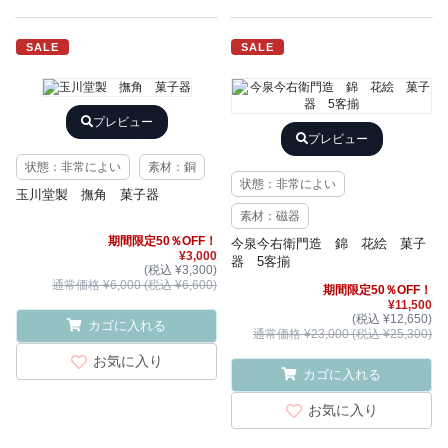
SALE
SALE
プレビュー
プレビュー
状態：非常によい
素材：銅
状態：非常によい
玉川堂製 撫角 菓子器
素材：磁器
期間限定50％OFF！
今泉今右衛門造 錦 花絵 菓子
¥3,000
器 5客揃
(税込 ¥3,300)
通常価格 ¥6,000 (税込 ¥6,600)
期間限定50％OFF！
¥11,500
(税込 ¥12,650)
カゴに入れる
通常価格 ¥23,000 (税込 ¥25,300)
お気に入り
カゴに入れる
お気に入り