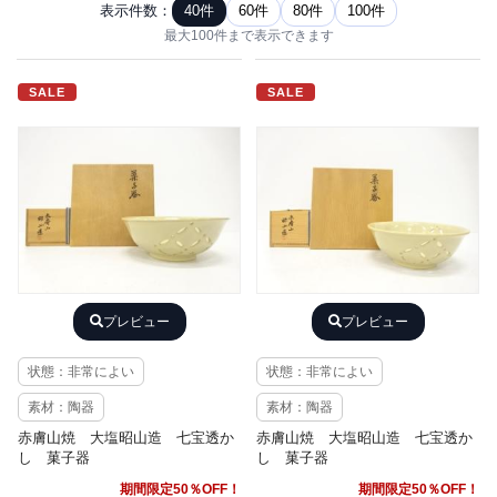
表示件数：
40件
60件
80件
100件
最大100件まで表示できます
SALE
SALE
プレビュー
プレビュー
状態：非常によい
状態：非常によい
素材：陶器
素材：陶器
赤膚山焼 大塩昭山造 七宝透か
赤膚山焼 大塩昭山造 七宝透か
し 菓子器
し 菓子器
期間限定50％OFF！
期間限定50％OFF！