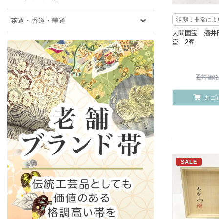
茶道・香道・華道
状態：非常によ
人間国宝 酒
盃 2客
通常価格 ¥
カゴ
SALE