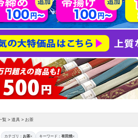
一覧
>
道具
>
お茶
カテゴリ：
お茶
キーワード：
有田焼
×
×