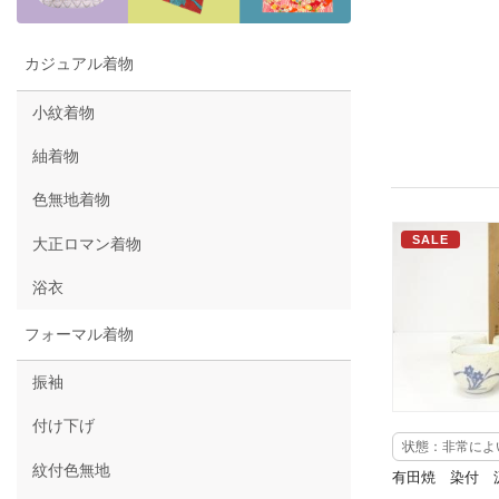
カジュアル着物
小紋着物
紬着物
色無地着物
SALE
大正ロマン着物
浴衣
フォーマル着物
振袖
付け下げ
状態：非常によ
紋付色無地
有田焼 染付 