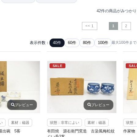
42件の商品がみつか
<< 1
1
2
表示件数：
40件
60件
80件
100件
最大100件ま
SALE
SAL
プレビュー
プレビュー
い
素材：磁器
状態：非常によい
素材：磁器
状態：
汲出碗 5客
有田焼 源右衛門窯造 古染風梅松紋
作家物
ぐい呑2客