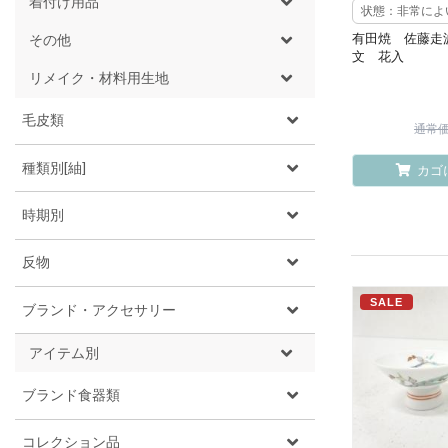
着付け用品
状態：非常によ
有田焼 佐藤走
その他
文 花入
リメイク・材料用生地
毛皮類
通常価格
種類別[紬]
カゴ
時期別
反物
SALE
ブランド・アクセサリー
アイテム別
ブランド食器類
コレクション品