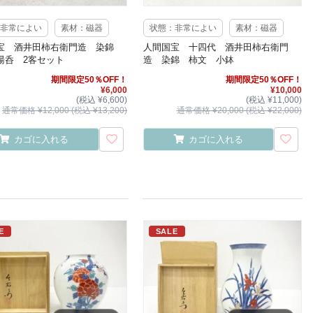
非常によい
素材：磁器
状態：非常によい
素材：磁器
宝 酒井田柿右衛門造 染錦
人間国宝 十四代 酒井田柿右衛門
湯呑 2客セット
造 染錦 柿文 小鉢
期間限定50％OFF！
期間限定50％OFF！
¥6,000
¥10,000
(税込 ¥6,600)
(税込 ¥11,000)
通常価格 ¥12,000 (税込 ¥13,200)
通常価格 ¥20,000 (税込 ¥22,000)
カゴに入れる
カゴに入れる
E
SALE