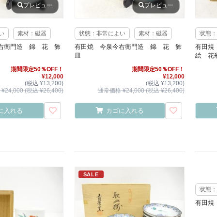
プレビュー
プレビュー
い
素材：磁器
状態：非常によい
素材：磁器
状態：
右衛門造 錦 花 飾
有田焼 今泉今右衛門造 錦 花 飾
有田焼
皿
絵 花
期間限定50％OFF！
期間限定50％OFF！
¥12,000
¥12,000
(税込 ¥13,200)
(税込 ¥13,200)
24,000 (税込 ¥26,400)
通常価格 ¥24,000 (税込 ¥26,400)
に入れる
カゴに入れる
SALE
状態：
有田焼