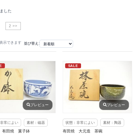
りました
2 >>
で表示できます
並び替え:
E
SALE
プレビュー
プレビュー
非常によい
素材：磁器
状態：非常によい
素材：陶器
 有田焼 菓子鉢
有田焼 大元造 茶碗