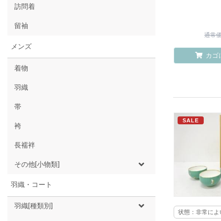
訪問着
留袖
通常価格
メンズ
カゴ
着物
羽織
帯
SALE
袴
長襦袢
その他[小物類]
羽織・コート
羽織[種類別]
状態：非常によ