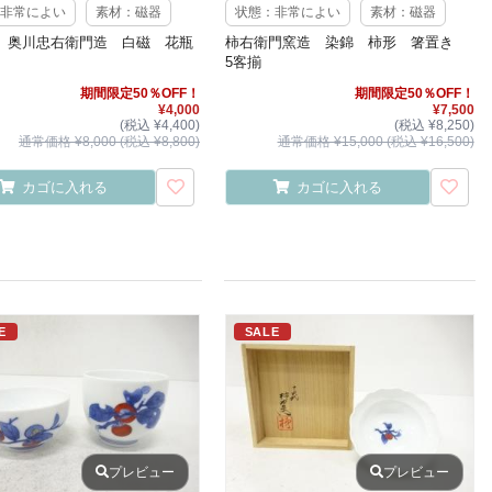
非常によい
素材：磁器
状態：非常によい
素材：磁器
 奥川忠右衛門造 白磁 花瓶
柿右衛門窯造 染錦 柿形 箸置き
5客揃
期間限定50％OFF！
期間限定50％OFF！
¥4,000
¥7,500
(税込 ¥4,400)
(税込 ¥8,250)
通常価格 ¥8,000 (税込 ¥8,800)
通常価格 ¥15,000 (税込 ¥16,500)
カゴに入れる
カゴに入れる
E
SALE
プレビュー
プレビュー