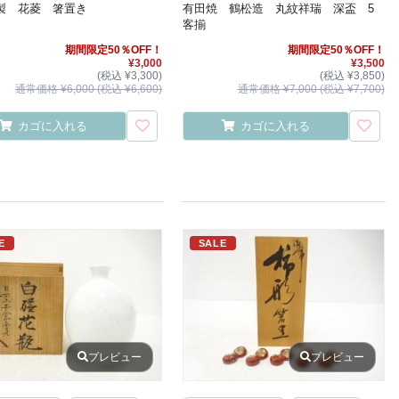
製 花菱 箸置き
有田焼 鶴松造 丸紋祥瑞 深盃 5
客揃
期間限定50％OFF！
期間限定50％OFF！
¥3,000
¥3,500
(税込 ¥3,300)
(税込 ¥3,850)
通常価格 ¥6,000 (税込 ¥6,600)
通常価格 ¥7,000 (税込 ¥7,700)
カゴに入れる
カゴに入れる
E
SALE
プレビュー
プレビュー