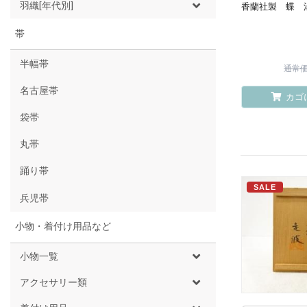
羽織[年代別]
香蘭社製 蝶 
帯
半幅帯
通常価格
名古屋帯
カゴ
袋帯
丸帯
踊り帯
SALE
兵児帯
小物・着付け用品など
小物一覧
アクセサリー類