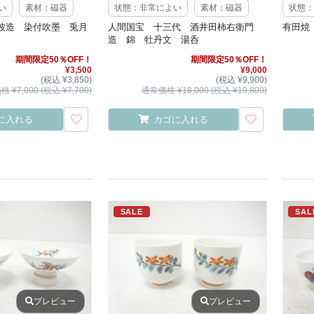
い
素材：磁器
状態：非常によい
素材：磁器
状態：
波造 染付吹墨 兎月
人間国宝 十三代 酒井田柿右衛門
有田焼
造 錦 牡丹文 湯呑
期間限定50％OFF！
期間限定50％OFF！
¥3,500
¥9,000
(税込 ¥3,850)
(税込 ¥9,900)
 ¥7,000 (税込 ¥7,700)
通常価格 ¥18,000 (税込 ¥19,800)
に入れる
カゴに入れる
SALE
SAL
プレビュー
プレビュー