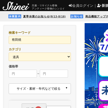
会員ログイン
｜
新
呉服・リサイクル着物
アンティーク着物のシンエイ
休業案内
夏季休業のお知らせ(8/13-8/16)
お知らせ
商品機能アップ
検索キーワード
カテゴリ
価格帯
～
サイズ・素材・年代などで絞る