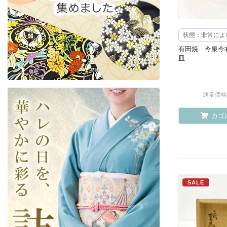
状態：非常によ
有田焼 今泉今
皿
通常価格 ¥
カゴ
SALE