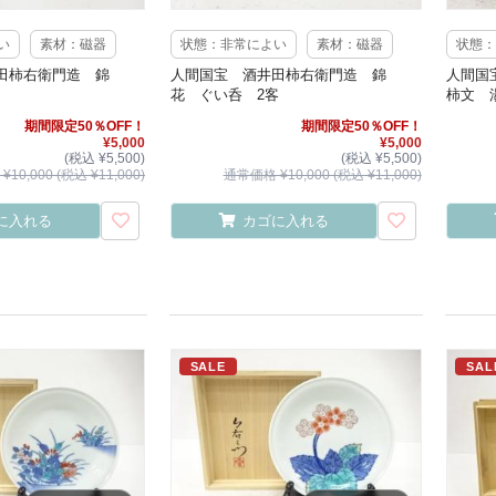
い
素材：磁器
状態：非常によい
素材：磁器
状態：
井田柿右衛門造 錦
人間国宝 酒井田柿右衛門造 錦
人間国
花 ぐい呑 2客
柿文 
期間限定50％OFF！
期間限定50％OFF！
¥5,000
¥5,000
(税込 ¥5,500)
(税込 ¥5,500)
10,000 (税込 ¥11,000)
通常価格 ¥10,000 (税込 ¥11,000)
に入れる
カゴに入れる
SALE
SAL