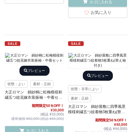
カゴに入れる
お気に入り
SALE
SALE
プレビュー
プレビュー
状態：よい
素材：正絹
状態：非常によい
大正ロマン 錦紗桐に松梅模様刺
繍五つ紋花嫁衣装振袖・中着セッ
素材：正絹
ト
期間限定50％OFF！
大正ロマン 錦紗屋敷に四季風景
¥30,000
模様刺繍五つ紋着物3枚重ね(替え
(税込 ¥33,000)
袖付き)
通常価格 ¥60,000 (税込 ¥66,000)
期間限定50％OFF！
¥40,000
(税込 ¥44,000)
カゴに入れる