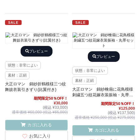
SALE
SALE
プレビュー
プレビュー
状態：非常によい
状態：非常によい
素材：正絹
素材：正絹
大正ロマン 錦紗折鶴模様三つ紋
大正ロマン 錦紗檜扇に花鳥模様
舞妓衣装引きずり(比翼付き)
刺繍五つ紋花嫁衣装振袖・丸帯セ
期間限定50％OFF！
ット
¥30,000
期間限定50％OFF！
(税込 ¥33,000)
¥125,000
通常価格 ¥60,000 (税込 ¥66,000)
(税込 ¥137,500)
通常価格 ¥250,000 (税込 ¥275,000)
カゴに入れる
カゴに入れる
お気に入り