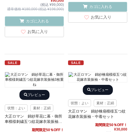
¥90,000
(税込 ¥99,000)
カゴに入れる
通常価格 ¥180,000 (税込 ¥198,000)
お気に入り
カゴに入れる
お気に入り
SALE
SALE
プレビュー
プレビュー
状態：よい
素材：正絹
状態：よい
素材：正絹
大正ロマン 錦紗檜扇模様五つ紋
大正ロマン 錦紗草花に幕・御所
花嫁衣装振袖・中着セット
車模様刺繍五つ紋花嫁衣装振袖3
期間限定50％OFF！
枚重ね
¥30,000
期間限定50％OFF！