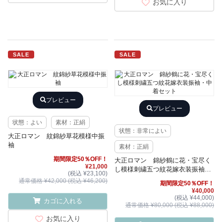
お気に入り
SALE
SALE
プレビュー
プレビュー
状態：よい
素材：正絹
状態：非常によい
大正ロマン 紋錦紗草花模様中振
袖
素材：正絹
期間限定50％OFF！
大正ロマン 錦紗鶴に花・宝尽く
¥21,000
し模様刺繍五つ紋花嫁衣装振袖・
(税込 ¥23,100)
中着セット
通常価格 ¥42,000 (税込 ¥46,200)
期間限定50％OFF！
¥40,000
(税込 ¥44,000)
カゴに入れる
通常価格 ¥80,000 (税込 ¥88,000)
お気に入り