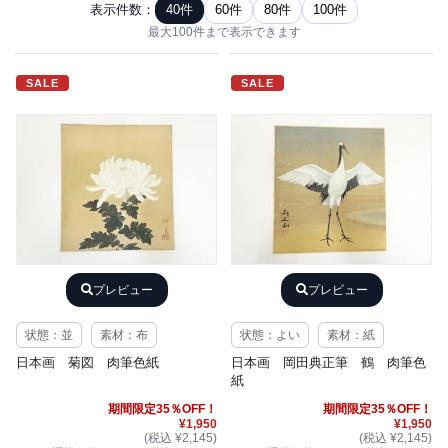
表示件数：
40件
60件
80件
100件
最大100件まで表示できます
SALE
SALE
プレビュー
プレビュー
状態：並
素材：布
状態：よい
素材：紙
日本画 菊図 肉筆色紙
日本画 岡田典正筆 鶴 肉筆色
紙
期間限定35％OFF！
期間限定35％OFF！
¥1,950
¥1,950
(税込 ¥2,145)
(税込 ¥2,145)