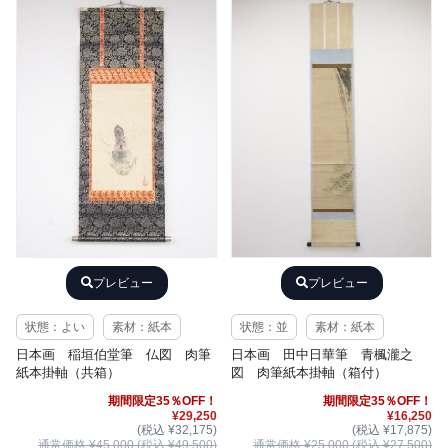
プレビュー
プレビュー
状態：よい
素材：紙本
状態：並
素材：紙本
日本画 稲垣伯堂筆 仏図 肉筆
日本画 田中日華筆 青楓瀧之
紙本掛軸（共箱）
図 肉筆紙本掛軸（箱付）
期間限定35％OFF！
期間限定35％OFF！
¥29,250
¥16,250
(税込 ¥32,175)
(税込 ¥17,875)
通常価格 ¥45,000 (税込 ¥49,500)
通常価格 ¥25,000 (税込 ¥27,500)