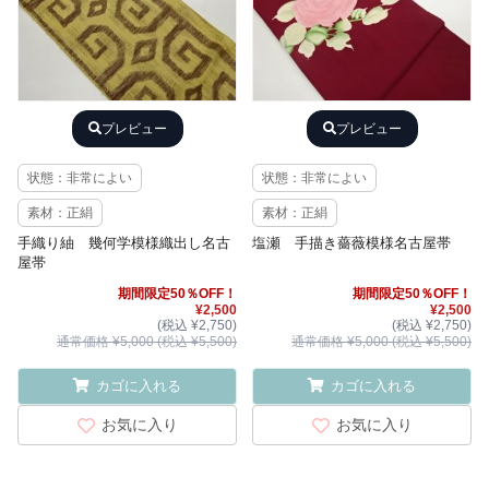
プレビュー
プレビュー
状態：非常によい
状態：非常によい
素材：正絹
素材：正絹
手織り紬 幾何学模様織出し名古
塩瀬 手描き薔薇模様名古屋帯
屋帯
期間限定50％OFF！
期間限定50％OFF！
¥2,500
¥2,500
(税込 ¥2,750)
(税込 ¥2,750)
通常価格 ¥5,000 (税込 ¥5,500)
通常価格 ¥5,000 (税込 ¥5,500)
カゴに入れる
カゴに入れる
お気に入り
お気に入り