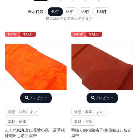
表示件数：
40件
60件
80件
100件
最大100件まで表示できます
NEW
SALE
NEW
SALE
プレビュー
プレビュー
状態：非常によい
状態：非常によい
素材：正絹
素材：正絹
ふくれ織丸文に花喰い鳥・唐草模
手織り紬抽象格子模様織出し名古
様織出し名古屋帯
屋帯