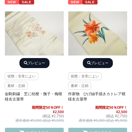
NEW
SALE
NEW
SALE
プレビュー
プレビュー
状態：非常によい
状態：非常によい
素材：正絹
素材：正絹
金駒刺繍 芝に桔梗・撫子・梅模
作家物 ひげ紬手描きカトレア模
様名古屋帯
様名古屋帯
期間限定50％OFF！
期間限定50％OFF！
¥2,500
¥2,500
(税込 ¥2,750)
(税込 ¥2,750)
通常価格 ¥5,000 (税込 ¥5,500)
通常価格 ¥5,000 (税込 ¥5,500)