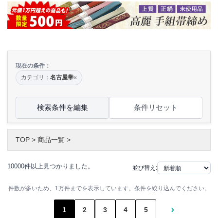
現在の条件：
カテゴリ：
名古屋帯
×
検索条件を編集
条件リセット
TOP
>
商品一覧
>
10000件以上見つかりました。
並び替え:
件数が多いため、1万件までを表示しています。条件を絞り込んでください。
›
1
2
3
4
5