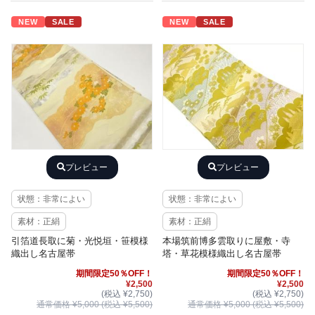
NEW
SALE
NEW
SALE
プレビュー
プレビュー
状態：非常によい
状態：非常によい
素材：正絹
素材：正絹
引箔道長取に菊・光悦垣・笹模様
本場筑前博多雲取りに屋敷・寺
織出し名古屋帯
塔・草花模様織出し名古屋帯
期間限定50％OFF！
期間限定50％OFF！
¥2,500
¥2,500
(税込 ¥2,750)
(税込 ¥2,750)
通常価格 ¥5,000 (税込 ¥5,500)
通常価格 ¥5,000 (税込 ¥5,500)