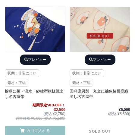
SOLD OUT
プレビュー
プレビュー
状態：非常によい
状態：非常によい
素材：正絹
素材：正絹
檜扇に菊・流水・紗綾型模様織出
田畔康男製 丸文に抽象椿模様織
し名古屋帯
出し名古屋帯
期間限定50％OFF！
¥2,500
¥5,000
(税込 ¥2,750)
(税込 ¥5,500)
通常価格 ¥5,000 (税込 ¥5,500)
カゴに入れる
SOLD OUT