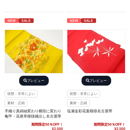
NEW
SALE
NEW
SALE
プレビュー
プレビュー
状態：非常によい
状態：非常によい
素材：正絹
素材：正絹
手織り真綿紬変わり横段に変わり
塩瀬金彩花葉模様名古屋帯
亀甲・花唐草模様織出し名古屋帯
期間限定50％OFF！
期間限定50％OFF！
¥2,500
¥2,500