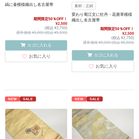
縞に壷模様織出し名古屋帯
素材：正絹
変わり蜀江文に牡丹・花唐草模様
期間限定50％OFF！
織出し名古屋帯
¥2,500
(税込 ¥2,750)
期間限定50％OFF！
通常価格 ¥5,000 (税込 ¥5,500)
¥2,500
(税込 ¥2,750)
通常価格 ¥5,000 (税込 ¥5,500)
カゴに入れる
カゴに入れる
お気に入り
お気に入り
NEW
SALE
NEW
SALE