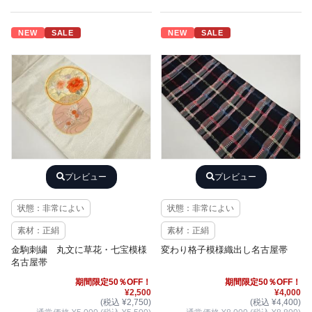
NEW
SALE
NEW
SALE
プレビュー
プレビュー
状態：非常によい
状態：非常によい
素材：正絹
素材：正絹
金駒刺繍 丸文に草花・七宝模様
変わり格子模様織出し名古屋帯
名古屋帯
期間限定50％OFF！
期間限定50％OFF！
¥2,500
¥4,000
(税込 ¥2,750)
(税込 ¥4,400)