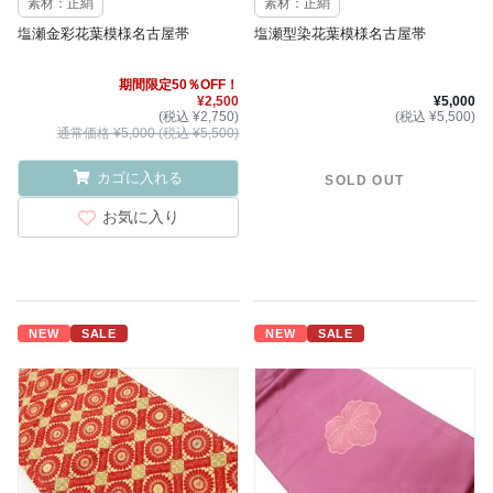
素材：正絹
素材：正絹
塩瀬金彩花葉模様名古屋帯
塩瀬型染花葉模様名古屋帯
期間限定50％OFF！
¥2,500
¥5,000
(税込 ¥2,750)
(税込 ¥5,500)
通常価格 ¥5,000 (税込 ¥5,500)
カゴに入れる
SOLD OUT
お気に入り
NEW
SALE
NEW
SALE