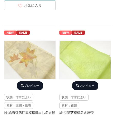
お気に入り
NEW
SALE
NEW
SALE
プレビュー
プレビュー
状態：非常によい
状態：非常によい
素材：正絹・紙布
素材：正絹
紗 紙布引箔紅葉模様織出し名古屋
紗 引箔芝模様名古屋帯