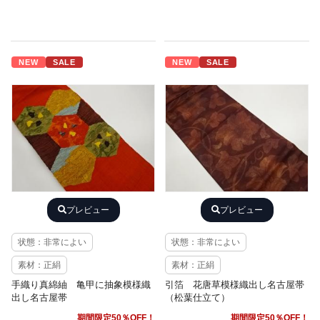
NEW
SALE
NEW
SALE
プレビュー
プレビュー
状態：非常によい
状態：非常によい
素材：正絹
素材：正絹
手織り真綿紬 亀甲に抽象模様織
引箔 花唐草模様織出し名古屋帯
出し名古屋帯
（松葉仕立て）
期間限定50％OFF！
期間限定50％OFF！