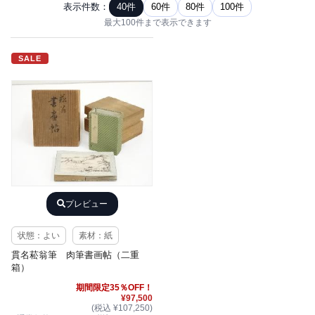
表示件数：
40件
60件
80件
100件
最大100件まで表示できます
SALE
プレビュー
状態：よい
素材：紙
貫名菘翁筆 肉筆書画帖（二重
箱）
期間限定35％OFF！
¥97,500
(税込 ¥107,250)