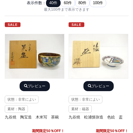
表示件数：
40件
60件
80件
100件
最大100件まで表示できます
SALE
SALE
プレビュー
プレビュー
状態：非常によい
状態：非常によい
素材：陶器
素材：磁器
九谷焼 陶宝造 木米写 茶碗
九谷焼 松浦慎弥造 色絵 盃
期間限定50％OFF！
期間限定50％OFF！