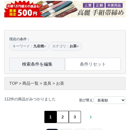
現在の条件：
キーワード：
九谷焼
カテゴリ：
お茶
×
×
検索条件を編集
条件リセット
TOP
>
商品一覧
>
道具
>
お茶
112件の商品がみつかりました
並び替え:
›
1
2
3