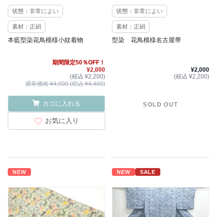
状態：非常によい
状態：非常によい
素材：正絹
素材：正絹
本藍型染花鳥模様小紋着物
型染 花鳥模様名古屋帯
期間限定50％OFF！
¥2,000
¥2,000
(税込 ¥2,200)
(税込 ¥2,200)
通常価格 ¥4,000 (税込 ¥4,400)
カゴに入れる
SOLD OUT
お気に入り
NEW
NEW
SALE