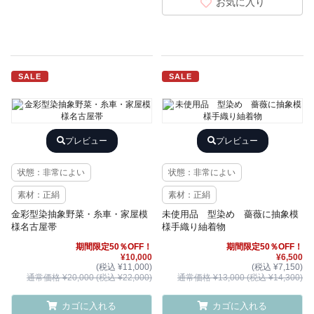
お気に入り
SALE
SALE
プレビュー
プレビュー
状態：非常によい
状態：非常によい
素材：正絹
素材：正絹
金彩型染抽象野菜・糸車・家屋模
未使用品 型染め 薔薇に抽象模
様名古屋帯
様手織り紬着物
期間限定50％OFF！
期間限定50％OFF！
¥10,000
¥6,500
(税込 ¥11,000)
(税込 ¥7,150)
通常価格 ¥20,000 (税込 ¥22,000)
通常価格 ¥13,000 (税込 ¥14,300)
カゴに入れる
カゴに入れる