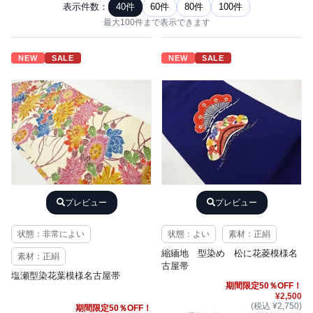
表示件数：
40件
60件
80件
100件
最大100件まで表示できます
NEW
SALE
NEW
SALE
プレビュー
プレビュー
状態：非常によい
状態：よい
素材：正絹
縮緬地 型染め 松に花菱模様名
素材：正絹
古屋帯
塩瀬型染花葉模様名古屋帯
期間限定50％OFF！
¥2,500
(税込 ¥2,750)
期間限定50％OFF！