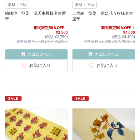
素材：正絹
素材：正絹
縮緬地 型染 源氏車模様名古屋
上代紬 型染 扇に花々模様名古
帯
屋帯
期間限定50％OFF！
期間限定50％OFF！
¥2,500
¥4,000
(税込 ¥2,750)
(税込 ¥4,400)
通常価格 ¥5,000 (税込 ¥5,500)
通常価格 ¥8,000 (税込 ¥8,800)
カゴに入れる
カゴに入れる
お気に入り
お気に入り
SALE
SALE