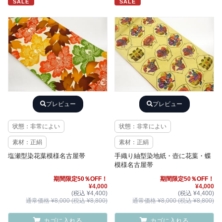
SALE
SALE
プレビュー
プレビュー
状態：非常によい
状態：非常によい
素材：正絹
素材：正絹
塩瀬型染花葉模様名古屋帯
手織り紬型染地紙・壺に花葉・蝶
模様名古屋帯
期間限定50％OFF！
期間限定50％OFF！
¥4,000
¥4,000
(税込 ¥4,400)
(税込 ¥4,400)
通常価格 ¥8,000 (税込 ¥8,800)
通常価格 ¥8,000 (税込 ¥8,800)
カゴに入れる
カゴに入れる