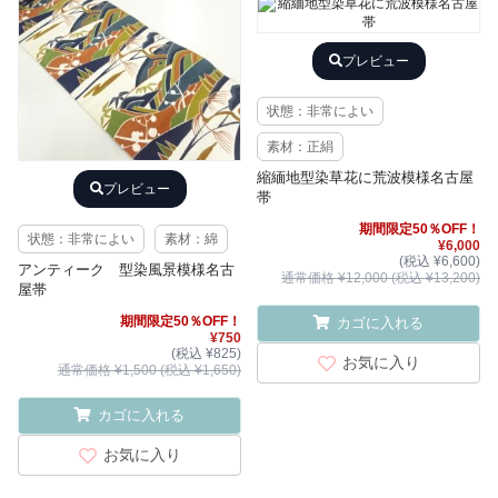
プレビュー
状態：非常によい
素材：正絹
縮緬地型染草花に荒波模様名古屋
プレビュー
帯
期間限定50％OFF！
状態：非常によい
素材：綿
¥6,000
(税込 ¥6,600)
アンティーク 型染風景模様名古
通常価格 ¥12,000 (税込 ¥13,200)
屋帯
期間限定50％OFF！
カゴに入れる
¥750
(税込 ¥825)
お気に入り
通常価格 ¥1,500 (税込 ¥1,650)
カゴに入れる
お気に入り