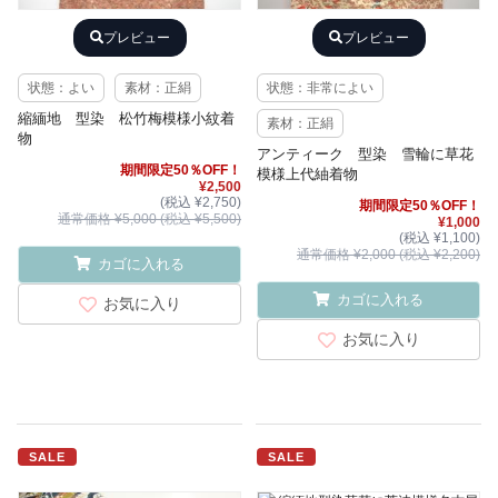
プレビュー
プレビュー
状態：よい
素材：正絹
状態：非常によい
縮緬地 型染 松竹梅模様小紋着
素材：正絹
物
アンティーク 型染 雪輪に草花
期間限定50％OFF！
模様上代紬着物
¥2,500
(税込 ¥2,750)
期間限定50％OFF！
通常価格 ¥5,000 (税込 ¥5,500)
¥1,000
(税込 ¥1,100)
通常価格 ¥2,000 (税込 ¥2,200)
カゴに入れる
カゴに入れる
お気に入り
お気に入り
SALE
SALE