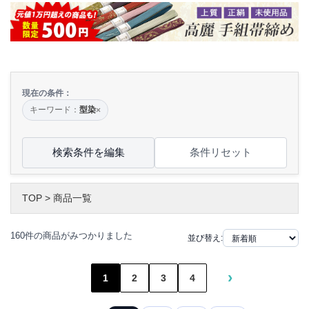
現在の条件：
キーワード：
型染
×
検索条件を編集
条件リセット
TOP
>
商品一覧
160件の商品がみつかりました
並び替え:
›
1
2
3
4