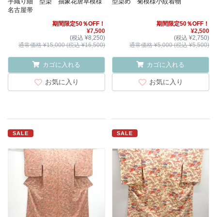
手織り紬 型染 抽象花唐草模様
型染め 菊模様小紋着物
名古屋帯
期間限定50％OFF！
期間限定50％OFF！
¥7,500
¥2,500
(税込 ¥8,250)
(税込 ¥2,750)
通常価格 ¥15,000 (税込 ¥16,500)
通常価格 ¥5,000 (税込 ¥5,500)
カゴに入れる
カゴに入れる
お気に入り
お気に入り
SALE
SALE