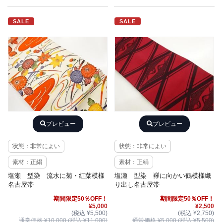
SALE
SALE
プレビュー
プレビュー
状態：非常によい
状態：非常によい
素材：正絹
素材：正絹
塩瀬 型染 流水に菊・紅葉模様
塩瀬 型染 襷に向かい鶴模様織
名古屋帯
り出し名古屋帯
期間限定50％OFF！
期間限定50％OFF！
¥5,000
¥2,500
(税込 ¥5,500)
(税込 ¥2,750)
通常価格 ¥10,000 (税込 ¥11,000)
通常価格 ¥5,000 (税込 ¥5,500)