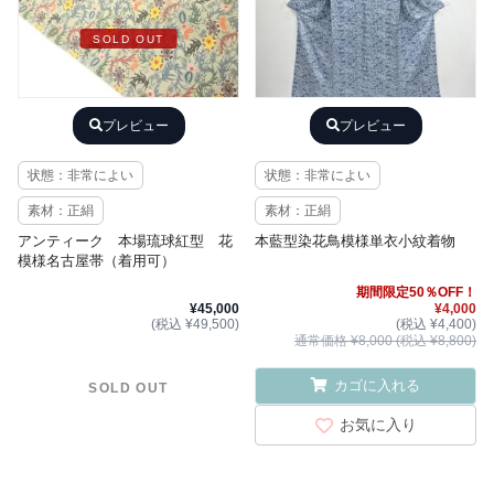
SOLD OUT
プレビュー
プレビュー
状態：非常によい
状態：非常によい
素材：正絹
素材：正絹
アンティーク 本場琉球紅型 花
本藍型染花鳥模様単衣小紋着物
模様名古屋帯（着用可）
期間限定50％OFF！
¥45,000
¥4,000
(税込 ¥49,500)
(税込 ¥4,400)
通常価格 ¥8,000 (税込 ¥8,800)
カゴに入れる
SOLD OUT
お気に入り