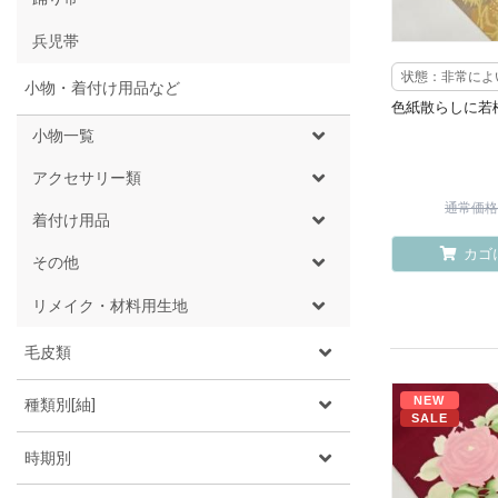
兵児帯
状態：非常によ
小物・着付け用品など
色紙散らしに若
小物一覧
アクセサリー類
通常価格 ¥
着付け用品
カゴ
その他
リメイク・材料用生地
毛皮類
NEW
種類別[紬]
SALE
時期別