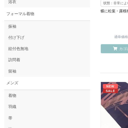
浴衣
状態：非常によ
蝶に松葉・露模
フォーマル着物
振袖
通常価格 ¥
付け下げ
紋付色無地
カゴ
訪問着
留袖
メンズ
NEW
SALE
着物
羽織
帯