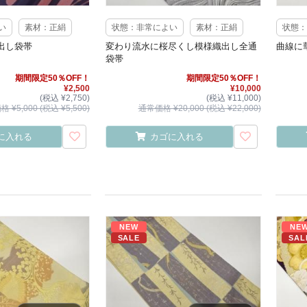
い
素材：正絹
状態：非常によい
素材：正絹
状態：
出し袋帯
変わり流水に桜尽くし模様織出し全通
曲線に
袋帯
期間限定50％OFF！
期間限定50％OFF！
¥2,500
¥10,000
(税込 ¥2,750)
(税込 ¥11,000)
 ¥5,000 (税込 ¥5,500)
通常価格 ¥20,000 (税込 ¥22,000)
に入れる
カゴに入れる
NEW
NE
SALE
SAL