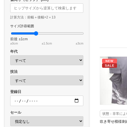
計算方法：前幅＋後幅×2＋13
サイズ許容範囲
前後
±1cm
±0cm
±1.5cm
±3cm
年代
NEW
SALE
技法
登録日
セール
状態：非常によ
吹き寄せ模様刺