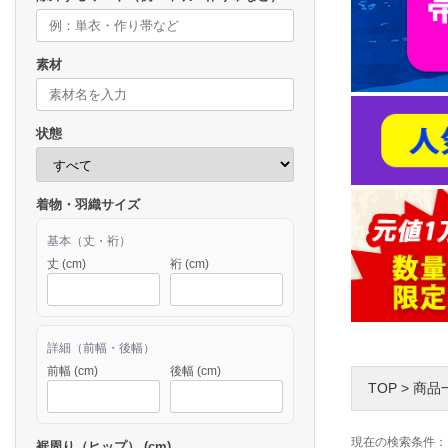
素材
状態
着物・羽織サイズ
基本（丈・裄）
丈 (cm)
裄 (cm)
詳細（前幅・後幅）
前幅 (cm)
後幅 (cm)
TOP
>
商品
現在の検索条件：
裾周り（ヒップ） (cm)