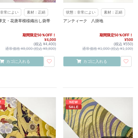
非常によい
素材：正絹
状態：非常によい
素材：正絹
華文・花唐草模様織出し袋帯
アンティーク 八掛地
期間限定50％OFF！
期間限定50％OFF！
¥4,000
¥500
(税込 ¥4,400)
(税込 ¥550)
通常価格 ¥8,000 (税込 ¥8,800)
通常価格 ¥1,000 (税込 ¥1,100)
カゴに入れる
カゴに入れる
W
NEW
E
SALE