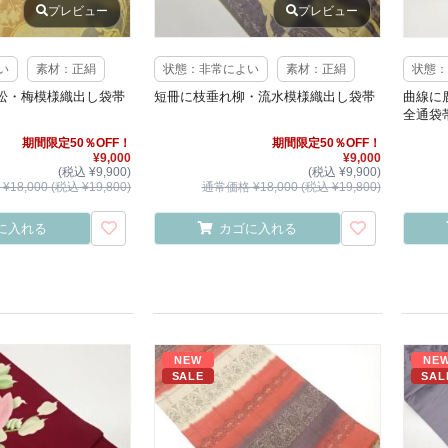
プレビュー
プレビュー
い
素材：正絹
状態：非常によい
素材：正絹
状態：
松・梅模様織出し袋帯
短冊に枝垂れ柳・流水模様織出し袋帯
曲線に
全通袋
期間限定50％OFF！
期間限定50％OFF！
¥9,000
¥9,000
(税込 ¥9,900)
(税込 ¥9,900)
18,000 (税込 ¥19,800)
通常価格 ¥18,000 (税込 ¥19,800)
に入れる
カゴに入れる
NEW
NE
SALE
SAL