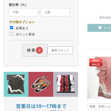
割引率（%）
～
通常価格 ¥
その他オプション
カゴ
在庫あり
ポイント変倍
検索
条件リセット
2
NEW
SALE
状態：非常によ