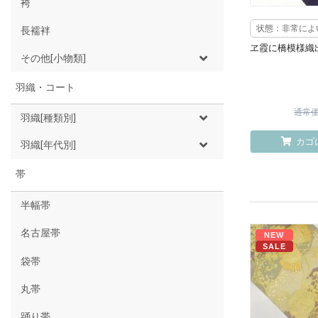
袴
状態：非常によ
長襦袢
ヱ霞に橋模様織
その他[小物類]
羽織・コート
通常価格
羽織[種類別]
カゴ
羽織[年代別]
帯
半幅帯
名古屋帯
NEW
SALE
袋帯
丸帯
踊り帯