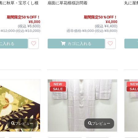
裏に秋草・宝尽くし模
扇面に草花模様訪問着
丸に屋
期間限定50％OFF！
期間限定50％OFF！
¥6,000
¥4,000
(税込 ¥6,600)
(税込 ¥4,400)
12,000 (税込 ¥13,200)
通常価格 ¥8,000 (税込 ¥8,800)
に入れる
カゴに入れる
NEW
NE
SALE
SAL
プレビュー
プレビュー