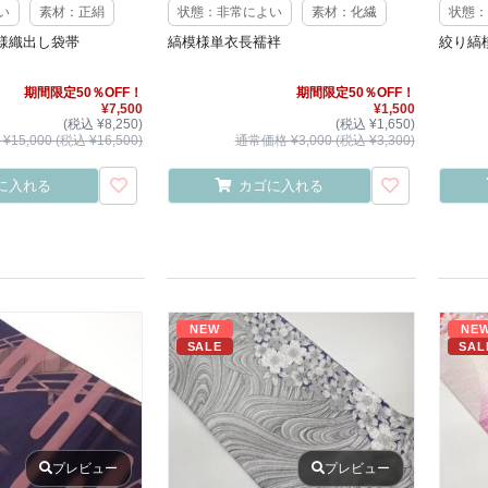
い
素材：正絹
状態：非常によい
素材：化繊
状態：
様織出し袋帯
縞模様単衣長襦袢
絞り縞
期間限定50％OFF！
期間限定50％OFF！
¥7,500
¥1,500
(税込 ¥8,250)
(税込 ¥1,650)
15,000 (税込 ¥16,500)
通常価格 ¥3,000 (税込 ¥3,300)
に入れる
カゴに入れる
NEW
NE
SALE
SAL
プレビュー
プレビュー