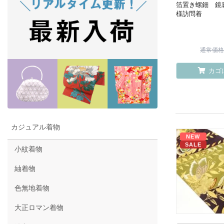
箔置き螺鈿 鏡
様訪問着
通常価格 ¥
カゴ
カジュアル着物
NEW
SALE
小紋着物
紬着物
色無地着物
大正ロマン着物