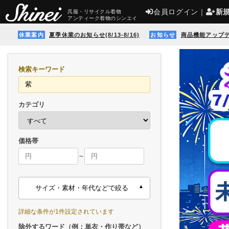
会員ログイン
｜
新
呉服・リサイクル着物
アンティーク着物のシンエイ
休業案内
夏季休業のお知らせ(8/13-8/16)
お知らせ
商品機能アップ
検索キーワード
カテゴリ
価格帯
～
サイズ・素材・年代などで絞る
詳細な条件が1件設定されています
除外するワード（例：単衣・作り帯など）