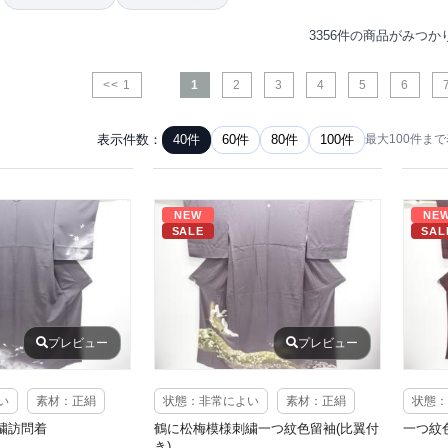
3356件の商品がみつか
<< 1
1
2
3
4
5
6
表示件数：
40件
60件
80件
100件
最大100件ま
NEW
NE
SALE
SAL
プレビュー
プレビュー
い
素材：正絹
状態：非常によい
素材：正絹
状態：
繍訪問着
鶴に松梅模様刺繍一つ紋色留袖(比翼付
一つ紋
き)