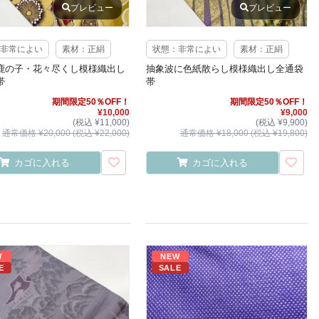
プレビュー
プレビュー
非常によい
素材：正絹
状態：非常によい
素材：正絹
鹿の子・花々尽くし模様織出し
抽象波に色紙散らし模様織出し全通袋
帯
帯
期間限定50％OFF！
期間限定50％OFF！
¥10,000
¥9,000
(税込 ¥11,000)
(税込 ¥9,900)
通常価格 ¥20,000 (税込 ¥22,000)
通常価格 ¥18,000 (税込 ¥19,800)
カゴに入れる
カゴに入れる
W
NEW
E
SALE