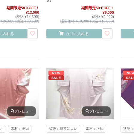
期間限定50％OFF！
期間限定50％OFF！
¥13,000
¥9,000
(税込 ¥14,300)
(税込 ¥9,900)
26,000 (税込 ¥28,600)
通常価格 ¥18,000 (税込 ¥19,800)
に入れる
カゴに入れる
NEW
NE
SALE
SAL
プレビュー
プレビュー
い
素材：正絹
状態：非常によい
素材：正絹
状態：