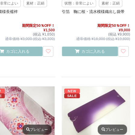
非常によい
素材：正絹
状態：非常によい
素材：正絹
模様長襦袢
引箔 鞠に桜・流水模様織出し袋帯
期間限定50％OFF！
期間限定50％OFF！
¥1,500
¥9,000
(税込 ¥1,650)
(税込 ¥9,900)
通常価格 ¥3,000 (税込 ¥3,300)
通常価格 ¥18,000 (税込 ¥19,800)
カゴに入れる
カゴに入れる
W
NEW
E
SALE
プレビュー
プレビュー