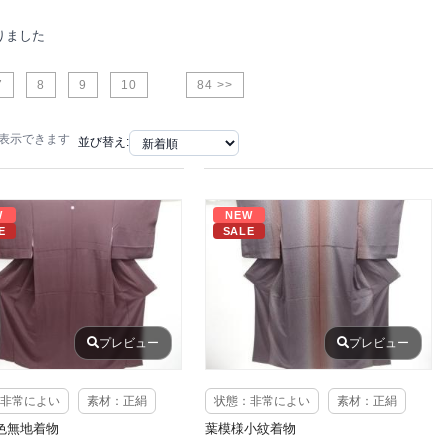
りました
7
8
9
10
84 >>
で表示できます
並び替え:
W
NEW
E
SALE
プレビュー
プレビュー
非常によい
素材：正絹
状態：非常によい
素材：正絹
色無地着物
葉模様小紋着物