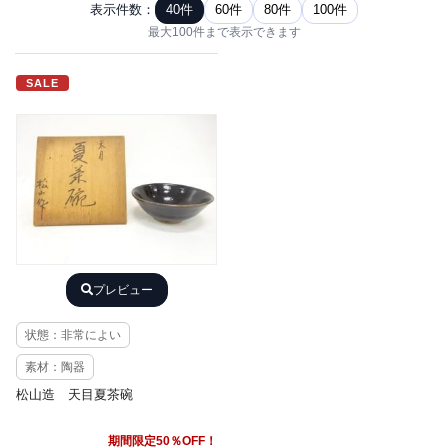
表示件数：
40件
60件
80件
100件
最大100件まで表示できます
SALE
プレビュー
状態：非常によい
素材：陶器
松山造 天目夏茶碗
期間限定50％OFF！