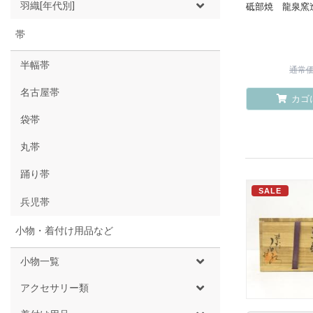
羽織[年代別]
砥部焼 龍泉窯
帯
半幅帯
通常価格
名古屋帯
カゴ
袋帯
丸帯
踊り帯
SALE
兵児帯
小物・着付け用品など
小物一覧
アクセサリー類