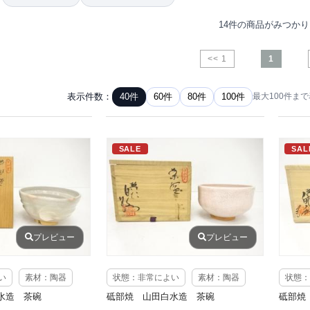
14件の商品がみつか
<< 1
1
表示件数：
40件
60件
80件
100件
最大100件ま
SALE
SAL
プレビュー
プレビュー
い
素材：陶器
状態：非常によい
素材：陶器
状態：
水造 茶碗
砥部焼 山田白水造 茶碗
砥部焼