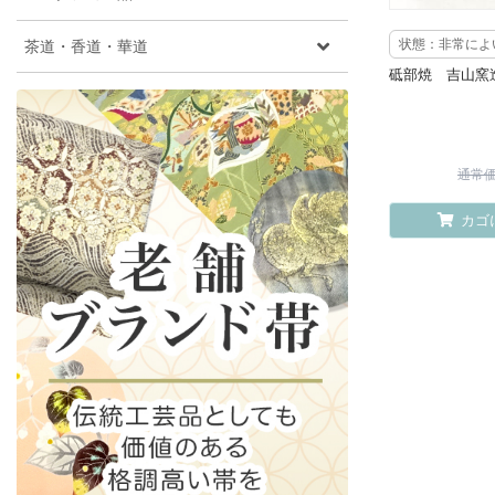
茶道・香道・華道
状態：非常によ
砥部焼 吉山窯
通常価格
カゴ