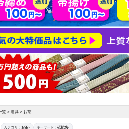
一覧
>
道具
>
お茶
カテゴリ：
お茶
キーワード：
砥部焼
×
×