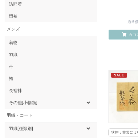
訪問着
留袖
通常価格
メンズ
カゴ
着物
羽織
帯
SALE
袴
長襦袢
その他[小物類]
羽織・コート
羽織[種類別]
状態：非常によ