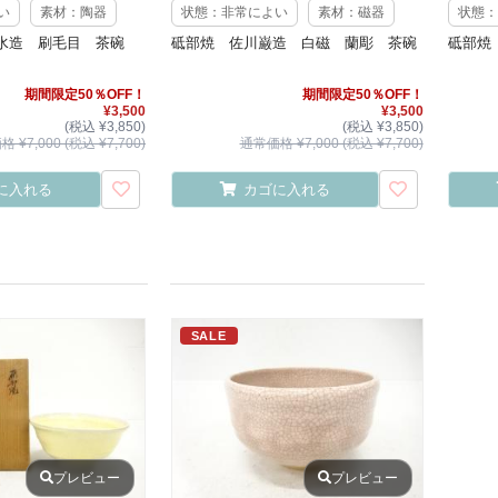
い
素材：陶器
状態：非常によい
素材：磁器
状態：
水造 刷毛目 茶碗
砥部焼 佐川巌造 白磁 蘭彫 茶碗
砥部焼
期間限定50％OFF！
期間限定50％OFF！
¥3,500
¥3,500
(税込 ¥3,850)
(税込 ¥3,850)
 ¥7,000 (税込 ¥7,700)
通常価格 ¥7,000 (税込 ¥7,700)
に入れる
カゴに入れる
SALE
プレビュー
プレビュー