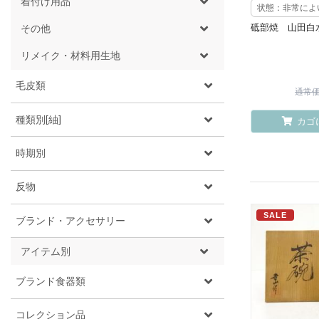
着付け用品
状態：非常によ
砥部焼 山田白
その他
リメイク・材料用生地
毛皮類
通常価格
種類別[紬]
カゴ
時期別
反物
SALE
ブランド・アクセサリー
アイテム別
ブランド食器類
コレクション品