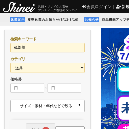
会員ログイン
｜
新
呉服・リサイクル着物
アンティーク着物のシンエイ
休業案内
夏季休業のお知らせ(8/13-8/16)
お知らせ
商品機能アップ
検索キーワード
カテゴリ
価格帯
～
サイズ・素材・年代などで絞る