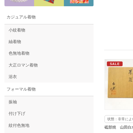
カジュアル着物
小紋着物
紬着物
色無地着物
SALE
大正ロマン着物
浴衣
フォーマル着物
振袖
付け下げ
状態：非常によ
紋付色無地
砥部焼 山田白