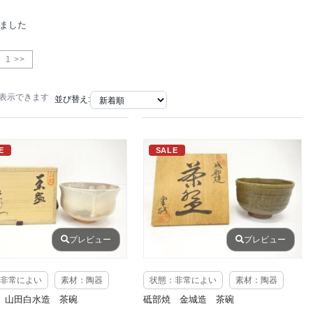
りました
1 >>
で表示できます
並び替え:
E
SALE
プレビュー
プレビュー
非常によい
素材：陶器
状態：非常によい
素材：陶器
 山田白水造 茶碗
砥部焼 金城造 茶碗