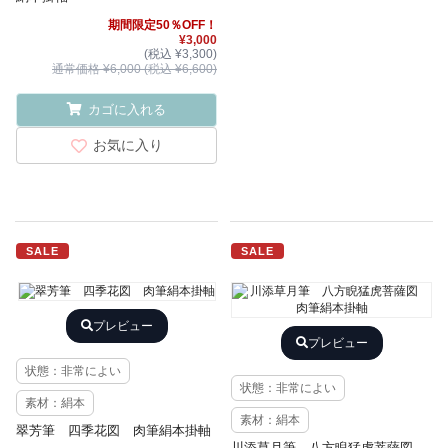
期間限定50％OFF！
¥3,000
(税込 ¥3,300)
通常価格 ¥6,000 (税込 ¥6,600)
カゴに入れる
お気に入り
SALE
SALE
プレビュー
プレビュー
状態：非常によい
状態：非常によい
素材：絹本
素材：絹本
翠芳筆 四季花図 肉筆絹本掛軸
川添草月筆 八方睨猛虎菩薩図