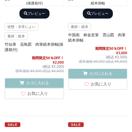
プレビュー
プレビュー
状態：非常によい
素材：紙本
中国画 林金息筆 雲山図 肉筆
素材：紙本
紙本掛軸
竹仙筆 花鳥図 肉筆紙本掛軸(保
期間限定50％OFF！
護箱付)
¥3,000
(税込 ¥3,300)
期間限定50％OFF！
通常価格 ¥6,000 (税込 ¥6,600)
¥2,000
(税込 ¥2,200)
通常価格 ¥4,000 (税込 ¥4,400)
カゴに入れる
カゴに入れる
お気に入り
お気に入り
SALE
SALE