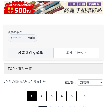
現在の条件：
キーワード：
掛軸
×
検索条件を編集
条件リセット
TOP
>
商品一覧
574件の商品がみつかりました
並び替え:
›
1
2
3
4
5