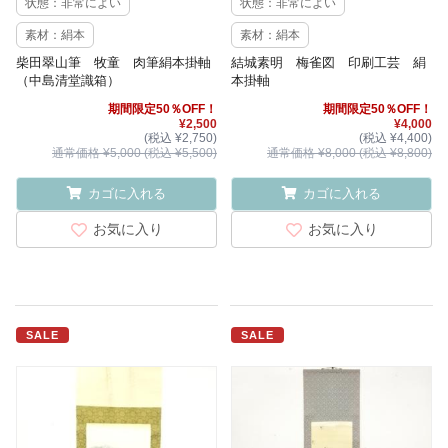
状態：非常によい
状態：非常によい
素材：絹本
素材：絹本
柴田翠山筆 牧童 肉筆絹本掛軸
結城素明 梅雀図 印刷工芸 絹
（中島清堂識箱）
本掛軸
期間限定50％OFF！
期間限定50％OFF！
¥2,500
¥4,000
(税込 ¥2,750)
(税込 ¥4,400)
通常価格 ¥5,000 (税込 ¥5,500)
通常価格 ¥8,000 (税込 ¥8,800)
カゴに入れる
カゴに入れる
お気に入り
お気に入り
SALE
SALE