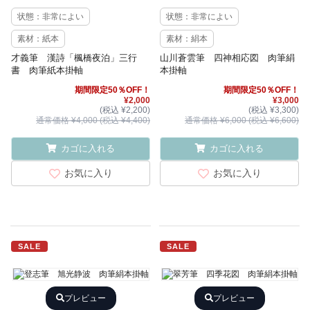
状態：非常によい
状態：非常によい
素材：紙本
素材：絹本
才義筆 漢詩「楓橋夜泊」三行
山川蒼雲筆 四神相応図 肉筆絹
書 肉筆紙本掛軸
本掛軸
期間限定50％OFF！
期間限定50％OFF！
¥2,000
¥3,000
(税込 ¥2,200)
(税込 ¥3,300)
通常価格 ¥4,000 (税込 ¥4,400)
通常価格 ¥6,000 (税込 ¥6,600)
カゴに入れる
カゴに入れる
お気に入り
お気に入り
SALE
SALE
プレビュー
プレビュー