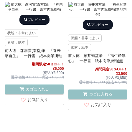
プレビュー
プレビュー
状態：非常によい
状態：非常によい
素材：紙本
素材：紙本
前大徳 森洞雲(泰堂)筆 「春来
前大徳 藤井誡堂筆 「福生於無
草自生」 一行書 紙本肉筆掛軸
心」 一行書 紙本肉筆掛軸(無地
期間限定50％OFF！
箱付)
¥6,000
期間限定50％OFF！
(税込 ¥6,600)
¥3,500
通常価格 ¥12,000 (税込 ¥13,200)
(税込 ¥3,850)
通常価格 ¥7,000 (税込 ¥7,700)
カゴに入れる
カゴに入れる
お気に入り
お気に入り