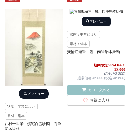
プレビュー
状態：非常によい
素材：絹本
箕輪虹遊筆 鯉 肉筆絹本掛軸
期間限定50％OFF！
¥3,000
(税込 ¥3,300)
通常価格 ¥6,000 (税込 ¥6,600)
カゴに入れる
プレビュー
お気に入り
状態：非常によい
素材：絹本
西村千里筆 鎮宅百霊験図 肉筆
絹本掛軸