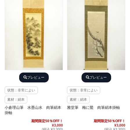
プレビュー
プレビュー
状態：非常によい
状態：非常によい
素材：絹本
素材：絹本
小倉理山筆 水墨山水 肉筆絹本
雅堂筆 梅に鶯 肉筆絹本掛軸
掛軸
期間限定50％OFF！
期間限定50％OFF！
¥3,000
¥3,000
(税込 ¥3,300)
(税込 ¥3,300)