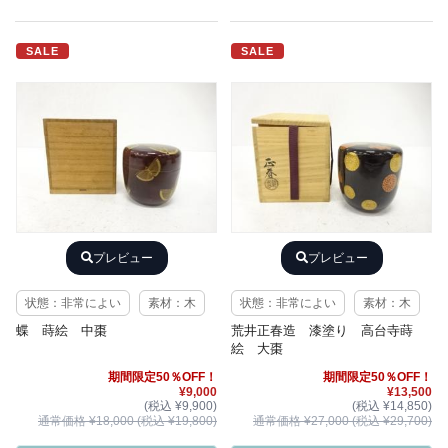
SALE
SALE
プレビュー
プレビュー
状態：非常によい
素材：木
状態：非常によい
素材：木
蝶 蒔絵 中棗
荒井正春造 漆塗り 高台寺蒔
絵 大棗
期間限定50％OFF！
期間限定50％OFF！
¥9,000
¥13,500
(税込 ¥9,900)
(税込 ¥14,850)
通常価格 ¥18,000 (税込 ¥19,800)
通常価格 ¥27,000 (税込 ¥29,700)