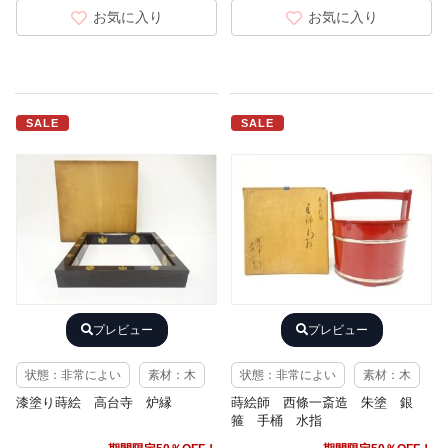
お気に入り
お気に入り
SALE
SALE
プレビュー
プレビュー
状態：非常によい
素材：木
状態：非常によい
素材：木
漆塗り蒔絵 高台寺 炉縁
蒔絵師 西條一斎造 朱塗 銀
箍 手桶 水指