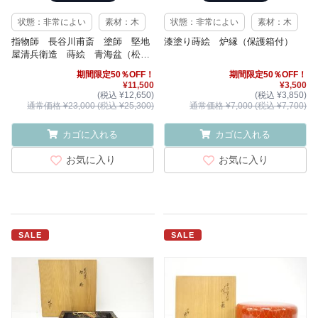
状態：非常によい
素材：木
状態：非常によい
素材：木
指物師 長谷川甫斎 塗師 堅地
漆塗り蒔絵 炉縁（保護箱付）
屋清兵衛造 蒔絵 青海盆（松尾
流十代不染斎書付）
期間限定50％OFF！
期間限定50％OFF！
¥11,500
¥3,500
(税込 ¥12,650)
(税込 ¥3,850)
通常価格 ¥23,000 (税込 ¥25,300)
通常価格 ¥7,000 (税込 ¥7,700)
カゴに入れる
カゴに入れる
お気に入り
お気に入り
SALE
SALE