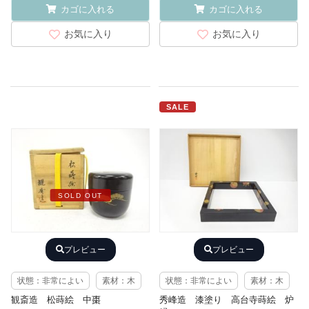
カゴに入れる
カゴに入れる
お気に入り
お気に入り
SALE
SOLD OUT
プレビュー
プレビュー
状態：非常によい
素材：木
状態：非常によい
素材：木
観斎造 松蒔絵 中棗
秀峰造 漆塗り 高台寺蒔絵 炉