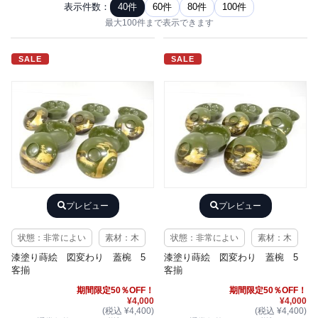
表示件数：
40件
60件
80件
100件
最大100件まで表示できます
SALE
SALE
プレビュー
プレビュー
状態：非常によい
素材：木
状態：非常によい
素材：木
漆塗り蒔絵 図変わり 蓋椀 5
漆塗り蒔絵 図変わり 蓋椀 5
客揃
客揃
期間限定50％OFF！
期間限定50％OFF！
¥4,000
¥4,000
(税込 ¥4,400)
(税込 ¥4,400)