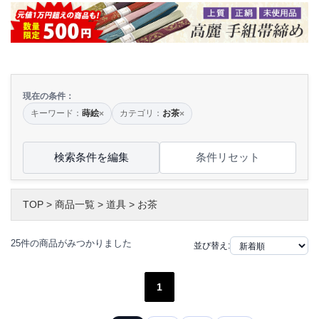
現在の条件：
キーワード：
蒔絵
カテゴリ：
お茶
×
×
検索条件を編集
条件リセット
TOP
>
商品一覧
>
道具
>
お茶
25件の商品がみつかりました
並び替え:
1