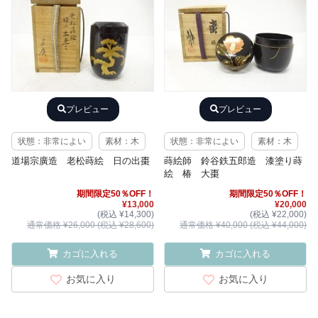
プレビュー
プレビュー
状態：非常によい
素材：木
状態：非常によい
素材：木
道場宗廣造 老松蒔絵 日の出棗
蒔絵師 鈴谷鉄五郎造 漆塗り蒔
絵 椿 大棗
期間限定50％OFF！
期間限定50％OFF！
¥13,000
¥20,000
(税込 ¥14,300)
(税込 ¥22,000)
通常価格 ¥26,000 (税込 ¥28,600)
通常価格 ¥40,000 (税込 ¥44,000)
カゴに入れる
カゴに入れる
お気に入り
お気に入り