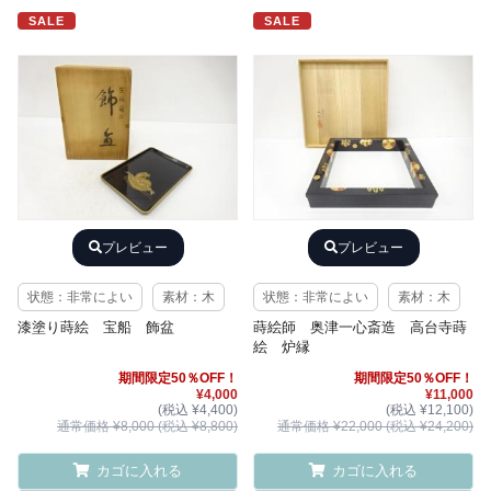
SALE
SALE
プレビュー
プレビュー
状態：非常によい
素材：木
状態：非常によい
素材：木
漆塗り蒔絵 宝船 飾盆
蒔絵師 奥津一心斎造 高台寺蒔
絵 炉縁
期間限定50％OFF！
期間限定50％OFF！
¥4,000
¥11,000
(税込 ¥4,400)
(税込 ¥12,100)
通常価格 ¥8,000 (税込 ¥8,800)
通常価格 ¥22,000 (税込 ¥24,200)
カゴに入れる
カゴに入れる