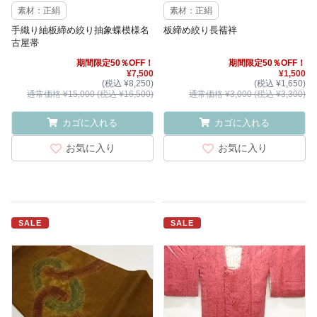
素材：正絹
素材：正絹
手織り紬板締め絞り抽象蝶模様名
板締め絞り長襦袢
古屋帯
期間限定50％OFF！
期間限定50％OFF！
¥7,500
¥1,500
(税込 ¥8,250)
(税込 ¥1,650)
通常価格 ¥15,000 (税込 ¥16,500)
通常価格 ¥3,000 (税込 ¥3,300)
カゴに入れる
カゴに入れる
お気に入り
お気に入り
SALE
SALE