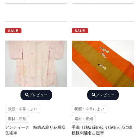
SALE
SALE
プレビュー
プレビュー
状態：非常によい
状態：非常によい
素材：正絹
素材：正絹
アンティーク 板締め絞り花模様
手織り紬板締め絞り姉様人形に縞
長襦袢
模様刺繍名古屋帯