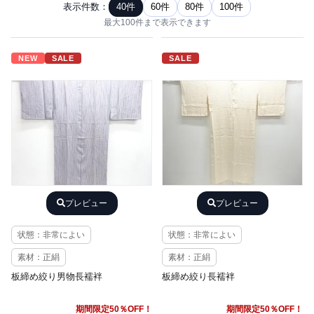
表示件数：
40件
60件
80件
100件
最大100件まで表示できます
NEW
SALE
SALE
プレビュー
プレビュー
状態：非常によい
状態：非常によい
素材：正絹
素材：正絹
板締め絞り男物長襦袢
板締め絞り長襦袢
期間限定50％OFF！
期間限定50％OFF！