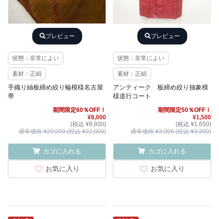
プレビュー
プレビュー
状態：非常によい
状態：非常によい
素材：正絹
素材：正絹
手織り紬板締め絞り輪模様名古屋
アンティーク 板締め絞り抽象模
帯
様道行コート
期間限定60％OFF！
期間限定50％OFF！
¥8,000
¥1,500
(税込 ¥8,800)
(税込 ¥1,650)
通常価格 ¥20,000 (税込 ¥22,000)
通常価格 ¥3,000 (税込 ¥3,300)
カゴに入れる
カゴに入れる
お気に入り
お気に入り