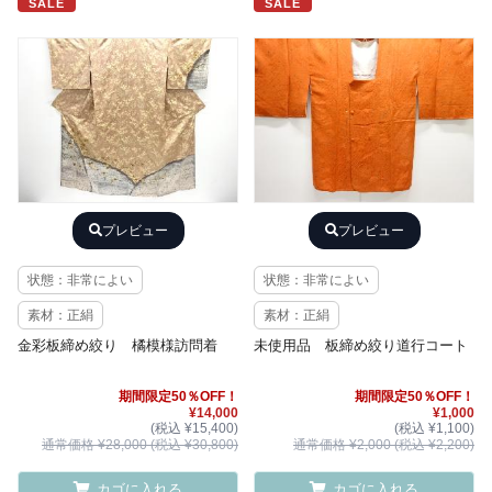
SALE
SALE
プレビュー
プレビュー
状態：非常によい
状態：非常によい
素材：正絹
素材：正絹
金彩板締め絞り 橘模様訪問着
未使用品 板締め絞り道行コート
期間限定50％OFF！
期間限定50％OFF！
¥14,000
¥1,000
(税込 ¥15,400)
(税込 ¥1,100)
通常価格 ¥28,000 (税込 ¥30,800)
通常価格 ¥2,000 (税込 ¥2,200)
カゴに入れる
カゴに入れる