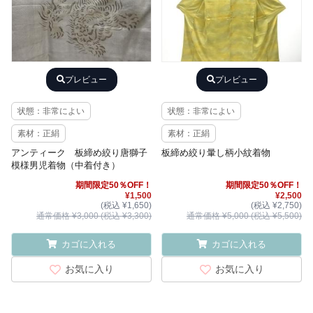
プレビュー
プレビュー
状態：非常によい
状態：非常によい
素材：正絹
素材：正絹
アンティーク 板締め絞り唐獅子
板締め絞り暈し柄小紋着物
模様男児着物（中着付き）
期間限定50％OFF！
期間限定50％OFF！
¥1,500
¥2,500
(税込 ¥1,650)
(税込 ¥2,750)
通常価格 ¥3,000 (税込 ¥3,300)
通常価格 ¥5,000 (税込 ¥5,500)
カゴに入れる
カゴに入れる
お気に入り
お気に入り