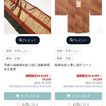
プレビュー
プレビュー
状態：非常によい
状態：非常によい
素材：正絹
素材：正絹
手織り紬板締め絞り縞に抽象模様
板締め絞り暈し道行コート
名古屋帯
期間限定60％OFF！
期間限定50％OFF！
¥6,000
¥4,000
(税込 ¥6,600)
(税込 ¥4,400)
通常価格 ¥15,000 (税込 ¥16,500)
通常価格 ¥8,000 (税込 ¥8,800)
カゴに入れる
カゴに入れる
お気に入り
お気に入り