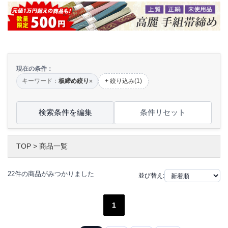
現在の条件：
キーワード：
板締め絞り
+ 絞り込み(1)
×
検索条件を編集
条件リセット
TOP
>
商品一覧
22件の商品がみつかりました
並び替え:
1