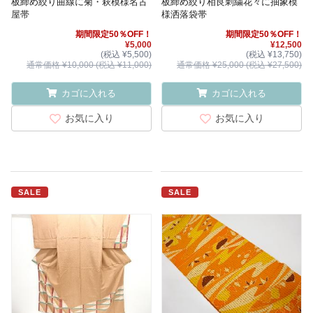
板締め絞り曲線に菊・萩模様名古
板締め絞り相良刺繍花々に抽象模
屋帯
様洒落袋帯
期間限定50％OFF！
期間限定50％OFF！
¥5,000
¥12,500
(税込 ¥5,500)
(税込 ¥13,750)
通常価格 ¥10,000 (税込 ¥11,000)
通常価格 ¥25,000 (税込 ¥27,500)
カゴに入れる
カゴに入れる
お気に入り
お気に入り
SALE
SALE