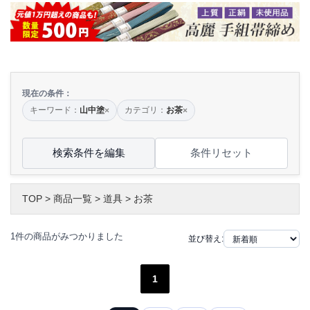
現在の条件：
キーワード：
山中塗
カテゴリ：
お茶
×
×
検索条件を編集
条件リセット
TOP
>
商品一覧
>
道具
>
お茶
1件の商品がみつかりました
並び替え:
1