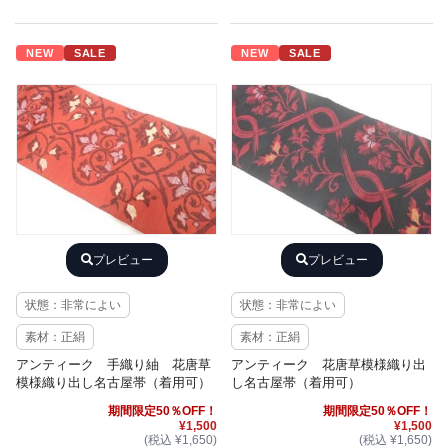
NEW
SALE
NEW
SALE
プレビュー
プレビュー
状態：非常によい
状態：非常によい
素材：正絹
素材：正絹
アンティーク 手織り紬 花唐草
アンティーク 花唐草模様織り出
模様織り出し名古屋帯（着用可）
し名古屋帯（着用可）
期間限定50％OFF！
期間限定50％OFF！
¥1,500
¥1,500
(税込 ¥1,650)
(税込 ¥1,650)