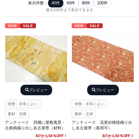
表示件数：
40件
60件
80件
100件
最大100件まで表示できます
NEW
SALE
NEW
SALE
プレビュー
プレビュー
状態：非常によい
状態：非常によい
素材：交織
素材：正絹
アンティーク 貝桶に屋敷風景・
アンティーク 花更紗模様織り出
古典柄織り出し名古屋帯（材料）
し名古屋帯（着用可）
8/7から50％OFF！
8/7から50％OFF！