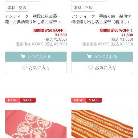
素材：交織
素材：正絹
アンティーク 横段に松皮菱・
アンティーク 手織り紬 幾何学
花・古典柄織り出し名古屋帯（着
模様織り出し名古屋帯（着用可）
用可）
期間限定50％OFF！
期間限定50％OFF！
¥1,500
¥1,500
(税込 ¥1,650)
(税込 ¥1,650)
通常価格 ¥3,000 (税込 ¥3,300)
通常価格 ¥3,000 (税込 ¥3,300)
カゴに入れる
カゴに入れる
お気に入り
お気に入り
NEW
SALE
NEW
SALE