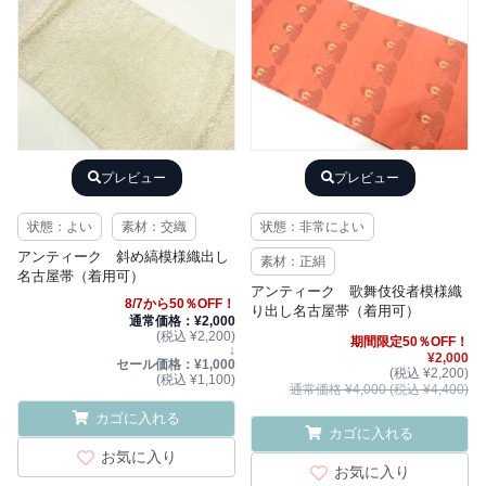
プレビュー
プレビュー
状態：よい
素材：交織
状態：非常によい
アンティーク 斜め縞模様織出し
素材：正絹
名古屋帯（着用可）
アンティーク 歌舞伎役者模様織
8/7から50％OFF！
り出し名古屋帯（着用可）
通常価格：¥2,000
(税込 ¥2,200)
期間限定50％OFF！
↓
¥2,000
セール価格：¥1,000
(税込 ¥2,200)
(税込 ¥1,100)
通常価格 ¥4,000 (税込 ¥4,400)
カゴに入れる
カゴに入れる
お気に入り
お気に入り