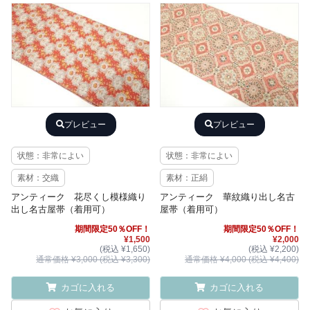
プレビュー
プレビュー
状態：非常によい
状態：非常によい
素材：交織
素材：正絹
アンティーク 花尽くし模様織り
アンティーク 華紋織り出し名古
出し名古屋帯（着用可）
屋帯（着用可）
期間限定50％OFF！
期間限定50％OFF！
¥1,500
¥2,000
(税込 ¥1,650)
(税込 ¥2,200)
通常価格 ¥3,000 (税込 ¥3,300)
通常価格 ¥4,000 (税込 ¥4,400)
カゴに入れる
カゴに入れる