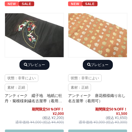
NEW
SALE
NEW
SALE
プレビュー
プレビュー
状態：非常によい
状態：非常によい
素材：正絹
素材：正絹
アンティーク 繻子地 地紙に牡
アンティーク 唐花模様織り出し
丹・菊模様刺繍名古屋帯（着用
名古屋帯（着用可）
可）
期間限定50％OFF！
期間限定50％OFF！
¥2,000
¥1,500
(税込 ¥2,200)
(税込 ¥1,650)
通常価格 ¥4,000 (税込 ¥4,400)
通常価格 ¥3,000 (税込 ¥3,300)