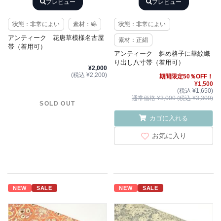
プレビュー
プレビュー
状態：非常によい
素材：綿
状態：非常によい
アンティーク 花唐草模様名古屋
素材：正絹
帯（着用可）
アンティーク 斜め格子に華紋織
り出し八寸帯（着用可）
¥2,000
(税込 ¥2,200)
期間限定50％OFF！
¥1,500
(税込 ¥1,650)
通常価格 ¥3,000 (税込 ¥3,300)
SOLD OUT
カゴに入れる
お気に入り
NEW
SALE
NEW
SALE