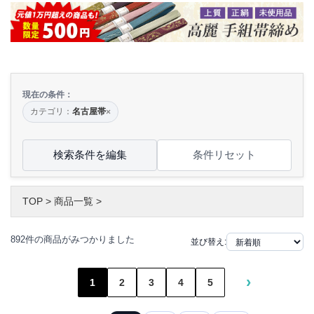
現在の条件：
カテゴリ：
名古屋帯
×
検索条件を編集
条件リセット
TOP
>
商品一覧
>
892件の商品がみつかりました
並び替え:
›
1
2
3
4
5