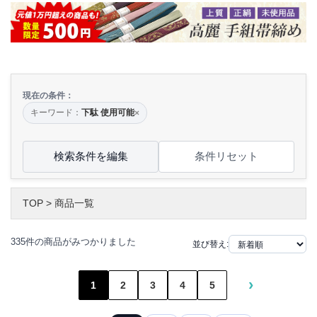
現在の条件：
キーワード：
下駄 使用可能
×
検索条件を編集
条件リセット
TOP
>
商品一覧
335件の商品がみつかりました
並び替え:
›
1
2
3
4
5