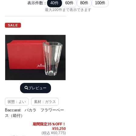
表示件数：
40件
60件
80件
100件
最大100件まで表示できます
SALE
プレビュー
状態：よい
素材：ガラス
Baccarat バカラ フラワーベー
ス（箱付）
期間限定35％OFF！
¥55,250
(税込 ¥60,775)