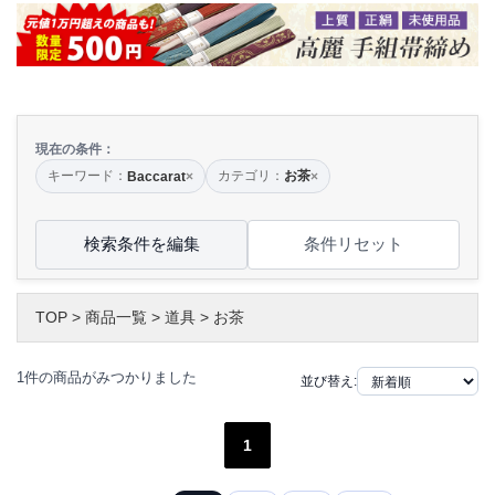
現在の条件：
キーワード：
カテゴリ：
お茶
Baccarat
×
×
検索条件を編集
条件リセット
TOP
>
商品一覧
>
道具
>
お茶
1件の商品がみつかりました
並び替え:
1