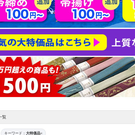
一覧
キーワード：
大特価品
×