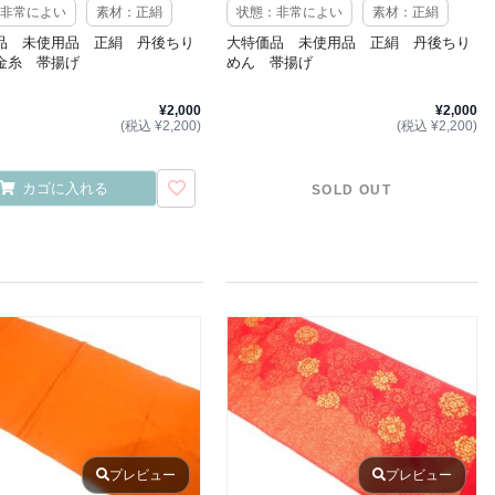
非常によい
素材：正絹
状態：非常によい
素材：正絹
品 未使用品 正絹 丹後ちり
大特価品 未使用品 正絹 丹後ちり
金糸 帯揚げ
めん 帯揚げ
¥2,000
¥2,000
(税込 ¥2,200)
(税込 ¥2,200)
カゴに入れる
SOLD OUT
プレビュー
プレビュー