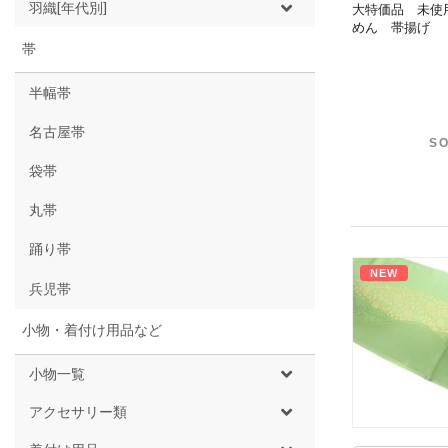
羽織[年代別]
大特価品 未使
めん 帯揚げ
帯
半幅帯
名古屋帯
SO
袋帯
丸帯
踊り帯
NEW
兵児帯
小物・着付け用品など
小物一覧
アクセサリー類