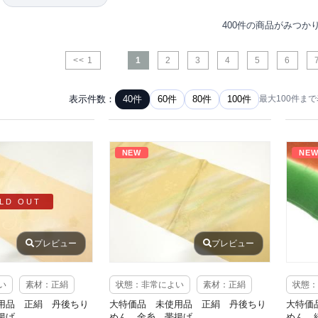
400件の商品がみつか
<< 1
1
2
3
4
5
6
表示件数：
40件
60件
80件
100件
最大100件ま
NEW
NE
LD OUT
プレビュー
プレビュー
い
素材：正絹
状態：非常によい
素材：正絹
状態：
用品 正絹 丹後ちり
大特価品 未使用品 正絹 丹後ちり
大特価
揚げ
めん 金糸 帯揚げ
めん 