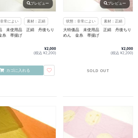
プレビュー
プレビュー
非常によい
素材：正絹
状態：非常によい
素材：正絹
品 未使用品 正絹 丹後ちり
大特価品 未使用品 正絹 丹後ちり
金糸 帯揚げ
めん 金糸 帯揚げ
¥2,000
¥2,000
(税込 ¥2,200)
(税込 ¥2,200)
カゴに入れる
SOLD OUT