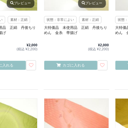
プレビュー
プレビュー
い
素材：正絹
状態：非常によい
素材：正絹
状態：
用品 正絹 丹後ちり
大特価品 未使用品 正絹 丹後ちり
大特価
揚げ
めん 金糸 帯揚げ
めん 
¥2,000
¥2,000
(税込 ¥2,200)
(税込 ¥2,200)
に入れる
カゴに入れる