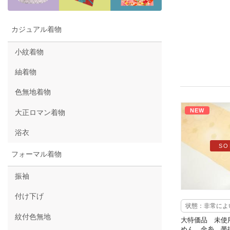
カジュアル着物
小紋着物
紬着物
色無地着物
NEW
大正ロマン着物
浴衣
SO
フォーマル着物
振袖
付け下げ
状態：非常によ
紋付色無地
大特価品 未使
めん 金糸 帯