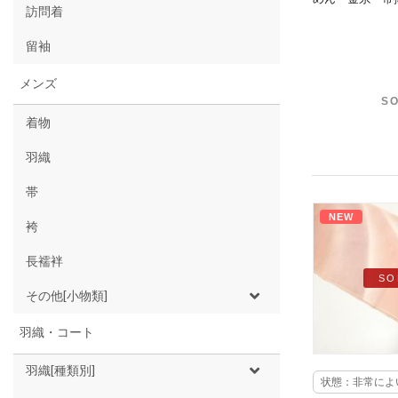
訪問着
留袖
メンズ
SO
着物
羽織
帯
NEW
袴
長襦袢
SO
その他[小物類]
羽織・コート
羽織[種類別]
状態：非常によ