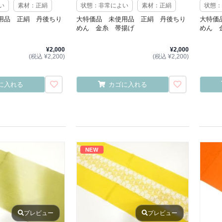
い
素材：正絹
状態：非常によい
素材：正絹
状態：
用品 正絹 丹後ちり
大特価品 未使用品 正絹 丹後ちり
大特価
めん 金糸 帯揚げ
めん 
¥2,000
¥2,000
(税込 ¥2,200)
(税込 ¥2,200)
に入れる
カゴに入れる
NEW
プレビュー
プレビュー