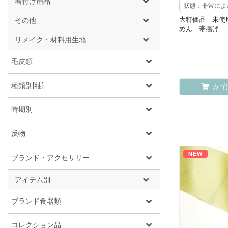
着付け用品
状態：非常によ
大特価品 未使
その他
めん 帯揚げ
リメイク・材料用生地
毛皮類
種類別[紬]
カゴ
時期別
反物
NEW
ブランド・アクセサリー
アイテム別
ブランド食器類
コレクション品