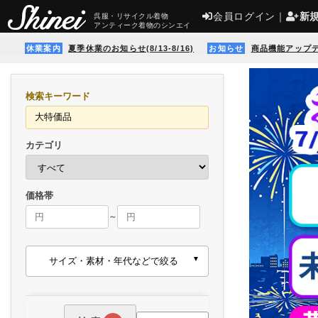
会員ログイン
｜
新
呉服・リサイクル着物
アンティーク着物のシンエイ
休業案内
夏季休業のお知らせ(8/13-8/16)
お知らせ
商品機能アップ
検索キーワード
カテゴリ
価格帯
～
サイズ・素材・年代などで絞る