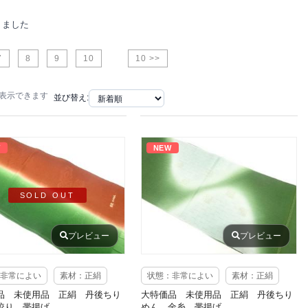
りました
7
8
9
10
10 >>
で表示できます
並び替え:
W
NEW
SOLD OUT
プレビュー
プレビュー
非常によい
素材：正絹
状態：非常によい
素材：正絹
品 未使用品 正絹 丹後ちり
大特価品 未使用品 正絹 丹後ちり
絞り 帯揚げ
めん 金糸 帯揚げ