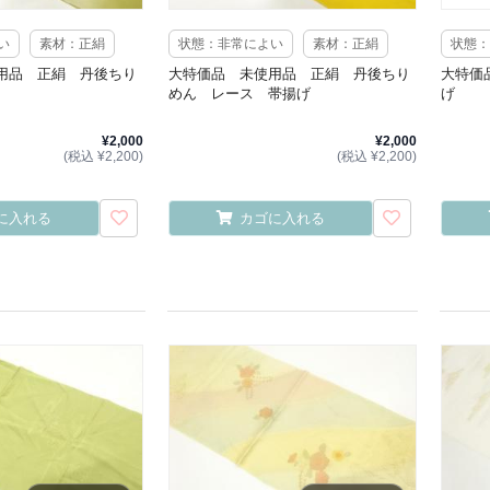
い
素材：正絹
状態：非常によい
素材：正絹
状態：
用品 正絹 丹後ちり
大特価品 未使用品 正絹 丹後ちり
大特価
めん レース 帯揚げ
げ
¥2,000
¥2,000
(税込 ¥2,200)
(税込 ¥2,200)
に入れる
カゴに入れる