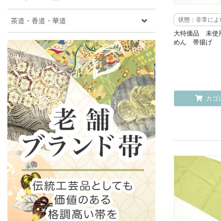
茶道・香道・華道
状態：非常によ
大特価品 未使
めん 帯揚げ
カゴ