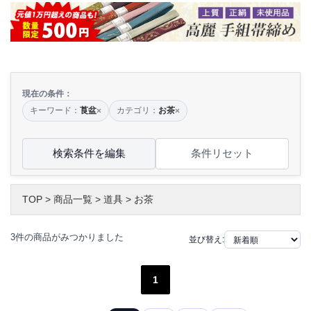
現在の条件：
キーワード：
莨盆
カテゴリ：
お茶
×
×
検索条件を編集
条件リセット
TOP
>
商品一覧
>
道具
>
お茶
3件の商品がみつかりました
並び替え:
1