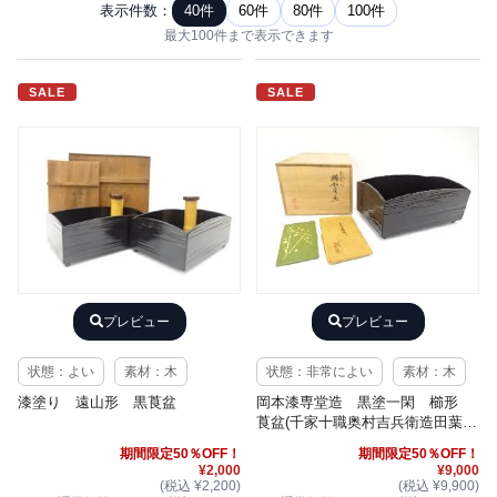
表示件数：
40件
60件
80件
100件
最大100件まで表示できます
SALE
SALE
プレビュー
プレビュー
状態：よい
素材：木
状態：非常によい
素材：木
漆塗り 遠山形 黒莨盆
岡本漆専堂造 黒塗一閑 櫛形
莨盆(千家十職奥村吉兵衛造田葉粉
入付)
期間限定50％OFF！
期間限定50％OFF！
¥2,000
¥9,000
(税込 ¥2,200)
(税込 ¥9,900)