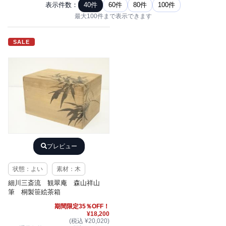
表示件数：
40件
60件
80件
100件
最大100件まで表示できます
SALE
プレビュー
状態：よい
素材：木
細川三斎流 観翠庵 森山祥山
筆 桐製笹絵茶箱
期間限定35％OFF！
¥18,200
(税込 ¥20,020)