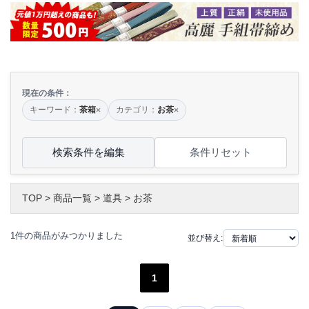
現在の条件：
キーワード：
茶箱
カテゴリ：
お茶
×
×
検索条件を編集
条件リセット
TOP
>
商品一覧
>
道具
>
お茶
1件の商品がみつかりました
並び替え:
1