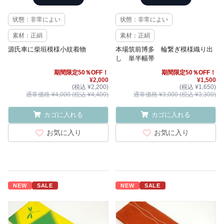
状態：非常によい
状態：非常によい
素材：正絹
素材：正絹
源氏車に柴垣模様小紋着物
本場筑前博多 輪繋ぎ模様織り出
し 単半幅帯
期間限定50％OFF！
期間限定50％OFF！
¥2,000
¥1,500
(税込 ¥2,200)
(税込 ¥1,650)
通常価格 ¥4,000 (税込 ¥4,400)
通常価格 ¥3,000 (税込 ¥3,300)
カゴに入れる
カゴに入れる
お気に入り
お気に入り
NEW
SALE
NEW
SALE