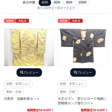
表示件数：
40件
60件
80件
100件
最大100件まで表示できます
NEW
SALE
NEW
SALE
プレビュー
プレビュー
状態：非常によい
状態：非常によい
素材：正絹
素材：正絹
川島作 花嫁衣装セット
大正ロマン 切りビロード地紙に
雲模様ロング道行コート
期間限定50％OFF！
期間限定50％OFF！