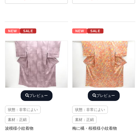
NEW
SALE
NEW
SALE
プレビュー
プレビュー
状態：非常によい
状態：非常によい
素材：正絹
素材：正絹
波模様小紋着物
梅に橘・桜模様小紋着物