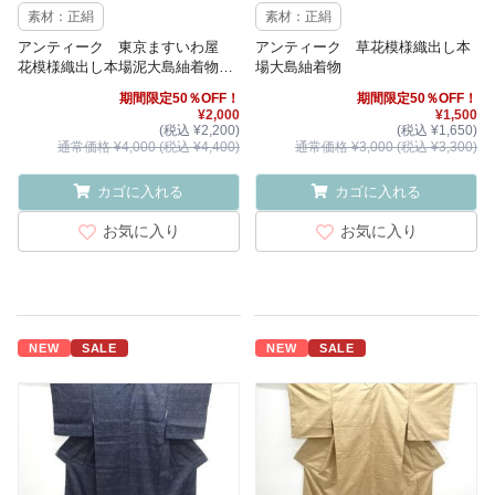
素材：正絹
素材：正絹
アンティーク 東京ますいわ屋
アンティーク 草花模様織出し本
花模様織出し本場泥大島紬着物
場大島紬着物
（7マルキ）
期間限定50％OFF！
期間限定50％OFF！
¥2,000
¥1,500
(税込 ¥2,200)
(税込 ¥1,650)
通常価格 ¥4,000 (税込 ¥4,400)
通常価格 ¥3,000 (税込 ¥3,300)
カゴに入れる
カゴに入れる
お気に入り
お気に入り
NEW
SALE
NEW
SALE