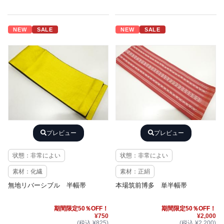
NEW
SALE
NEW
SALE
プレビュー
プレビュー
状態：非常によい
状態：非常によい
素材：化繊
素材：正絹
無地リバーシブル 半幅帯
本場筑前博多 単半幅帯
期間限定50％OFF！
期間限定50％OFF！
¥750
¥2,000
(税込 ¥825)
(税込 ¥2,200)