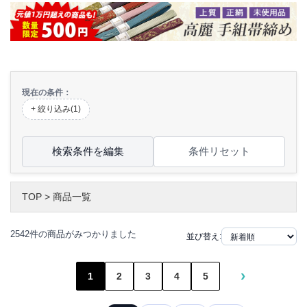
現在の条件：
+ 絞り込み(1)
検索条件を編集
条件リセット
TOP
>
商品一覧
2542件の商品がみつかりました
並び替え:
›
1
2
3
4
5