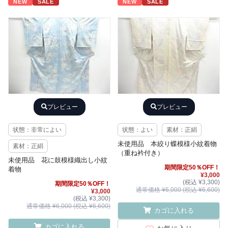
NEW
SALE
NEW
SALE
プレビュー
プレビュー
状態：非常によい
状態：よい
素材：正絹
未使用品 本絞り蝶模様小紋着物
素材：正絹
（重ね衿付き）
未使用品 花に鼓模様織出し小紋
期間限定50％OFF！
着物
¥3,000
(税込 ¥3,300)
期間限定50％OFF！
通常価格 ¥6,000 (税込 ¥6,600)
¥3,000
(税込 ¥3,300)
通常価格 ¥6,000 (税込 ¥6,600)
カゴに入れる
カゴに入れる