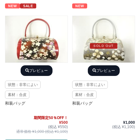
NEW
SALE
NEW
SOLD OUT
プレビュー
プレビュー
状態：非常によい
状態：非常によい
素材：合皮
素材：合皮
和装バッグ
和装バッグ
期間限定50％OFF！
¥500
¥1,000
(税込 ¥550)
(税込 ¥1,100)
通常価格 ¥1,000 (税込 ¥1,100)