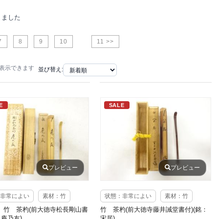
りました
7
8
9
10
11 >>
で表示できます
並び替え:
E
SALE
プレビュー
プレビュー
非常によい
素材：竹
状態：非常によい
素材：竹
 竹 茶杓(前大徳寺松長剛山書
竹 茶杓(前大徳寺藤井誡堂書付)(銘：
：庵乃友)
宋居)