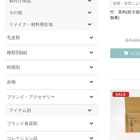
着付け用品
状態：非常によ
竹 茶杓(前大徳
その他
無事)
リメイク・材料用生地
毛皮類
通常価格 ¥
種類別[紬]
カゴ
時期別
反物
SALE
ブランド・アクセサリー
アイテム別
ブランド食器類
コレクション品