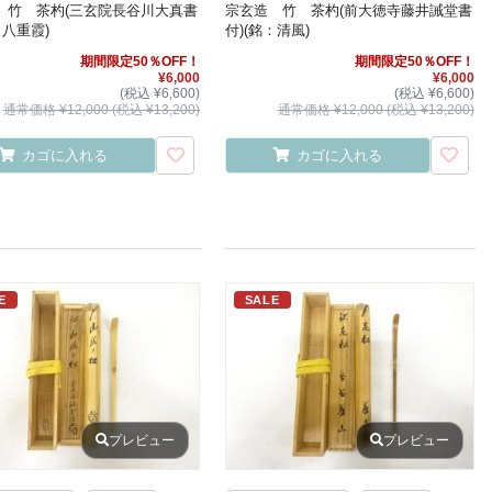
 竹 茶杓(三玄院長谷川大真書
宗玄造 竹 茶杓(前大徳寺藤井誡堂書
：八重霞)
付)(銘：清風)
期間限定50％OFF！
期間限定50％OFF！
¥6,000
¥6,000
(税込 ¥6,600)
(税込 ¥6,600)
通常価格 ¥12,000 (税込 ¥13,200)
通常価格 ¥12,000 (税込 ¥13,200)
カゴに入れる
カゴに入れる
E
SALE
プレビュー
プレビュー