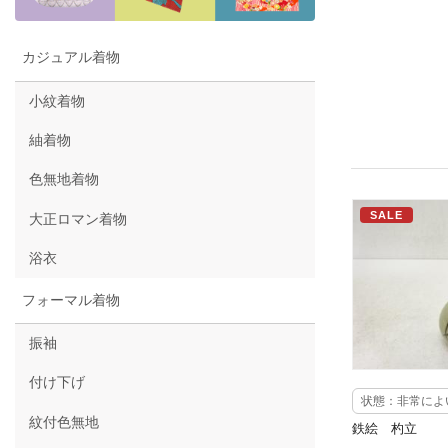
カジュアル着物
小紋着物
紬着物
色無地着物
SALE
大正ロマン着物
浴衣
フォーマル着物
振袖
付け下げ
状態：非常によ
紋付色無地
鉄絵 杓立