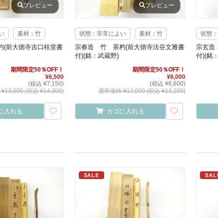
プレビュー
プレビュー
い
素材：竹
状態：非常によい
素材：竹
状態：
杓(前大徳寺吉口桂堂書
宗春造 竹 茶杓(前大徳寺法谷文雅書
宗玄造
付)(銘：武蔵野)
付)(銘
期間限定50％OFF！
期間限定50％OFF！
¥6,500
¥6,000
(税込 ¥7,150)
(税込 ¥6,600)
13,000 (税込 ¥14,300)
通常価格 ¥12,000 (税込 ¥13,200)
に入れる
カゴに入れる
SALE
SAL