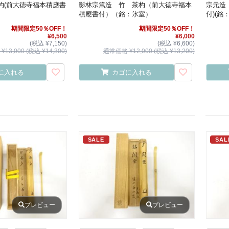
杓(前大徳寺福本積應書
影林宗篤造 竹 茶杓（前大徳寺福本
宗元造
積應書付）（銘：氷室）
付)(銘
期間限定50％OFF！
期間限定50％OFF！
¥6,500
¥6,000
(税込 ¥7,150)
(税込 ¥6,600)
13,000 (税込 ¥14,300)
通常価格 ¥12,000 (税込 ¥13,200)
に入れる
カゴに入れる
SALE
SAL
プレビュー
プレビュー