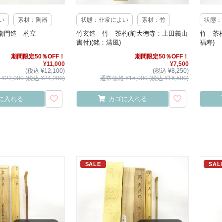
い
素材：陶器
状態：非常によい
素材：竹
状態：
衛門造 杓立
竹玄造 竹 茶杓(前大徳寺：上田義山
竹 茶
書付)(銘：清風)
福寿)
期間限定50％OFF！
期間限定50％OFF！
¥11,000
¥7,500
(税込 ¥12,100)
(税込 ¥8,250)
22,000 (税込 ¥24,200)
通常価格 ¥15,000 (税込 ¥16,500)
に入れる
カゴに入れる
SALE
SAL