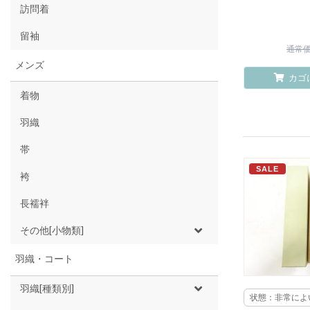
訪問着
留袖
通常価格
メンズ
カゴ
着物
羽織
帯
SALE
袴
長襦袢
その他[小物類]
羽織・コート
羽織[種類別]
状態：非常によ