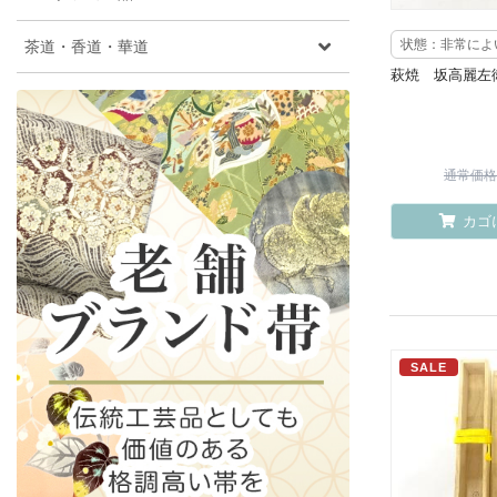
茶道・香道・華道
状態：非常によ
萩焼 坂高麗左
通常価格 ¥
カゴ
SALE