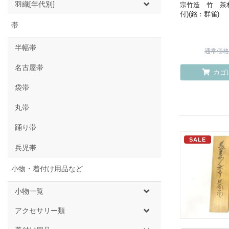
羽織[年代別]
宗竹造 竹 茶
付)(銘：群雀)
帯
半幅帯
通常価格 ¥
名古屋帯
カゴ
袋帯
丸帯
踊り帯
SALE
兵児帯
小物・着付け用品など
小物一覧
アクセサリー類