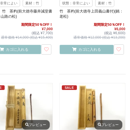
非常によい
素材：竹
状態：非常によい
素材：竹
 竹 茶杓(前大徳寺藤井誡堂書
竹 茶杓(前大徳寺上田義山書付)(銘：
：山路の松)
老松)
期間限定50％OFF！
期間限定50％OFF！
¥7,000
¥6,000
(税込 ¥7,700)
(税込 ¥6,600)
通常価格 ¥14,000 (税込 ¥15,400)
通常価格 ¥12,000 (税込 ¥13,200)
カゴに入れる
カゴに入れる
E
SALE
プレビュー
プレビュー