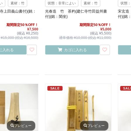
い
素材：竹
状態：非常によい
素材：竹
状態：
寺上田義山書付)(銘：
光春造 竹 茶杓(建仁寺竹田益州書
宋玄造
付)(銘：閑坐)
付)(銘
期間限定50％OFF！
期間限定50％OFF！
¥7,500
¥5,000
(税込 ¥8,250)
(税込 ¥5,500)
15,000 (税込 ¥16,500)
通常価格 ¥10,000 (税込 ¥11,000)
に入れる
カゴに入れる
SALE
SAL
プレビュー
プレビュー