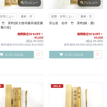
プレビュー
プレビュー
非常によい
素材：竹
状態：非常によい
素材：竹
 竹 茶杓(前大徳寺藤井誡堂書
宗山造 自作 竹 茶杓(銘：露)
：庵の友)
期間限定50％OFF！
期間限定50％OFF！
¥5,000
¥4,000
(税込 ¥5,500)
(税込 ¥4,400)
通常価格 ¥10,000 (税込 ¥11,000)
通常価格 ¥8,000 (税込 ¥8,800)
カゴに入れる
カゴに入れる
E
SALE