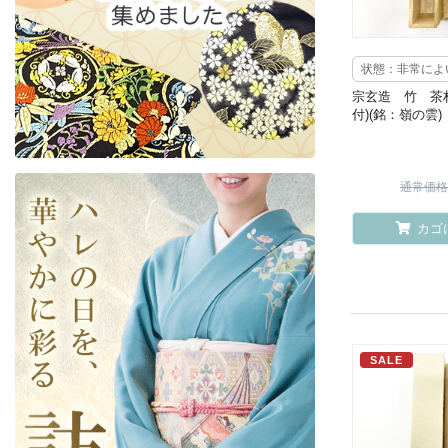
状態：非常によ
宗玄造 竹 茶
付)(銘：嶺の雲)
通常価格 ¥
カゴ
SALE