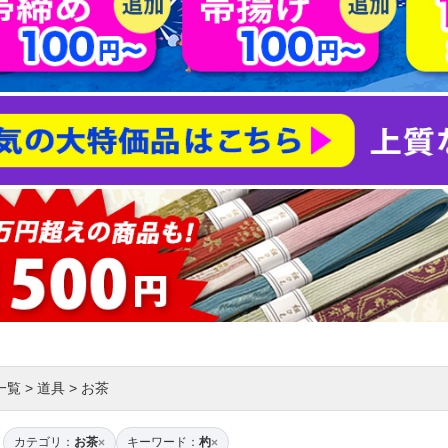
一覧
>
道具
>
お茶
カテゴリ：
お茶
キーワード：
杓
×
×