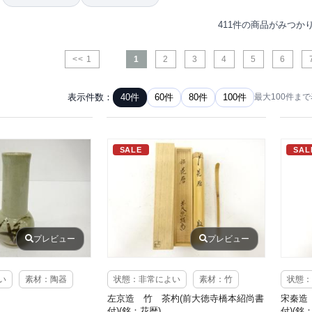
411件の商品がみつか
<< 1
1
2
3
4
5
6
表示件数：
40件
60件
80件
100件
最大100件ま
SALE
SAL
プレビュー
プレビュー
い
素材：陶器
状態：非常によい
素材：竹
状態：
左京造 竹 茶杓(前大徳寺橋本紹尚書
宋秦造
付)(銘：花暦)
付)(銘