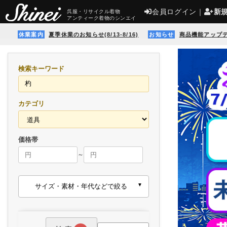
会員ログイン
｜
新
呉服・リサイクル着物
アンティーク着物のシンエイ
休業案内
夏季休業のお知らせ(8/13-8/16)
お知らせ
商品機能アップ
検索キーワード
カテゴリ
価格帯
～
サイズ・素材・年代などで絞る