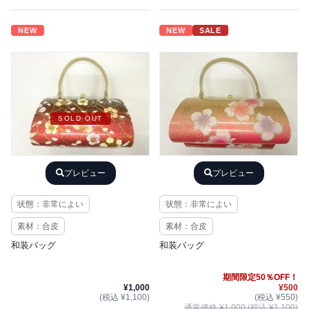
NEW
NEW
SALE
SOLD OUT
プレビュー
プレビュー
状態：非常によい
状態：非常によい
素材：合皮
素材：合皮
和装バッグ
和装バッグ
期間限定50％OFF！
¥1,000
¥500
(税込 ¥1,100)
(税込 ¥550)
通常価格 ¥1,000 (税込 ¥1,100)