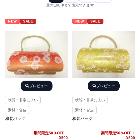
最大100件まで表示できます
NEW
SALE
NEW
SALE
プレビュー
プレビュー
状態：非常によい
状態：非常によい
素材：合皮
素材：合皮
和装バッグ
和装バッグ
期間限定50％OFF！
期間限定50％OFF！
¥500
¥500