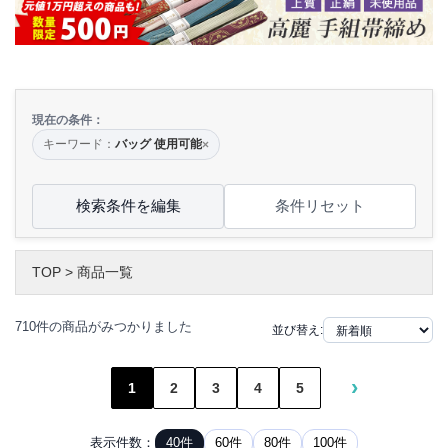
現在の条件：
キーワード：
バッグ 使用可能
×
検索条件を編集
条件リセット
TOP
>
商品一覧
710件の商品がみつかりました
並び替え:
›
1
2
3
4
5
表示件数：
40件
60件
80件
100件