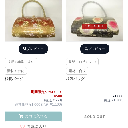
SOLD OUT
プレビュー
プレビュー
状態：非常によい
状態：非常によい
素材：合皮
素材：合皮
和装バッグ
和装バッグ
期間限定50％OFF！
¥500
¥1,000
(税込 ¥550)
(税込 ¥1,100)
通常価格 ¥1,000 (税込 ¥1,100)
カゴに入れる
SOLD OUT
お気に入り