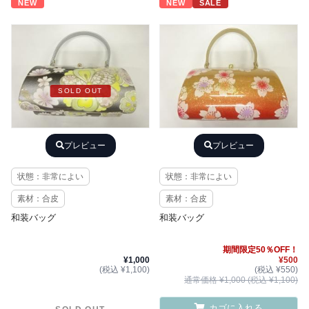
NEW
NEW
SALE
SOLD OUT
プレビュー
プレビュー
状態：非常によい
状態：非常によい
素材：合皮
素材：合皮
和装バッグ
和装バッグ
期間限定50％OFF！
¥1,000
¥500
(税込 ¥1,100)
(税込 ¥550)
通常価格 ¥1,000 (税込 ¥1,100)
カゴに入れる