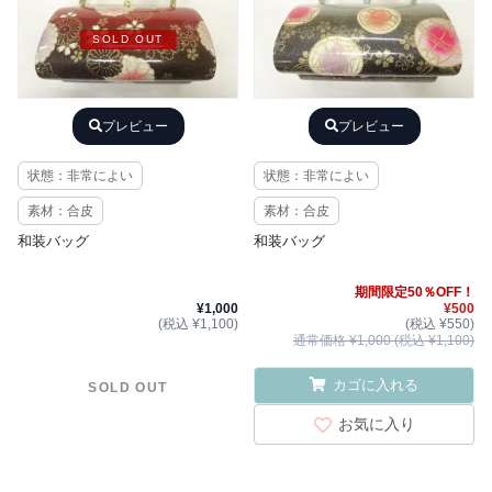
SOLD OUT
プレビュー
プレビュー
状態：非常によい
状態：非常によい
素材：合皮
素材：合皮
和装バッグ
和装バッグ
期間限定50％OFF！
¥1,000
¥500
(税込 ¥1,100)
(税込 ¥550)
通常価格 ¥1,000 (税込 ¥1,100)
カゴに入れる
SOLD OUT
お気に入り