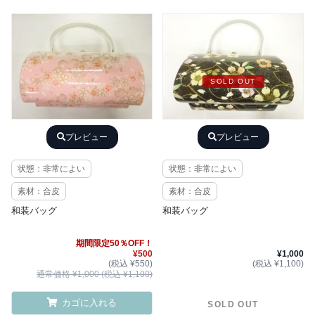
SOLD OUT
プレビュー
プレビュー
状態：非常によい
状態：非常によい
素材：合皮
素材：合皮
和装バッグ
和装バッグ
期間限定50％OFF！
¥500
¥1,000
(税込 ¥550)
(税込 ¥1,100)
通常価格 ¥1,000 (税込 ¥1,100)
カゴに入れる
SOLD OUT