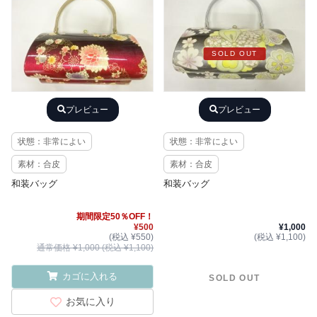
SOLD OUT
プレビュー
プレビュー
状態：非常によい
状態：非常によい
素材：合皮
素材：合皮
和装バッグ
和装バッグ
期間限定50％OFF！
¥500
¥1,000
(税込 ¥550)
(税込 ¥1,100)
通常価格 ¥1,000 (税込 ¥1,100)
カゴに入れる
SOLD OUT
お気に入り